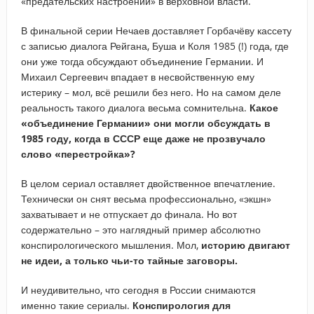
«предательских настроений» в верховной власти.
В финальной серии Нечаев доставляет Горбачёву кассету
с записью диалога Рейгана, Буша и Коля 1985 (!) года, где
они уже тогда обсуждают объединение Германии. И
Михаил Сергеевич впадает в несвойственную ему
истерику – мол, всё решили без него. Но на самом деле
реальность такого диалога весьма сомнительна.
Какое
«объединение Германии» они могли обсуждать в
1985 году, когда в СССР еще даже не прозвучало
слово «перестройка»?
В целом сериал оставляет двойственное впечатление.
Технически он снят весьма профессионально, «экшн»
захватывает и не отпускает до финала. Но вот
содержательно – это наглядный пример абсолютно
конспирологического мышления. Мол,
историю двигают
не идеи, а только чьи-то тайные заговоры.
И неудивительно, что сегодня в России снимаются
именно такие сериалы.
Конспирология для