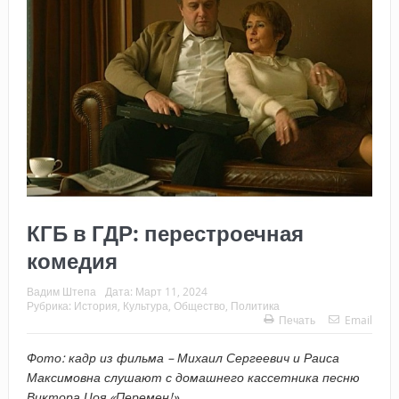
КГБ в ГДР: перестроечная
комедия
Вадим Штепа
Дата:
Март 11, 2024
Рубрика:
История
,
Культура
,
Общество
,
Политика
Печать
Email
Фото: кадр из фильма – Михаил Сергеевич и Раиса
Максимовна слушают с домашнего кассетника песню
Виктора Цоя «Перемен!»