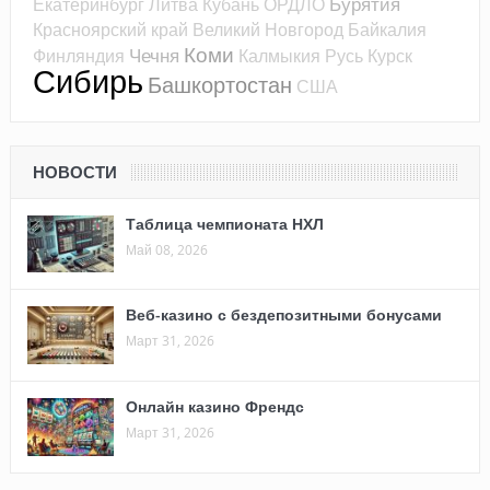
Бурятия
Екатеринбург
Литва
Кубань
ОРДЛО
Красноярский край
Великий Новгород
Байкалия
Коми
Чечня
Финляндия
Калмыкия
Русь
Курск
Сибирь
Башкортостан
США
НОВОСТИ
Таблица чемпионата НХЛ
Май 08, 2026
Веб-казино с бездепозитными бонусами
Март 31, 2026
Онлайн казино Френдс
Март 31, 2026