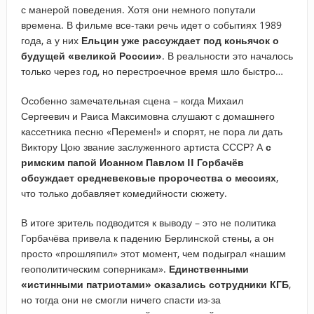
с манерой поведения. Хотя они немного попутали
времена. В фильме все-таки речь идет о событиях 1989
года, а у них
Ельцин уже рассуждает под коньячок о
будущей «великой России»
. В реальности это началось
только через год, но перестроечное время шло быстро…
Особенно замечательная сцена – когда Михаил
Сергеевич и Раиса Максимовна слушают с домашнего
кассетника песню «Перемен!» и спорят, не пора ли дать
Виктору Цою звание заслуженного артиста СССР? А
с
римским папой Иоанном Павлом II Горбачёв
обсуждает средневековые пророчества о мессиях
,
что только добавляет комедийности сюжету.
В итоге зритель подводится к выводу – это не политика
Горбачёва привела к падению Берлинской стены, а он
просто «прошляпил» этот момент, чем подыграл «нашим
геополитическим соперникам».
Единственными
«истинными патриотами» оказались сотрудники КГБ
,
но тогда они не смогли ничего спасти из-за