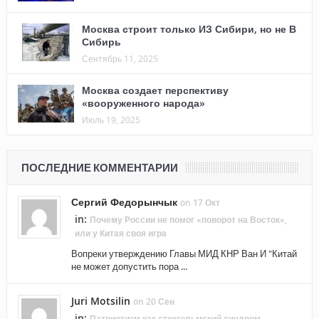
Москва строит только ИЗ Сибири, но не В
Сибирь
Сентябрь 11, 2025
Москва создает перспективу
«вооруженного народа»
Июль 19, 2025
ПОСЛЕДНИЕ КОММЕНТАРИИ
Сергий Федорынчык
on 17 Окт
in:
Почему России не помог «поворот на Восток»,
или у Китая своя игра
Вопреки утверждению Главы МИД КНР Ван И "Китай
не может допустить пора ...
Juri Motsilin
on 20 Сен
in:
Патриотизм как стокгольмский синдром