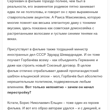
Сергеевич в фильме гораздо полнее, чем был в
реальности, его знаменитое родимое пятно занимает
едва ли не полголовы, и говорит он с ярко выраженным
ставропольским акцентом. А Раиса Максимовна, которую
многие помнят как весьма элегантную даму с тонкими
вкусами, здесь показана как советская домохозяйка с
растрепанными волосами и густыми синими тенями на
веках.
Присутствует в фильме также тогдашний министр
иностранных дел СССР Эдуард Шеварднадзе. И он тоже
поучает Горбачёва всему – как объединять Германию и
даже как строить новый Союзный договор. В целом
фильм отлично отрабатывает давний пропагандистский
шаблон ельцинской эпохи – мол, Горбачёв был абсолютно
нерешительным политиком, подверженным любым
влияниям.
Вот только непонятно – зачем он начал
перестройку?
Кстати, Борис Николаевич Ельцин – тоже один из героев
фильма. И вот его образ авторам удался – и с дикцией, и