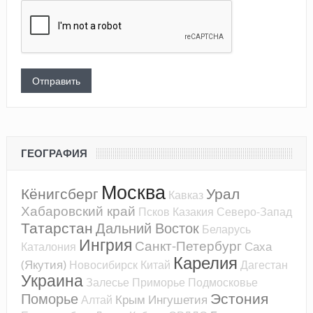
ГЕОГРАФИЯ
Москва
Кёнигсберг
Урал
Кавказ
Хабаровский край
Псков
Казакия
Северо-Запад
Татарстан
Дальний Восток
Беларусь
Ингрия
Санкт-Петербург
Саха
Каталония
Карелия
(Якутия)
Новосибирск
Китай
Дагестан
Украина
Залесье
Приморье
Подмосковье
Эстония
Поморье
Крым
Ингушетия
Алтай