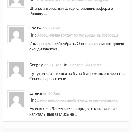
Штепа, интересный автор. Сторонник реформ в
России. ...
Гость
on 06 Янв
in:
Хорошилище грядет по гульбищу на позорище
И слово «русский» убрать. Оно же по происхождению
скандинавское! ...
Sergey
in:
on 21 Ноя
Настоящий Трамп
Ну тут много, что можно было бы прокомментировать.
Самого первого изве ...
Елена
on 04 Апр
in:
Демография как проблема для регионализма
Ну был же в Дагестане скандал, что материнские
капиталы выдавались на ...