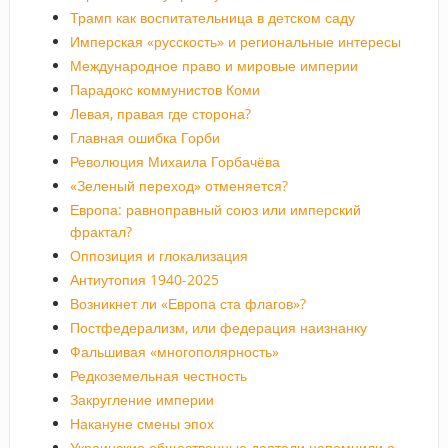
Трамп как воспитательница в детском саду
Имперская «русскость» и региональные интересы
Международное право и мировые империи
Парадокс коммунистов Коми
Левая, правая где сторона?
Главная ошибка Горби
Революция Михаила Горбачёва
«Зеленый переход» отменяется?
Европа: равноправный союз или имперский
фрактал?
Оппозиция и глокализация
Антиутопия 1940-2025
Возникнет ли «Европа ста флагов»?
Постфедерализм, или федерация наизнанку
Фальшивая «многополярность»
Редкоземельная честность
Закругление империи
Накануне смены эпох
Украинские общественные деятели напомнили о