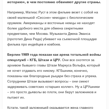
историю», в чем постоянно обвиняют другие страны.
Например, Матиас Руст в этом фильме везет с собой на
своей маленькой «Сессне» чемодан с биологическим
оружием. Американцы и восточные немцы не находят
более удобного места для обмена секретными
предметами, чем Москва. Музыканта Джека Эванса
(прототип Дина Рида) убивают на съемочной площадке
фильма про индейцев и ковбоев.
Берлин 1989 года показан как арена тотальной войны
спецслужб – КГБ, Штази и ЦРУ.
Они все охотятся за
архивом бывшего главы Штази Маркуса Вольфа, который
не хочет отдавать его никому. КГБшники, конечно,
показаны как благородные рыцари без страха и упрека.
Сотрудники Штази вызывают вопросы – они смеют
задерживать советских «старших коллег». Ну а ЦРУшники
– это просто дьяволы во плоти, они берут заложников и
пытают их.
Кстати, такой заложницей оказывается жена главного