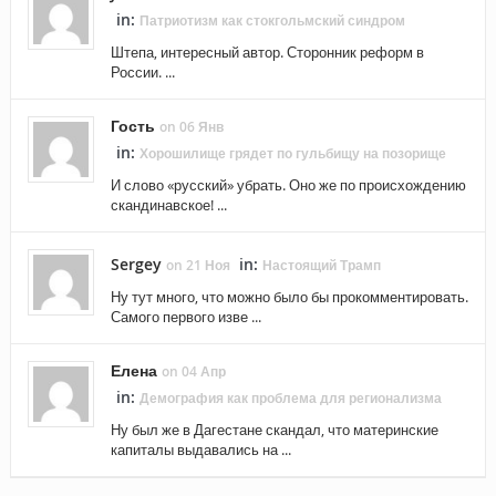
in:
Патриотизм как стокгольмский синдром
Штепа, интересный автор. Сторонник реформ в
России. ...
Гость
on 06 Янв
in:
Хорошилище грядет по гульбищу на позорище
И слово «русский» убрать. Оно же по происхождению
скандинавское! ...
Sergey
in:
on 21 Ноя
Настоящий Трамп
Ну тут много, что можно было бы прокомментировать.
Самого первого изве ...
Елена
on 04 Апр
in:
Демография как проблема для регионализма
Ну был же в Дагестане скандал, что материнские
капиталы выдавались на ...