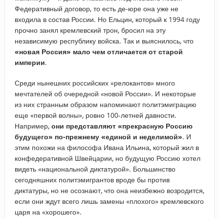
Федеративный договор, то есть де-юре она уже не
входила в состав России. Но Ельцин, который к 1994 году
прочно занял кремлевский трон, бросил на эту
независимую республику войска. Так и выяснилось, что
«новая Россия» мало чем отличается от старой
империи
.
Среди нынешних российских «релокантов» много
мечтателей об очередной «новой России». И некоторые
из них странным образом напоминают политэмиграцию
еще «первой волны», ровно 100-летней давности.
Например,
они представляют «прекрасную Россию
будущего» по-прежнему «единой и неделимой»
. И
этим похожи на философа Ивана Ильина, который жил в
конфедеративной Швейцарии, но будущую Россию хотел
видеть «национальной диктатурой». Большинство
сегодняшних политэмигрантов вроде бы против
диктатуры, но не осознают, что она неизбежно возродится,
если они ждут всего лишь замены «плохого» кремлевского
царя на «хорошего».