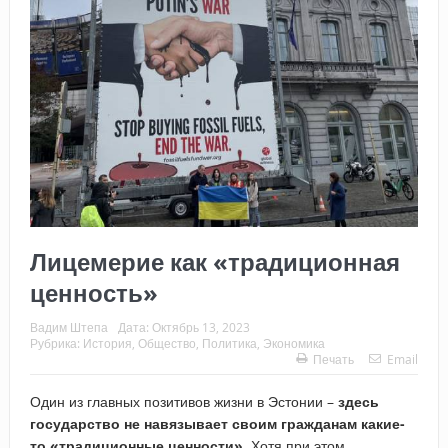
Лицемерие как «традиционная
ценность»
Вадим Штепа
Дата:
Октябрь 13, 2023
Рубрика:
История
,
Общество
,
Политика
,
Экономика
Печать
Email
Один из главных позитивов жизни в Эстонии –
здесь
государство не навязывает своим гражданам какие-
то «традиционные ценности»
. Хотя при этом