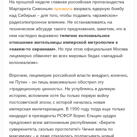
На прошлой неделе главная российская пропагандистка
Маргарита Симоньян
призвала
взорвать ядерную бомбу
над Сибирью – для того, чтобы подавить «вражеское»
радиоэлектронное влияние. Не останавливаясь на
техническом абсурде такого предложения, заметим, что в
нем наглядно выражено
типично колониальное
отношение жительницы имперской метрополии к
«каким-то окраинам»
. Но при этом официальная Москва
лицемерно обвиняет во всех мировых бедах «западный
колониализм».
Впрочем, лицемерие российской власти внедрил, конечно,
не Путин – он лишь максимально обострил эту
«традиционную ценность». Не углубляясь в далекую
историю, вспомним хотя бы только первую войну
постсоветской эпохи, с которой началась новая
имперская милитаризация. В 1990 году тогда еще только
кандидат в президенты РСФСР Борис Ельцин щедро
предложил всем автономным республикам: «Берите
суверенитета, сколько проглотите!» Чечня взяла по
максимуму – и даже отказалась подписывать новый