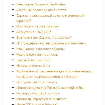
Революция Михаила Горбачёва
«Зеленый переход» отменяется?
Европа: равноправный союз или имперский
фрактал?
Оппозиция и глокализация
Антиутопия 1940-2025
Возникнет ли «Европа ста флагов»?
Постфедерализм, или федерация наизнанку
Фальшивая «многополярность»
Редкоземельная честность
Закругление империи
Накануне смены эпох
Украинские общественные деятели напомнили о
«забытых» политзаключенных империи
Виртуальный регионализм
Имперское домино Третьей мировой войны
Кузница имперской «элиты»
Можно ли вернуться в прошлое?
Итоги 2024 года в Эстонии