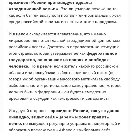
президент России проповедует идеалы
«традиционной семьи»
. Это лицемерие похоже на то,
как если бы геи выступали против «гей-пропаганды», хотя
среди российской «элиты» известны и такие парадоксы.
И в целом складывается впечатление, что именно
лицемерие является главной «традиционной ценностью»
российской власти. Достаточно перелистать конституцию
этой страны, которая утверждает ее как
федеративное
государство, основанное на правах и свободах
человека
. Но в реале, если житель какой-то российской
области или республики выйдет в одиночный пикет (не
говоря уж об организации массового митинга) за свободу
выборов власти и региональное самоуправление, которое
должно быть в федерации – он будет немедленно
арестован и осужден как «экстремист и сепаратист».
И с другой стороны –
президент России, как уже давно
очевидно, видит себя «царем» и хочет править
вечно
, но вынужден регулярно устраивать лицемерный и
абсолютно предсказуемый фарс с «выборами» себя