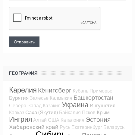
ГЕОГРАФИЯ
Карелия
Кёнигсберг
Кубань
Приморье
Башкортостан
Бурятия
Залесье
Калмыкия
Украина
Ингушетия
Северо-Запад
Казакия
Саха (Якутия)
Крым
Кавказ
Байкалия
Псков
Ингрия
Эстония
Алтай
США
Каталония
Хабаровский край
Русь
Екатеринбург
Беларусь
Сибирь