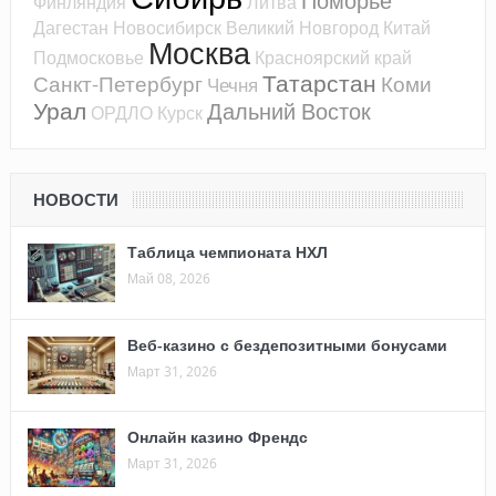
Поморье
Финляндия
Литва
Дагестан
Новосибирск
Великий Новгород
Китай
Москва
Подмосковье
Красноярский край
Татарстан
Санкт-Петербург
Коми
Чечня
Урал
Дальний Восток
ОРДЛО
Курск
НОВОСТИ
Таблица чемпионата НХЛ
Май 08, 2026
Веб-казино с бездепозитными бонусами
Март 31, 2026
Онлайн казино Френдс
Март 31, 2026