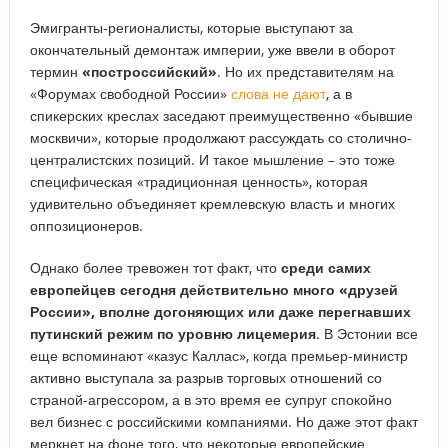
Эмигранты-регионалисты, которые выступают за
окончательный демонтаж империи, уже ввели в оборот
термин
«построссийский»
. Но их представителям на
«Форумах свободной России»
слова не дают
, а в
спикерских креслах заседают преимущественно «бывшие
москвичи», которые продолжают рассуждать со столично-
централистских позиций. И такое мышление – это тоже
специфическая «традиционная ценность», которая
удивительно объединяет кремлевскую власть и многих
оппозиционеров.
Однако более тревожен тот факт, что
среди самих
европейцев сегодня действительно много «друзей
России», вполне догоняющих или даже перегнавших
путинский режим по уровню лицемерия
. В Эстонии все
еще вспоминают «казус Каллас», когда премьер-министр
активно выступала за разрыв торговых отношений со
страной-агрессором, а в это время ее супруг спокойно
вел бизнес с российскими компаниями. Но даже этот факт
меркнет на фоне того, что некоторые европейские