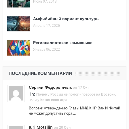
Июнь 07, 2018
Амфибийный вариант культуры
Апрель 17, 2026
Регионалистское коммюнике
Январь 06, 2022
ПОСЛЕДНИЕ КОММЕНТАРИИ
Сергий Федорынчык
on 17 Окт
in:
Почему России не помог «поворот на Восток»,
или у Китая своя игра
Вопреки утверждению Главы МИД КНР Ван И "Китай
не может допустить пора ...
Juri Motsilin
on 20 Сен