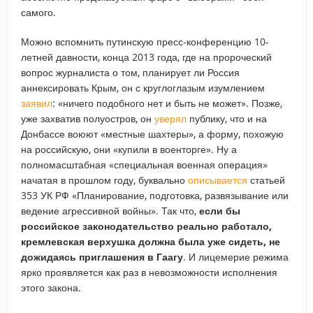
самого.
Можно вспомнить путинскую пресс-конференцию 10-
летней давности, конца 2013 года, где на пророческий
вопрос журналиста о том, планирует ли Россия
аннексировать Крым, он с круглоглазым изумлением
заявил
: «ничего подобного нет и быть не может». Позже,
уже захватив полуостров, он
уверял
публику, что и на
Донбассе воюют «местные шахтеры», а форму, похожую
на российскую, они «купили в военторге». Ну а
полномасштабная «специальная военная операция»
начатая в прошлом году, буквально
описывается
статьей
353 УК РФ «Планирование, подготовка, развязывание или
ведение агрессивной войны». Так что,
если бы
российское законодательство реально работало,
кремлевская верхушка должна была уже сидеть, не
дожидаясь приглашения в Гаагу
. И лицемерие режима
ярко проявляется как раз в невозможности исполнения
этого закона.