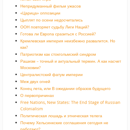
Непридуманный фильм ужасов
«Царица» оппозиции
Цыплят по осени недосчитались
ООН повторяет судьбу Лиги Наций?
Готова ли Европа сразиться с Россией?
Кремлевская империя неизбежно развалится. Но
как?
Патриотизм как стокгольмский синдром
Рашизм – точный и актуальный термин. А как насчет
Московии?
Централистский фатум империи
Меж двух огней
Конец лета, или В ожидании образов будущего
О первопричинах
Free Nations, New States: The End Stage of Russian
Colonialism
Политическая лошадь и этническая телега
Почему Хельсинкские соглашения сегодня не
работают?