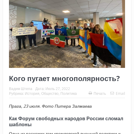
Кого пугает многополярность?
Вадим Штепа
Дата:
Июль 27, 2022
Рубрика:
История
,
Общество
,
Политика
Печать
Email
Прага, 23 июля. Фото Питера Залмаева
Как Форум свободных народов России сломал
шаблоны
Одна из расхожих тем кремлевской внешней политики и