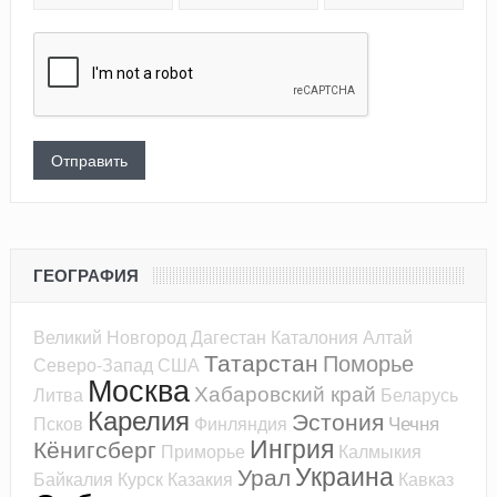
ГЕОГРАФИЯ
Великий Новгород
Дагестан
Каталония
Алтай
Татарстан
Поморье
Северо-Запад
США
Москва
Хабаровский край
Литва
Беларусь
Карелия
Эстония
Чечня
Псков
Финляндия
Ингрия
Кёнигсберг
Приморье
Калмыкия
Украина
Урал
Байкалия
Курск
Казакия
Кавказ