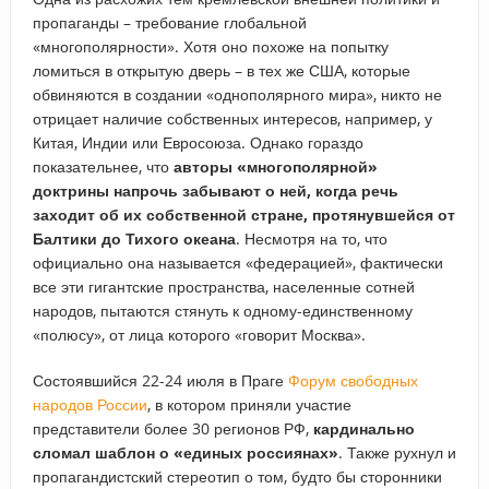
пропаганды – требование глобальной
«многополярности». Хотя оно похоже на попытку
ломиться в открытую дверь – в тех же США, которые
обвиняются в создании «однополярного мира», никто не
отрицает наличие собственных интересов, например, у
Китая, Индии или Евросоюза. Однако гораздо
показательнее, что
авторы «многополярной»
доктрины напрочь забывают о ней, когда речь
заходит об их собственной стране, протянувшейся от
Балтики до Тихого океана
. Несмотря на то, что
официально она называется «федерацией», фактически
все эти гигантские пространства, населенные сотней
народов, пытаются стянуть к одному-единственному
«полюсу», от лица которого «говорит Москва».
Состоявшийся 22-24 июля в Праге
Форум свободных
народов России
, в котором приняли участие
представители более 30 регионов РФ,
кардинально
сломал шаблон о «единых россиянах»
. Также рухнул и
пропагандистский стереотип о том, будто бы сторонники