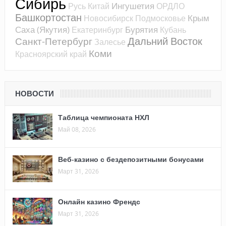
Сибирь
Ингушетия
Русь
Китай
ОРДЛО
Башкортостан
Крым
Новосибирск
Подмосковье
Саха (Якутия)
Бурятия
Екатеринбург
Кубань
Дальний Восток
Санкт-Петербург
Залесье
Коми
Красноярский край
НОВОСТИ
Таблица чемпионата НХЛ
Май 08, 2026
Веб-казино с бездепозитными бонусами
Март 31, 2026
Онлайн казино Френдс
Март 31, 2026