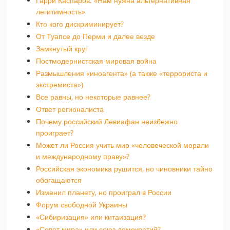
Гарри Каспаров: «Нам нужна альтернативная
легитимность»
Кто кого дискриминирует?
От Туапсе до Перми и далее везде
Замкнутый круг
Постмодернистская мировая война
Размышления «иноагента» (а также «террориста и
экстремиста»)
Все равны, но некоторые равнее?
Ответ регионалиста
Почему российский Левиафан неизбежно
проиграет?
Может ли Россия учить мир «человеческой морали
и международному праву»?
Российская экономика рушится, но чиновники тайно
обогащаются
Изменил планету, но проиграл в России
Форум свободной Украины
«Сибиризация» или китаизация?
«Совет мира» или союз демократий?