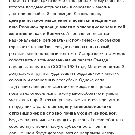
примечательно критическое отношение к этому событию,
которое продемонстрировали в соцсетях и многие
деятели российской оппозиции. К сожалению,
централистское мышление и попытки вещать «за
всю Россию» присущи многим оппозиционерам в той
же степени, как и Кремлю
. А появление десятков
национальных и региональных политических субъектов
взрывает этот шаблон, создает совершенно новый,
реально многополярный контекст. Исторически это можно
сопоставить с возникновением на первом Съезде
народных депутатов СССР в 1989 году Межрегиональной
депутатской группы, куда вошли представители многих
союзных и автономных республик. Однако если
тогдашние лидеры московских демократов в целом
позитивно относились к такому многообразию и умели
учитывать порой весьма различные интересы депутатов
от будущих стран, то
сегодня у «всероссийских»
оппозиционеров словно почва уходит из-под ног
.
Ведь если различные народы и регионы России обретают
собственную политическую субъектность – они в
дальнейшем будут договариваться напрямую между