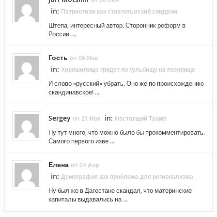
in:
Патриотизм как стокгольмский синдром
Штепа, интересный автор. Сторонник реформ в
России. ...
Гость
on 06 Янв
in:
Хорошилище грядет по гульбищу на позорище
И слово «русский» убрать. Оно же по происхождению
скандинавское! ...
Sergey
in:
on 21 Ноя
Настоящий Трамп
Ну тут много, что можно было бы прокомментировать.
Самого первого изве ...
Елена
on 04 Апр
in:
Демография как проблема для регионализма
Ну был же в Дагестане скандал, что материнские
капиталы выдавались на ...