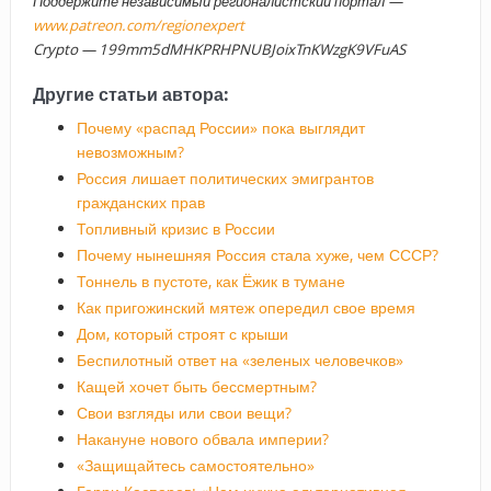
Поддержите независимый регионалистский портал —
www.patreon.com/regionexpert
Crypto — 199mm5dMHKPRHPNUBJoixTnKWzgK9VFuAS
Другие статьи автора:
Почему «распад России» пока выглядит
невозможным?
Россия лишает политических эмигрантов
гражданских прав
Топливный кризис в России
Почему нынешняя Россия стала хуже, чем СССР?
Тоннель в пустоте, как Ёжик в тумане
Как пригожинский мятеж опередил свое время
Дом, который строят с крыши
Беспилотный ответ на «зеленых человечков»
Кащей хочет быть бессмертным?
Свои взгляды или свои вещи?
Накануне нового обвала империи?
«Защищайтесь самостоятельно»