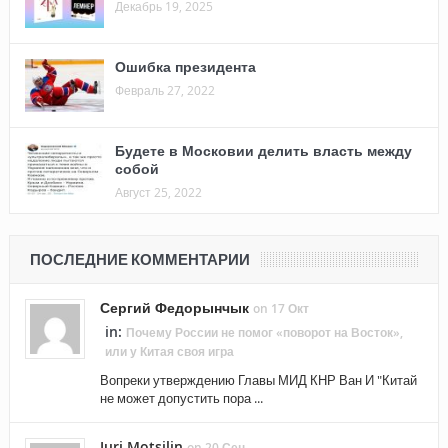
Декабрь 19, 2025
Ошибка президента
Февраль 27, 2022
Будете в Московии делить власть между
собой
Август 25, 2022
ПОСЛЕДНИЕ КОММЕНТАРИИ
Сергий Федорынчык
on 17 Окт
in:
Почему России не помог «поворот на Восток»,
или у Китая своя игра
Вопреки утверждению Главы МИД КНР Ван И "Китай
не может допустить пора ...
Juri Motsilin
on 20 Сен