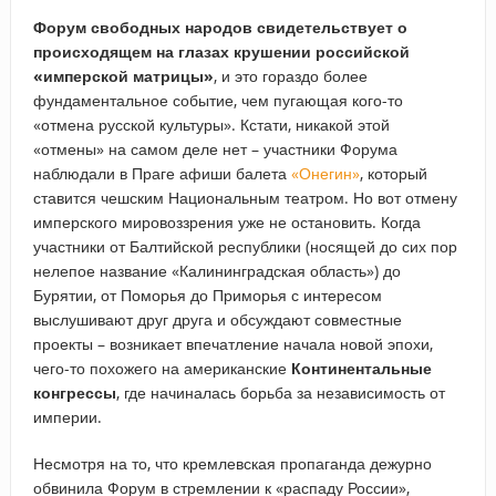
Форум свободных народов свидетельствует о
происходящем на глазах крушении российской
«имперской матрицы»
, и это гораздо более
фундаментальное событие, чем пугающая кого-то
«отмена русской культуры». Кстати, никакой этой
«отмены» на самом деле нет – участники Форума
наблюдали в Праге афиши балета
«Онегин»
, который
ставится чешским Национальным театром. Но вот отмену
имперского мировоззрения уже не остановить. Когда
участники от Балтийской республики (носящей до сих пор
нелепое название «Калининградская область») до
Бурятии, от Поморья до Приморья с интересом
выслушивают друг друга и обсуждают совместные
проекты – возникает впечатление начала новой эпохи,
чего-то похожего на американские
Континентальные
конгрессы
, где начиналась борьба за независимость от
империи.
Несмотря на то, что кремлевская пропаганда дежурно
обвинила Форум в стремлении к «распаду России»,