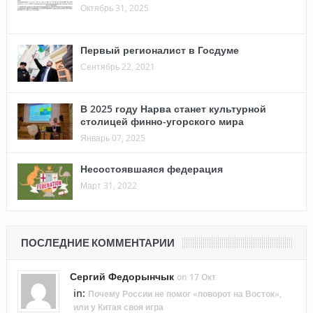
Октябрь 31, 2025
Первый регионалист в Госдуме
Сентябрь 22, 2021
В 2025 году Нарва станет культурной
столицей финно-угорского мира
Январь 07, 2025
Несостоявшаяся федерация
Март 31, 2022
ПОСЛЕДНИЕ КОММЕНТАРИИ
Сергий Федорынчык
on 17 Окт
in:
Почему России не помог «поворот на Восток»,
или у Китая своя игра