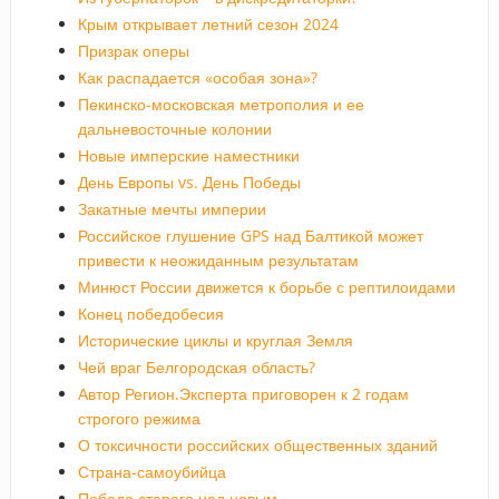
Крым открывает летний сезон 2024
Призрак оперы
Как распадается «особая зона»?
Пекинско-московская метрополия и ее
дальневосточные колонии
Новые имперские наместники
День Европы vs. День Победы
Закатные мечты империи
Российское глушение GPS над Балтикой может
привести к неожиданным результатам
Минюст России движется к борьбе с рептилоидами
Конец победобесия
Исторические циклы и круглая Земля
Чей враг Белгородская область?
Автор Регион.Эксперта приговорен к 2 годам
строгого режима
О токсичности российских общественных зданий
Страна-самоубийца
Победа старого над новым