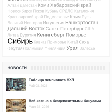
Коми
Хабаровский край
Алтай
Дагестан
Новосибирск
Псков
Кубань
ОРДЛО
Каталония
Крым
Красноярский край
Подмосковье
Русь
Башкортостан
Ингушетия
Великий Новгород
Дальний Восток
Санкт-Петербург
США
Кёнигсберг
Поморье
Бурятия
Литва
Сибирь
Саха
Кавказ
Приморье
Китай
Урал
(Якутия)
Калмыкия
Финляндия
Залесье
НОВОСТИ
Таблица чемпионата НХЛ
Май 08, 2026
Веб-казино с бездепозитными бонусами
Март 31, 2026