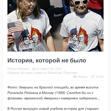
История, которой не было
Регион.Эксперт
Дата:
Август 09, 2023
Рубрика:
История
,
Новости
,
Общество
,
Политика
Печать
Email
Фото: девушки на Красной площади, во время визита
Рональда Рейгана в Москву (1988). Сегодня бы их с
флагами «вражеской Америки» наверняка задержали…
В России выпущен новый учебник истории для старших