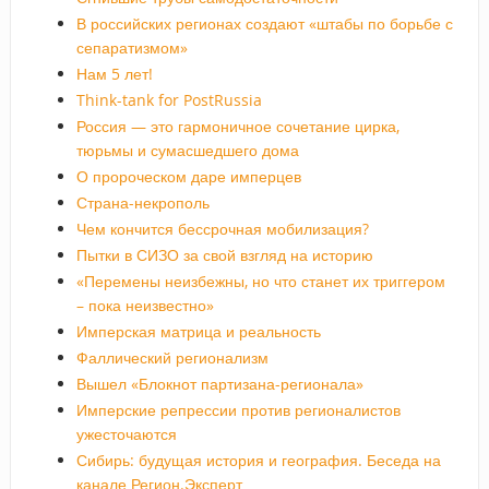
В российских регионах создают «штабы по борьбе с
сепаратизмом»
Нам 5 лет!
Think-tank for PostRussia
Россия — это гармоничное сочетание цирка,
тюрьмы и сумасшедшего дома
О пророческом даре имперцев
Страна-некрополь
Чем кончится бессрочная мобилизация?
Пытки в СИЗО за свой взгляд на историю
«Перемены неизбежны, но что станет их триггером
– пока неизвестно»
Имперская матрица и реальность
Фаллический регионализм
Вышел «Блокнот партизана-регионала»
Имперские репрессии против регионалистов
ужесточаются
Сибирь: будущая история и география. Беседа на
канале Регион.Эксперт