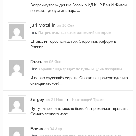
Вопреки утверждению Главы МИД КНР Ван И "Китай
не может допустить пора ...
Juri Motsilin
on 20 Сен
in:
Патриотизм как стокгольмский синдром
Штепа, интересный автор. Сторонник реформ в
России. ...
Гость
on 06 Янв
in:
Хорошилище грядет по гульбищу на позорище
И слово «русский» убрать. Оно же по происхождению
скандинавское! ...
Sergey
in:
on 21 Ноя
Настоящий Трамп
Ну тут много, что можно было бы прокомментировать.
Самого первого изве ...
Елена
on 04 Апр
in: