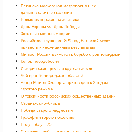
Пекинско-московская метрополия и ее
дальневосточные колонии
Новые имперские наместники
День Европы vs. День Победы
Закатные мечты империи
Российское глушение GPS над Балтикой может
привести к неожиданным результатам
Минюст России движется к борьбе с рептилоидами
Конец победобесия
Исторические циклы и круглая Земля
Чей враг Белгородская область?
Автор Регион.Эксперта приговорен к 2 годам
строгого режима
О токсичности российских общественных зданий
Страна-самоубийца
Победа старого над новым
Граффити герою поколения
Полу Гоблу – 75!
Сгнившие трубы самодостаточности