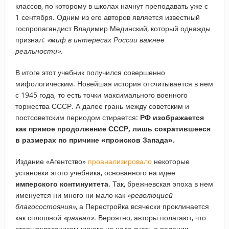
классов, по которому в школах начнут преподавать уже с
1 сентября. Одним из его авторов является известный
госпропагандист Владимир Мединский, который однажды
признал:
«миф в интересах России важнее
реальности».
В итоге этот учебник получился совершенно
мифологическим. Новейшая история отсчитывается в нем
с 1945 года, то есть точки максимального военного
торжества СССР. А далее грань между советским и
постсоветским периодом стирается:
РФ изображается
как прямое продолжение СССР, лишь сократившееся
в размерах по причине «происков Запада».
Издание «Агентство»
проанализировало
некоторые
установки этого учебника, основанного на идее
имперского континуитета
. Так, брежневская эпоха в нем
именуется ни много ни мало как
«революцией
благосостояния»
, а Перестройка всячески проклинается
как сплошной
«развал»
. Вероятно, авторы полагают, что
старшеклассникам ничего не надо знать о падении