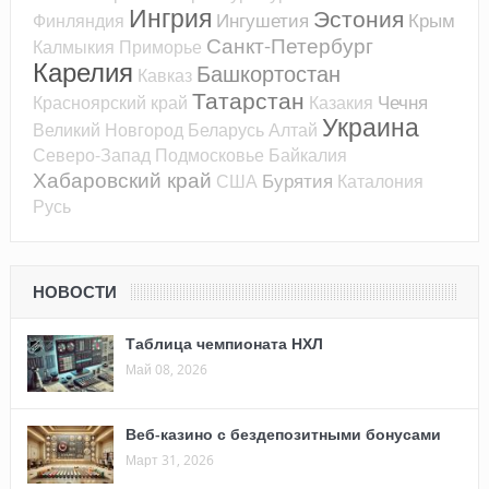
Ингрия
Эстония
Ингушетия
Крым
Финляндия
Санкт-Петербург
Калмыкия
Приморье
Карелия
Башкортостан
Кавказ
Татарстан
Чечня
Красноярский край
Казакия
Украина
Великий Новгород
Беларусь
Алтай
Северо-Запад
Подмосковье
Байкалия
Хабаровский край
Бурятия
США
Каталония
Русь
НОВОСТИ
Таблица чемпионата НХЛ
Май 08, 2026
Веб-казино с бездепозитными бонусами
Март 31, 2026