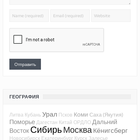
ГЕОГРАФИЯ
Урал
Коми
Саха (Якутия)
Литва
Кубань
Псков
Поморье
Дальний
Дагестан
Китай
ОРДЛО
Сибирь
Москва
Кёнигсберг
Восток
Новосибирск
Екатеринбург
Курск
Залесье