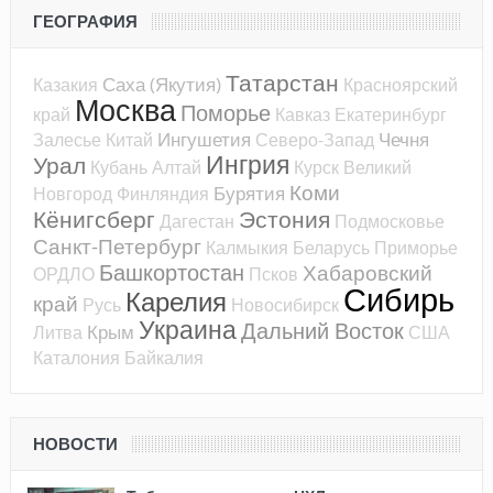
ГЕОГРАФИЯ
Татарстан
Саха (Якутия)
Казакия
Красноярский
Москва
Поморье
край
Кавказ
Екатеринбург
Ингушетия
Чечня
Залесье
Китай
Северо-Запад
Ингрия
Урал
Кубань
Алтай
Курск
Великий
Коми
Бурятия
Новгород
Финляндия
Кёнигсберг
Эстония
Дагестан
Подмосковье
Санкт-Петербург
Калмыкия
Беларусь
Приморье
Башкортостан
Хабаровский
ОРДЛО
Псков
Сибирь
Карелия
край
Русь
Новосибирск
Украина
Дальний Восток
Крым
Литва
США
Каталония
Байкалия
НОВОСТИ