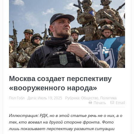
Москва создает перспективу
«вооруженного народа»
Пол Гобл
Дата:
Июль 19, 2025
Рубрика:
Общество
,
Политика
Печать
Email
Иллюстрация: РДК, но в этой статье речь не о них, а о
тех, кто воевал на другой стороне фронта. Фото
лишь показывает перспективу развития ситуации