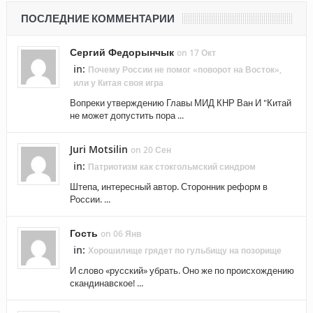
ПОСЛЕДНИЕ КОММЕНТАРИИ
Сергий Федорынчык
on 17 Окт
in:
Почему России не помог «поворот на Восток»,
или у Китая своя игра
Вопреки утверждению Главы МИД КНР Ван И "Китай
не может допустить пора ...
Juri Motsilin
on 20 Сен
in:
Патриотизм как стокгольмский синдром
Штепа, интересный автор. Сторонник реформ в
России. ...
Гость
on 06 Янв
in:
Хорошилище грядет по гульбищу на позорище
И слово «русский» убрать. Оно же по происхождению
скандинавское! ...