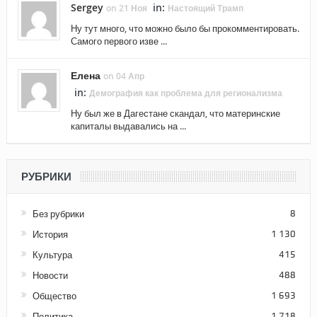
Sergey
in:
on 21 Ноя
Настоящий Трамп
Ну тут много, что можно было бы прокомментировать.
Самого первого изве ...
Елена
on 04 Апр
in:
Демография как проблема для регионализма
Ну был же в Дагестане скандал, что материнские
капиталы выдавались на ...
РУБРИКИ
Без рубрики
8
История
1 130
Культура
415
Новости
488
Общество
1 693
Политика
1 718