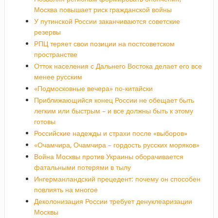
Москва повышает риск гражданской войны
У путинской России заканчиваются советские
резервы
РПЦ теряет свои позиции на постсоветском
пространстве
Отток населения с Дальнего Востока делает его все
менее русским
«Подмосковные вечера» по-китайски
Приближающийся конец России не обещает быть
легким или быстрым – и все должны быть к этому
готовы
Российские надежды и страхи после «выборов»
«Очамчира, Очамчира – гордость русских моряков»
Война Москвы против Украины оборачивается
фатальными потерями в тылу
Ингерманландский прецедент: почему он способен
повлиять на многое
Деколонизация России требует денуклеаризации
Москвы