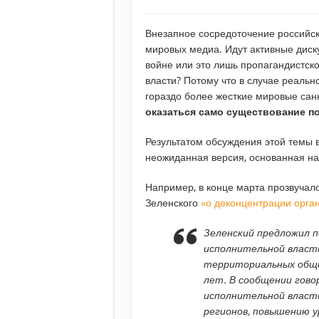
Внезапное сосредоточение российск
мировых медиа. Идут активные диску
войне или это лишь пропагандистск
власти? Потому что в случае реальн
гораздо более жесткие мировые санк
оказаться само существование п
Результатом обсуждения этой темы 
неожиданная версия, основанная на
Например, в конце марта прозвуча
Зеленского
«о деконцентрации орга
Зеленский предложил 
исполнительной власт
территориальных общи
лет. В сообщении гово
исполнительной власт
регионов, повышению у