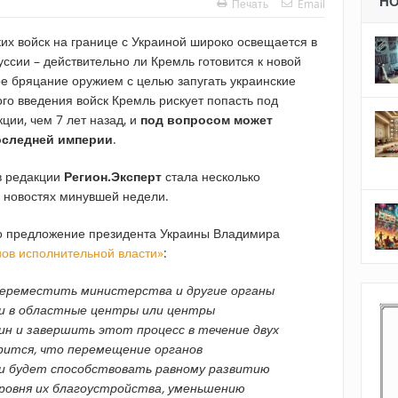
Н
Печать
Email
их войск на границе с Украиной широко освещается в
ссии – действительно ли Кремль готовится к новой
ое бряцание оружием с целью запугать украинские
ого введения войск Кремль рискует попасть под
ции, чем 7 лет назад, и
под вопросом может
оследней империи
.
в редакции
Регион.Эксперт
стала несколько
 новостях минувшей недели.
ло предложение президента Украины Владимира
нов исполнительной власти»
:
переместить министерства и другие органы
и в областные центры или центры
н и завершить этот процесс в течение двух
рится, что перемещение органов
и будет способствовать равному развитию
ровня их благоустройства, уменьшению