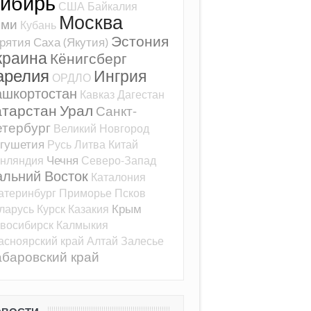
ибирь
США
Байкалия
Москва
оми
Кубань
Эстония
рятия
Саха (Якутия)
краина
Кёнигсберг
арелия
Ингрия
ОРДЛО
ашкортостан
Кавказ
Дагестан
атарстан
Урал
Санкт-
тербург
Великий Новгород
гушетия
Русь
Литва
Китай
Чечня
нляндия
Северо-Запад
альний Восток
Каталония
атеринбург
Приморье
Псков
Крым
ларусь
Курск
Казакия
восибирск
Калмыкия
асноярский край
Алтай
Залесье
баровский край