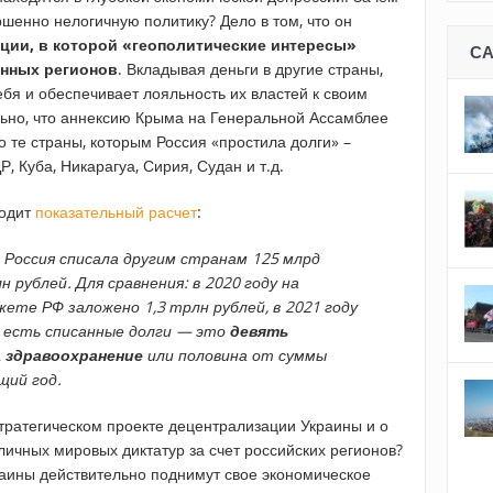
ршенно нелогичную политику? Дело в том, что он
ции, в которой «геополитические интересы»
С
енных регионов
. Вкладывая деньги в другие страны,
ебя и обеспечивает лояльность их властей к своим
ьно, что аннексию Крыма на Генеральной Ассамблее
 те страны, которым Россия «простила долги» –
, Куба, Никарагуа, Сирия, Судан и т.д.
одит
показательный расчет
:
Россия списала другим странам 125 млрд
н рублей. Для сравнения: в 2020 году на
жете РФ заложено 1,3 трлн рублей, в 2021 году
о есть списанные долги — это
девять
 здравоохранение
или половина от суммы
щий год.
 стратегическом проекте децентрализации Украины и о
ичных мировых диктатур за счет российских регионов?
аины действительно поднимут свое экономическое