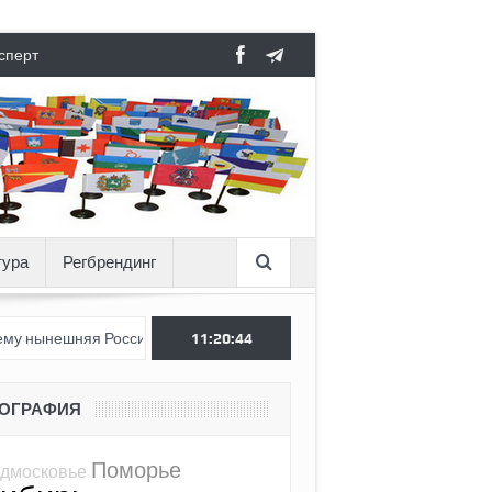
сперт
тура
Регбрендинг
 Россия стала хуже, чем СССР?
11:20:45
Вертикаль под давлением
ЕОГРАФИЯ
Поморье
дмосковье