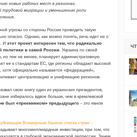
анию новых рабочих мест в регионах,
 трудовой миграции и уменьшению роли
еления.
ной угрозы со стороны России проводить такую
о опасно. Однако, как можно понять, речь идет не о
е. И
этот проект интересен тем, что радикально
ЧТ
й политики в самой России
. Украина по своей
о, но тем не менее, планирует административную
ет ее к стандартам ЕС, где регионы обладают высокой
, хотя официально называется «федерацией»,
усиливает централизацию и унификацию регионов.
назвал свою книгу один из украинских президентов,
стране избиралось вдвое больше, чем в кремлевской
х не был «преемником» предыдущего
– это явное
публикация Всемирным банком списка стран –
кладывает многомиллиардные инвестиции, при том, что
находятся в глубокой экономической депрессии. Зачем