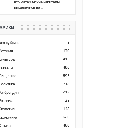
что материнские капиталы
выдавались на ...
БРИКИ
Без рубрики
8
История
1 130
Культура
415
Новости
488
Общество
1 693
Политика
1 718
Регбрендинг
217
Реклама
25
Экология
148
Экономика
626
Этника
460