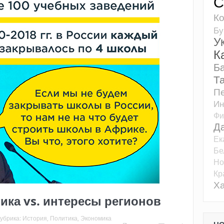
С
К
Бу
У
К
Б
Т
Пе
Ин
Фи
Д
Ек
Бе
Но
Кр
Ха
ика vs. интересы регионов
убрика:
История
,
Политика
,
Экономика