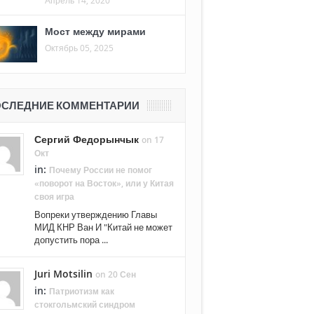
Мост между мирами
Октябрь 05, 2025
СЛЕДНИЕ КОММЕНТАРИИ
Сергий Федорынчык
on 17
Окт
in:
Почему России не помог
«поворот на Восток», или у Китая
своя игра
Вопреки утверждению Главы
МИД КНР Ван И "Китай не может
допустить пора ...
Juri Motsilin
on 20 Сен
in:
Патриотизм как
стокгольмский синдром