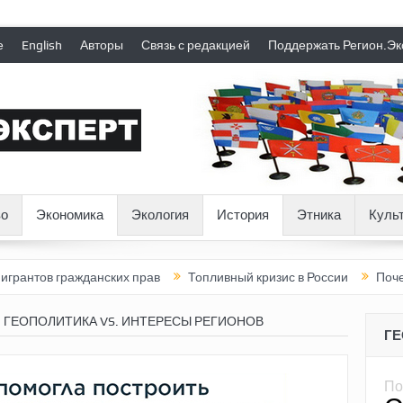
е
English
Авторы
Связь с редакцией
Поддержать Регион.Эк
о
Экономика
Экология
История
Этника
Куль
жданских прав
Топливный кризис в России
Почему нынешняя
 ГЕОПОЛИТИКА VS. ИНТЕРЕСЫ РЕГИОНОВ
Г
По