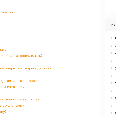
олевстве…
РУ
вать
ой области провалилась?
ают запретить теорию Дарвина
достигла своего апогея
чном состоянии
ть территории у России?
ть с холопами»
ону?