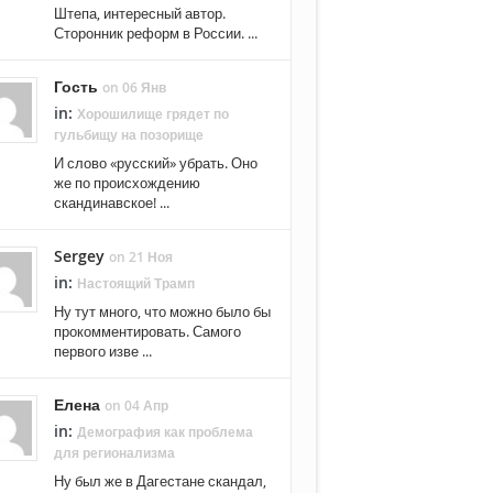
Штепа, интересный автор.
Сторонник реформ в России. ...
Гость
on 06 Янв
in:
Хорошилище грядет по
гульбищу на позорище
И слово «русский» убрать. Оно
же по происхождению
скандинавское! ...
Sergey
on 21 Ноя
in:
Настоящий Трамп
Ну тут много, что можно было бы
прокомментировать. Самого
первого изве ...
Елена
on 04 Апр
in:
Демография как проблема
для регионализма
Ну был же в Дагестане скандал,