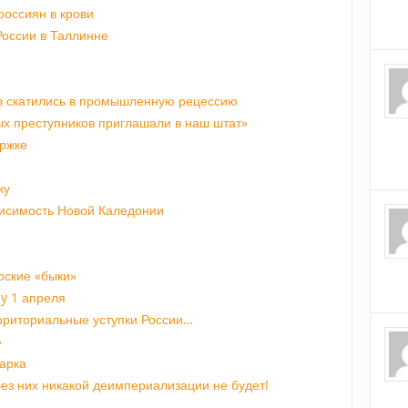
россиян в крови
России в Таллинне
в скатились в промышленную рецессию
ых преступников приглашали в наш штат»
ержке
ку
исимость Новой Каледонии
рские «быки»
ay 1 апреля
ерриториальные уступки России…
»
арка
ез них никакой деимпериализации не будет!