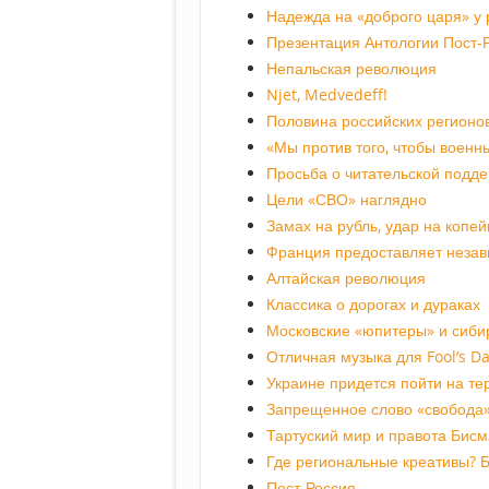
Надежда на «доброго царя» у 
Презентация Антологии Пост-
Непальская революция
Njet, Medvedeff!
Половина российских регионо
«Мы против того, чтобы военн
Просьба о читательской подд
Цели «СВО» наглядно
Замах на рубль, удар на копей
Франция предоставляет незав
Алтайская революция
Классика о дорогах и дураках
Московские «юпитеры» и сиби
Отличная музыка для Fool’s D
Украине придется пойти на т
Запрещенное слово «свобода
Тартуский мир и правота Бисм
Где региональные креативы? Б
Пост-Россия