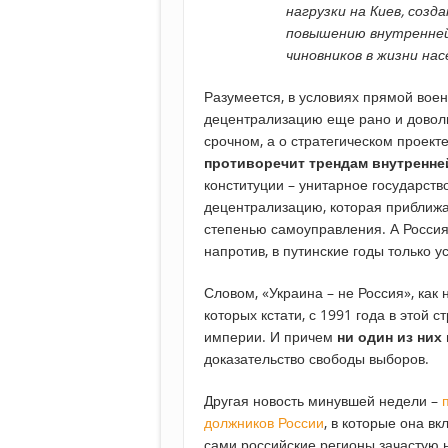
нагрузки на Киев, созд
повышению внутренней
чиновников в жизни нас
Разумеется, в условиях прямой воен
децентрализацию еще рано и довольн
срочном, а о стратегическом проект
противоречит трендам внутренне
конституции – унитарное государств
децентрализацию, которая приближа
степенью самоуправления. А Россия
напротив, в путинские годы только 
Словом, «Украина – не Россия», как 
которых кстати, с 1991 года в этой 
империи. И причем
ни один из ни
доказательство свободы выборов.
Другая новость минувшей недели –
должников России
, в которые она в
сами российские регионы зачастую 