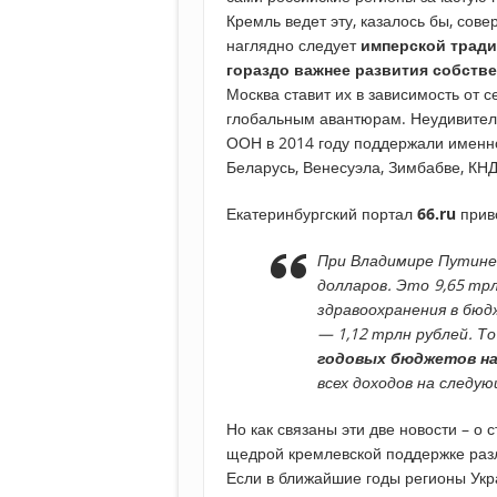
Кремль ведет эту, казалось бы, сове
наглядно следует
имперской тради
гораздо важнее развития собств
Москва ставит их в зависимость от с
глобальным авантюрам. Неудивител
ООН в 2014 году поддержали именно
Беларусь, Венесуэла, Зимбабве, КНДР
Екатеринбургский портал
66.ru
прив
При Владимире Путине 
долларов. Это 9,65 трл
здравоохранения в бюд
— 1,12 трлн рублей. Т
годовых бюджетов на
всех доходов на следую
Но как связаны эти две новости – о
щедрой кремлевской поддержке разл
Если в ближайшие годы регионы Укр