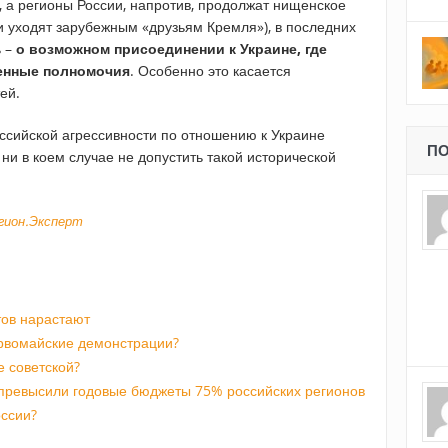
, а регионы России, напротив, продолжат нищенское
и уходят зарубежным «друзьям Кремля»), в последних
ь –
о возможном присоединении к Украине, где
енные полномочия
. Особенно это касается
ей.
сийской агрессивности по отношению к Украине
ПО
и в коем случае не допустить такой исторической
егион.Эксперт
тов нарастают
рвомайские демонстрации?
 советской?
превысили годовые бюджеты 75% российских регионов
оссии?