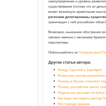
самоуправление и уровень развития
существование (потому что их деньг
может возникнуть крамольная мысл
регионам делегированы существ
граничащих с ней российских област
Возможно, нынешнее обострение рос
связано именно с желанием Кремля н
перспективы.
Подписывайтесь на
Телеграм-канал Р
Другие статьи автора:
Между Сциллой и Харибдой
Репрессии против регионалис
Почему в России отменяют пе
Почему российская школа хуже
Недельные расходы на войну 
Как будет выглядеть распад Р
Мост между мирами