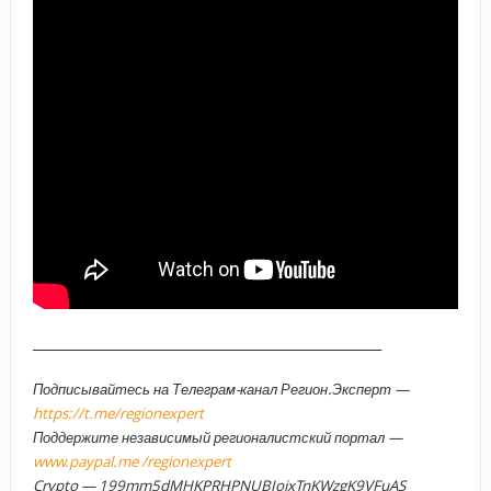
_____________________________________________________
Подписывайтесь на Телеграм-канал Регион.Эксперт —
https://t.me/regionexpert
Поддержите независимый регионалистский портал —
www.paypal.me /regionexpert
Crypto — 199mm5dMHKPRHPNUBJoixTnKWzgK9VFuAS