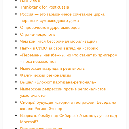
Нам 5 лет!
Think-tank for PostRussia
Россия — это гармоничное сочетание цирка,
тюрьмы и сумасшедшего дома
О пророческом даре имперцев
Страна-некрополь
Чем кончится бессрочная мобилизация?
Пытки в СИЗО за свой взгляд на историю
«Перемены неизбежны, но что станет их триггером
– пока неизвестно»
Имперская матрица и реальность
Фаллический регионализм
Вышел «Блокнот партизана-регионала»
Имперские репрессии против регионалистов
ужесточаются
Сибирь: будущая история и география. Беседа на
канале Регион.Эксперт
Взорвать бомбу над Сибирью? А может, лучше над
Москвой?
Регионализм как стиль