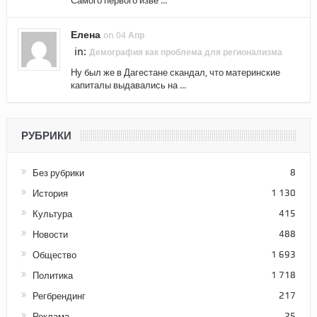
Самого первого изве ...
Елена
on 04 Апр
in:
Демография как проблема для регионализма
Ну был же в Дагестане скандал, что материнские
капиталы выдавались на ...
РУБРИКИ
Без рубрики
8
История
1 130
Культура
415
Новости
488
Общество
1 693
Политика
1 718
Регбрендинг
217
Реклама
25