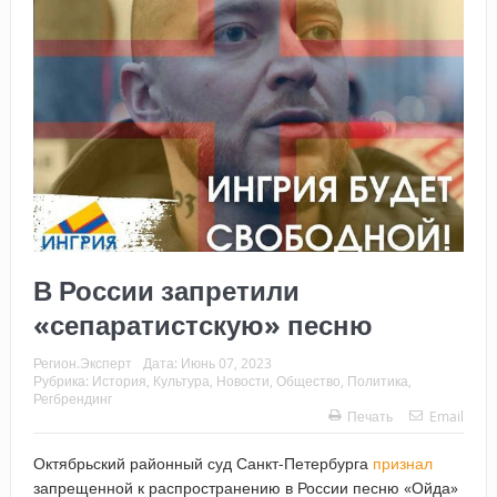
В России запретили
«сепаратистскую» песню
Регион.Эксперт
Дата:
Июнь 07, 2023
Рубрика:
История
,
Культура
,
Новости
,
Общество
,
Политика
,
Регбрендинг
Печать
Email
Октябрьский районный суд Санкт-Петербурга
признал
запрещенной к распространению в России песню «Ойда»