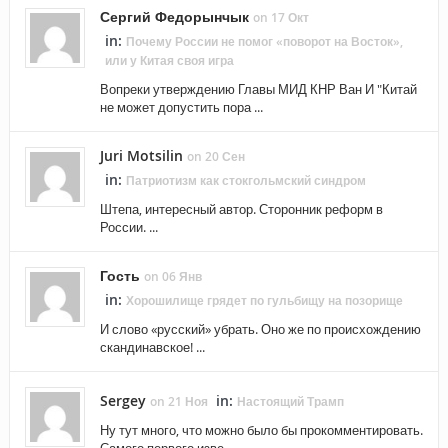
Сергий Федорынчык
on 17 Окт
in:
Почему России не помог «поворот на Восток»,
или у Китая своя игра
Вопреки утверждению Главы МИД КНР Ван И "Китай
не может допустить пора ...
Juri Motsilin
on 20 Сен
in:
Патриотизм как стокгольмский синдром
Штепа, интересный автор. Сторонник реформ в
России. ...
Гость
on 06 Янв
in:
Хорошилище грядет по гульбищу на позорище
И слово «русский» убрать. Оно же по происхождению
скандинавское! ...
Sergey
in:
on 21 Ноя
Настоящий Трамп
Ну тут много, что можно было бы прокомментировать.