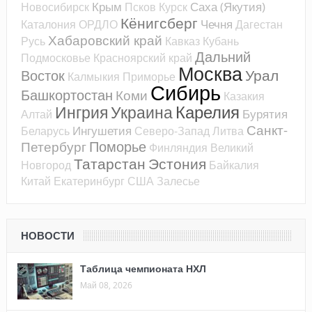
Крым
Саха (Якутия)
Новосибирск
Псков
Курск
Кёнигсберг
Чечня
Каталония
ОРДЛО
Дагестан
Хабаровский край
Русь
Кавказ
Кубань
Дальний
Подмосковье
Красноярский край
Москва
Урал
Восток
Калмыкия
Приморье
Сибирь
Башкортостан
Коми
Казакия
Карелия
Ингрия
Украина
Бурятия
Алтай
Санкт-
Ингушетия
Беларусь
Северо-Запад
Литва
Поморье
Петербург
Финляндия
Великий
Татарстан
Эстония
Новгород
Байкалия
Китай
Екатеринбург
США
Залесье
НОВОСТИ
Таблица чемпионата НХЛ
Май 08, 2026