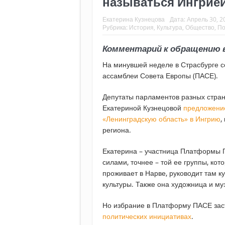
называться Ингрие
Екатерина Кузнецова
Дата:
Апрель 30, 2
Рубрика:
История
,
Культура
,
Общество
,
По
Комментарий к обращению 
На минувшей неделе в Страсбурге 
ассамблеи Совета Европы (ПАСЕ).
Депутаты парламентов разных стран
Екатериной Кузнецовой
предложение
«Ленинградскую область» в Ингрию
,
региона.
Екатерина – участница Платформы 
силами, точнее – той ее группы, ко
проживает в Нарве, руководит там 
культуры. Также она художница и му
Но избрание в Платформу ПАСЕ зас
политических инициативах
.