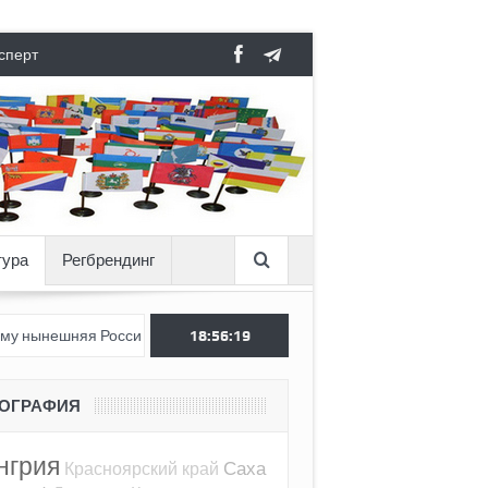
сперт
тура
Регбрендинг
я Россия стала хуже, чем СССР?
18:56:20
Вертикаль под давлением
ЕОГРАФИЯ
нгрия
Саха
Красноярский край