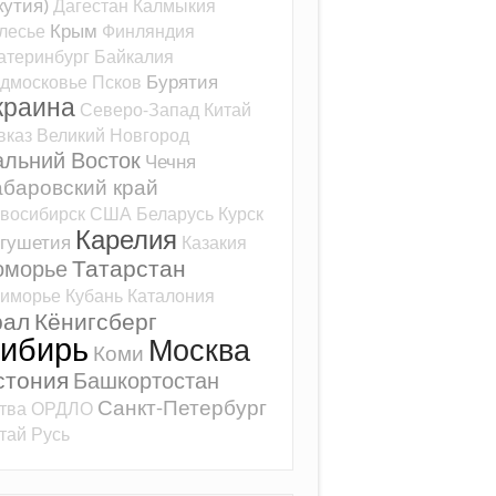
кутия)
Дагестан
Калмыкия
Крым
лесье
Финляндия
атеринбург
Байкалия
Бурятия
дмосковье
Псков
краина
Северо-Запад
Китай
вказ
Великий Новгород
альний Восток
Чечня
баровский край
восибирск
США
Беларусь
Курск
Карелия
гушетия
Казакия
Татарстан
оморье
иморье
Кубань
Каталония
рал
Кёнигсберг
ибирь
Москва
Коми
стония
Башкортостан
Санкт-Петербург
тва
ОРДЛО
тай
Русь