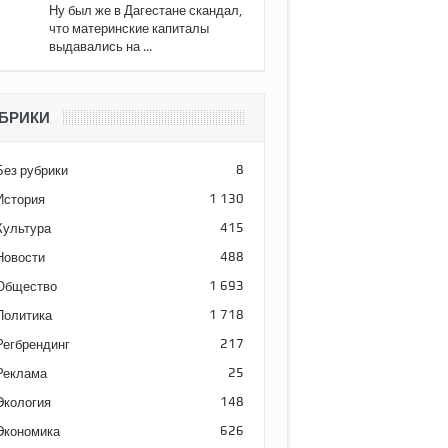
Ну был же в Дагестане скандал,
что материнские капиталы
выдавались на ...
БРИКИ
Без рубрики
8
История
1 130
Культура
415
Новости
488
Общество
1 693
Политика
1 718
Регбрендинг
217
Реклама
25
Экология
148
Экономика
626