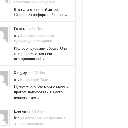
стокгольмский синдром
Штепа, интересный автор.
Сторонник реформ в России. ...
Гость
on 06 Янв
in:
Хорошилище грядет по
гульбищу на позорище
И слово «русский» убрать. Оно
же по происхождению
скандинавское! ...
Sergey
on 21 Ноя
in:
Настоящий Трамп
Ну тут много, что можно было бы
прокомментировать. Самого
первого изве ...
Елена
on 04 Апр
in:
Демография как проблема
для регионализма