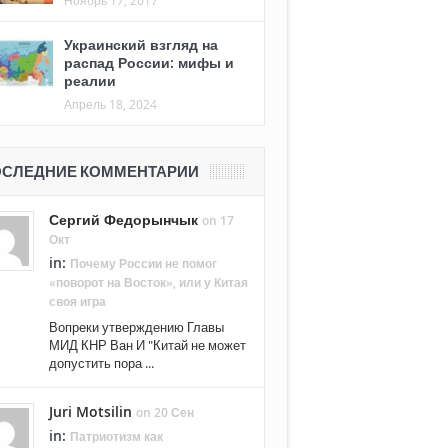
Ноябрь 17, 2017
Украинский взгляд на
распад России: мифы и
реалии
Апрель 18, 2024
СЛЕДНИЕ КОММЕНТАРИИ
Сергий Федорынчык
on 17
Окт
in:
Почему России не помог
«поворот на Восток», или у Китая
своя игра
Вопреки утверждению Главы
МИД КНР Ван И "Китай не может
допустить пора ...
Juri Motsilin
on 20 Сен
in:
Патриотизм как