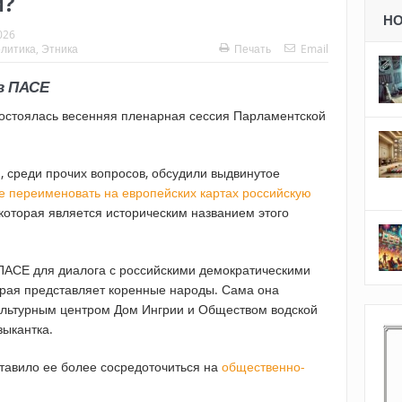
й?
Н
026
литика
,
Этника
Печать
Email
в ПАСЕ
состоялась весенняя пленарная сессия Парламентской
, среди прочих вопросов, обсудили выдвинутое
 переименовать на европейских картах российскую
 которая является историческим названием этого
ПАСЕ для диалога с российскими демократическими
торая представляет коренные народы. Сама она
культурным центром Дом Ингрии и Обществом водской
зыкантка.
тавило ее более сосредоточиться на
общественно-