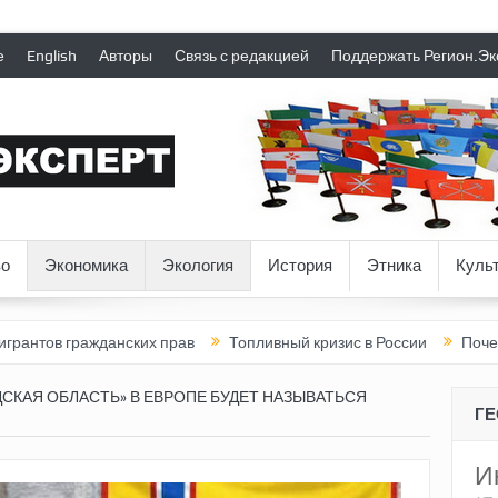
е
English
Авторы
Связь с редакцией
Поддержать Регион.Эк
о
Экономика
Экология
История
Этника
Куль
ажданских прав
Топливный кризис в России
Почему нынешня
СКАЯ ОБЛАСТЬ» В ЕВРОПЕ БУДЕТ НАЗЫВАТЬСЯ
Г
И