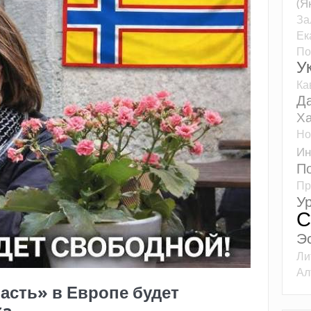
(Я
За
Ек
По
У
Ка
Д
Ха
Но
Ин
П
Пр
У
С
Э
Ли
Ал
асть» в Европе будет