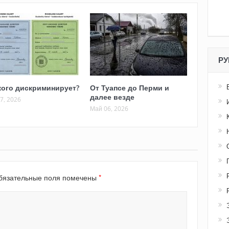
РУ
кого дискриминирует?
От Туапсе до Перми и
далее везде
7, 2026
Май 06, 2026
*
язательные поля помечены