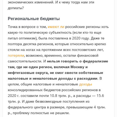
экономических изменений. И к чему тогда нам эти
догматы?
Региональные бюджеты
Точка в вопросе о том,
имеют ли
российские регионы хоть
какую-то политическую субъектность (если кто-то еще
питал оптимизм), была поставлена в 2020 году. Даже те
полтора десятка регионов, которые относительно крепко
стояли на ногах на протяжении всех постсоветских лет,
потеряли
, возможно, временно, остатки финансовой
самостоятельности. И
нельзя говорить о федерализме
там, где ни один регион, включая Москву и
нефтегазовые округа, не смог свести собственные
налоговые и неналоговые доходы с расходами
. В
целом, общие налоговые и неналоговые
доходы
консолидированных бюджетов российских регионов в
2020 г. составили почти 10.8 трлн. р., а расходы — 15.6
трлн. р. И даже безвозмездные поступления из
федерального центра в размере, превышающем 4 трлн.
р., проблему полностью не решили.