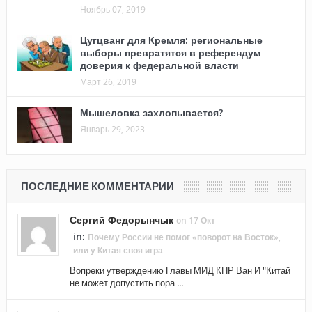
Ноябрь 07, 2019
Цугцванг для Кремля: региональные
выборы превратятся в референдум
доверия к федеральной власти
Март 26, 2019
Мышеловка захлопывается?
Январь 29, 2023
ПОСЛЕДНИЕ КОММЕНТАРИИ
Сергий Федорынчык
on 17 Окт
in:
Почему России не помог «поворот на Восток»,
или у Китая своя игра
Вопреки утверждению Главы МИД КНР Ван И "Китай
не может допустить пора ...