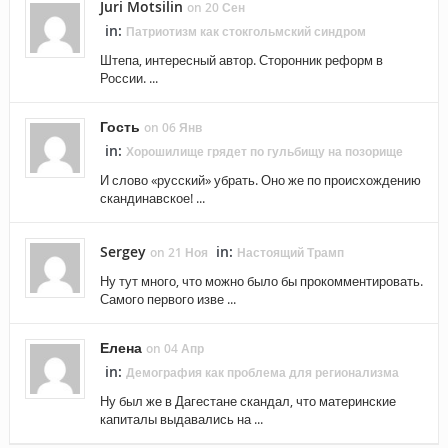
Juri Motsilin
on 20 Сен
in:
Патриотизм как стокгольмский синдром
Штепа, интересный автор. Сторонник реформ в
России. ...
Гость
on 06 Янв
in:
Хорошилище грядет по гульбищу на позорище
И слово «русский» убрать. Оно же по происхождению
скандинавское! ...
Sergey
in:
on 21 Ноя
Настоящий Трамп
Ну тут много, что можно было бы прокомментировать.
Самого первого изве ...
Елена
on 04 Апр
in:
Демография как проблема для регионализма
Ну был же в Дагестане скандал, что материнские
капиталы выдавались на ...