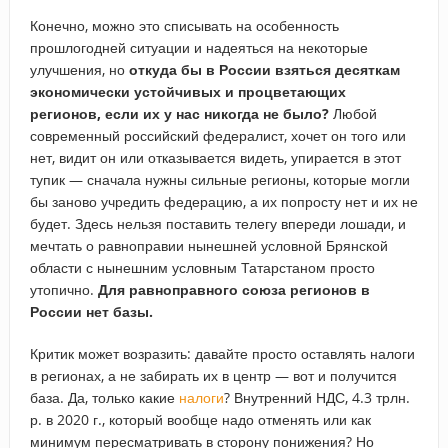
Конечно, можно это списывать на особенность
прошлогодней ситуации и надеяться на некоторые
улучшения, но
откуда бы в России взяться десяткам
экономически устойчивых и процветающих
регионов, если их у нас никогда не было?
Любой
современный российский федералист, хочет он того или
нет, видит он или отказывается видеть, упирается в этот
тупик — сначала нужны сильные регионы, которые могли
бы заново учредить федерацию, а их попросту нет и их не
будет. Здесь нельзя поставить телегу впереди лошади, и
мечтать о равноправии нынешней условной Брянской
области с нынешним условным Татарстаном просто
утопично.
Для равноправного союза регионов в
России нет базы.
Критик может возразить: давайте просто оставлять налоги
в регионах, а не забирать их в центр — вот и получится
база. Да, только какие
налоги
? Внутренний НДС, 4.3 трлн.
р. в 2020 г., который вообще надо отменять или как
минимум пересматривать в сторону понижения? Но