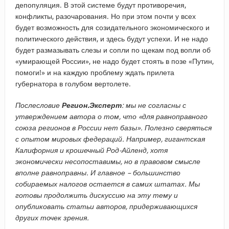
депопуляция. В этой системе будут противоречия,
конфликты, разочарования. Но при этом почти у всех
будет возможность для созидательного экономического и
политического действия, и здесь будут успехи. И не надо
будет размазывать слезы и сопли по щекам под вопли об
«умирающей России», не надо будет стоять в позе «Путин,
помоги!» и на каждую проблему ждать прилета
губернатора в голубом вертолете.
Послесловие
Регион.Эксперт
: мы не согласны с
утверждением автора о том, что «для равноправного
союза регионов в России нет базы». Полезно сверяться
с опытом мировых федераций. Например, гигантская
Калифорния и крошечный Род-Айленд, хотя
экономически несопоставимы, но в правовом смысле
вполне равноправны. И главное – большинство
собираемых налогов остается в самих штатах. Мы
готовы продолжить дискуссию на эту тему и
опубликовать статьи авторов, придерживающихся
других точек зрения.