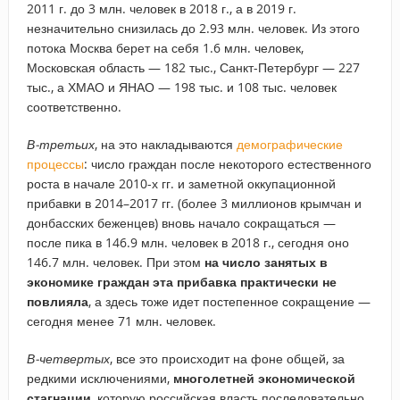
2011 г. до 3 млн. человек в 2018 г., а в 2019 г.
незначительно снизилась до 2.93 млн. человек. Из этого
потока Москва берет на себя 1.6 млн. человек,
Московская область — 182 тыс., Санкт-Петербург — 227
тыс., а ХМАО и ЯНАО — 198 тыс. и 108 тыс. человек
соответственно.
В-третьих
, на это накладываются
демографические
процессы
: число граждан после некоторого естественного
роста в начале 2010-х гг. и заметной оккупационной
прибавки в 2014–2017 гг. (более 3 миллионов крымчан и
донбасских беженцев) вновь начало сокращаться —
после пика в 146.9 млн. человек в 2018 г., сегодня оно
146.7 млн. человек. При этом
на число занятых в
экономике граждан эта прибавка практически не
повлияла
, а здесь тоже идет постепенное сокращение —
сегодня менее 71 млн. человек.
В-четвертых
, все это происходит на фоне общей, за
редкими исключениями,
многолетней экономической
стагнации
, которую российская власть последовательно