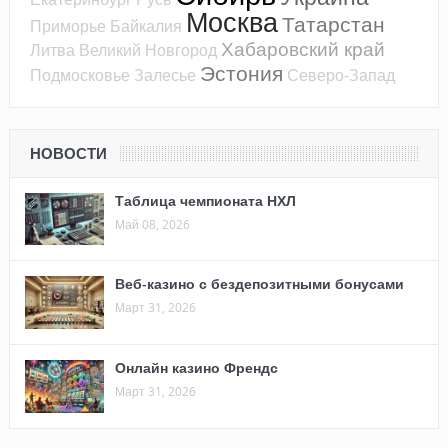
Москва
Татарстан
Приморье
Байкалия
Хабаровский край
Литва
Великий Новгород
Эстония
Подмосковье
Залесье
Северо-Запад
НОВОСТИ
Таблица чемпионата НХЛ
Май 08, 2026
Веб-казино с бездепозитными бонусами
Март 31, 2026
Онлайн казино Френдс
Март 31, 2026