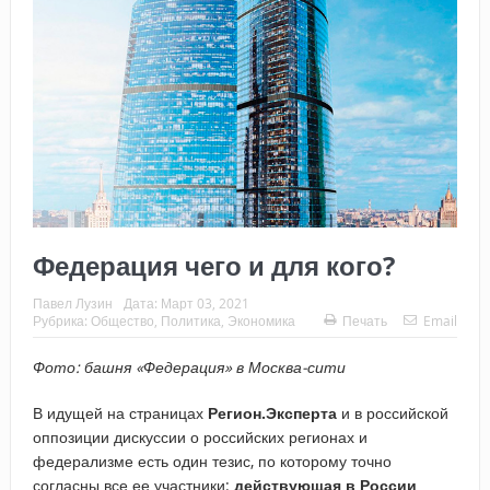
Федерация чего и для кого?
Павел Лузин
Дата:
Март 03, 2021
Рубрика:
Общество
,
Политика
,
Экономика
Печать
Email
Фото: башня «Федерация» в Москва-сити
В идущей на страницах
Регион.Эксперта
и в российской
оппозиции дискуссии о российских регионах и
федерализме есть один тезис, по которому точно
согласны все ее участники:
действующая в России