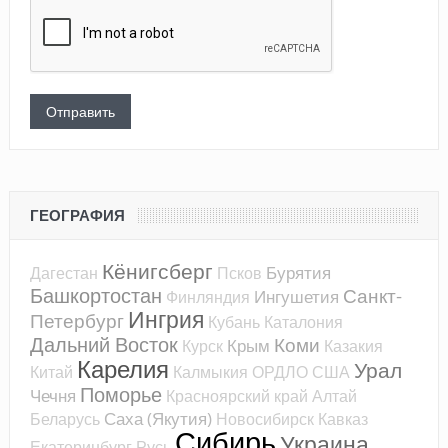
ГЕОГРАФИЯ
Кёнигсберг
Бурятия
Дагестан
Псков
Башкортостан
Санкт-
Ингушетия
Финляндия
Ингрия
Петербург
Кубань
Каталония
Дальний Восток
Коми
Крым
Курск
Казакия
Карелия
Урал
Китай
Калмыкия
ОРДЛО
США
Поморье
Чечня
Красноярский край
Алтай
Саха (Якутия)
Беларусь
Новосибирск
Кавказ
Сибирь
Украина
Екатеринбург
Русь