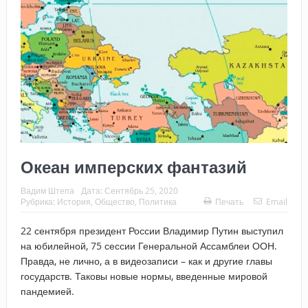
Океан имперских фантазий
Вадим Штепа
Дата:
Сентябрь 25, 2020
Рубрика:
История
,
Общество
,
Политика
Печать
Email
22 сентября президент России Владимир Путин выступил
на юбилейной, 75 сессии Генеральной Ассамблеи ООН.
Правда, не лично, а в видеозаписи – как и другие главы
государств. Таковы новые нормы, введенные мировой
пандемией.