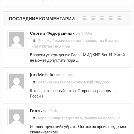
ПОСЛЕДНИЕ КОММЕНТАРИИ
Сергий Федорынчык
on 17 Окт
in:
Почему России не помог «поворот на Восток»,
или у Китая своя игра
Вопреки утверждению Главы МИД КНР Ван И "Китай
не может допустить пора ...
Juri Motsilin
on 20 Сен
in:
Патриотизм как стокгольмский синдром
Штепа, интересный автор. Сторонник реформ в
России. ...
Гость
on 06 Янв
in:
Хорошилище грядет по гульбищу на позорище
И слово «русский» убрать. Оно же по происхождению
скандинавское! ...