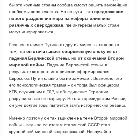
бы эти крупные страны сообща смогут решить важнейшие
проблемы человечества. Но по сути – это
предложение
нового разделения мира на «сферы влияния»
различных сверхдержав
, где интересы малых стран
могут игнорироваться.
Главное отличие Путина от других мировых лидеров в
том, что
он отсчитывает современную эпоху не от
падения Берлинской стены, но от окончания Второй
мировой войны
. Падение Берлинской стены, в
результате которого исторически сформировался
Евросоюз, Путин словно бы не замечает. Возможно, это
его психологическая травма – он тогда был офицером
КГБ, служившим в ГДР, и объединение Германии
разрушило всю его карьеру. Но став президентом России,
он уже долгие годы пытается взять исторический реванш.
Именно поэтому он так зациклен на теме Второй мировой
войны – ведь по ее итогам сталинский СССР стал
крупнейшей мировой сверхдержавой. Неслучайно