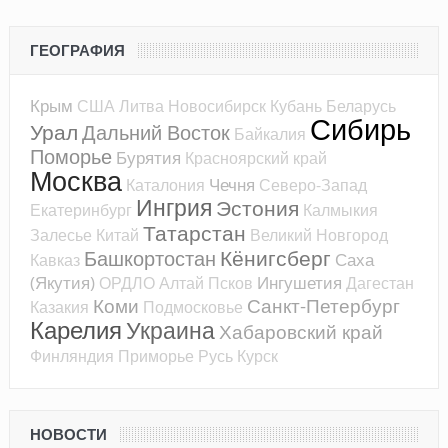
ГЕОГРАФИЯ
Крым
США
Литва
Новосибирск
Кубань
Беларусь
Сибирь
Урал
Дальний Восток
Байкалия
Поморье
Бурятия
Красноярский край
Москва
Чечня
Каталония
Северо-Запад
Ингрия
Эстония
Екатеринбург
Калмыкия
Татарстан
Залесье
Китай
Великий Новгород
Кёнигсберг
Башкортостан
Саха
Кавказ
(Якутия)
Ингушетия
ОРДЛО
Алтай
Псков
Дагестан
Коми
Санкт-Петербург
Казакия
Подмосковье
Карелия
Украина
Хабаровский край
Финляндия
Приморье
Русь
Курск
НОВОСТИ