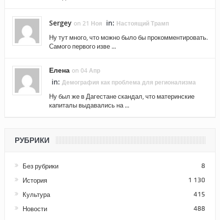
Sergey
in:
on 21 Ноя
Настоящий Трамп
Ну тут много, что можно было бы прокомментировать.
Самого первого изве ...
Елена
on 04 Апр
in:
Демография как проблема для регионализма
Ну был же в Дагестане скандал, что материнские
капиталы выдавались на ...
РУБРИКИ
Без рубрики
8
История
1 130
Культура
415
Новости
488