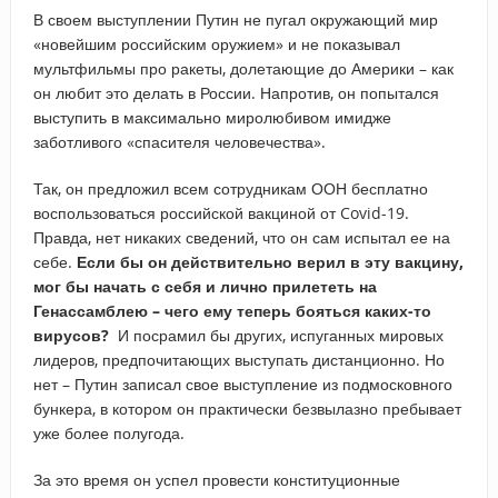
В своем выступлении Путин не пугал окружающий мир
«новейшим российским оружием» и не показывал
мультфильмы про ракеты, долетающие до Америки – как
он любит это делать в России. Напротив, он попытался
выступить в максимально миролюбивом имидже
заботливого «спасителя человечества».
Так, он предложил всем сотрудникам ООН бесплатно
воспользоваться российской вакциной от Covid-19.
Правда, нет никаких сведений, что он сам испытал ее на
себе.
Если бы он действительно верил в эту вакцину,
мог бы начать с себя и лично прилететь на
Генассамблею – чего ему теперь бояться каких-то
вирусов?
И посрамил бы других, испуганных мировых
лидеров, предпочитающих выступать дистанционно. Но
нет – Путин записал свое выступление из подмосковного
бункера, в котором он практически безвылазно пребывает
уже более полугода.
За это время он успел провести конституционные