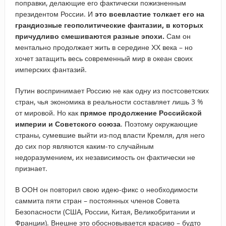
поправки, делающие его фактически пожизненным
президентом России. И
это всевластие толкает его на
грандиозные геополитические фантазии, в которых
причудливо смешиваются разные эпохи.
Сам он
ментально продолжает жить в середине ХХ века – но
хочет затащить весь современный мир в океан своих
имперских фантазий.
Путин воспринимает Россию не как одну из постсоветских
стран, чья экономика в реальности составляет лишь 3 %
от мировой. Но как
прямое продолжение Российской
империи и Советского союза
. Поэтому окружающие
страны, сумевшие выйти из-под власти Кремля, для него
до сих пор являются каким-то случайным
недоразумением, их независимость он фактически не
признает.
В ООН он повторил свою идею-фикс о необходимости
саммита пяти стран – постоянных членов Совета
Безопасности (США, России, Китая, Великобритании и
Франции). Внешне это обосновывается красиво – будто