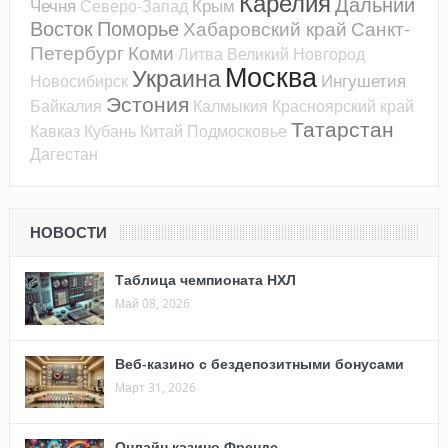
Карелия
Дальний
Чечня
Крым
Северо-Запад
Восток
Поморье
Хабаровский край
Санкт-
Петербург
Коми
Литва
Великий Новгород
Москва
Украина
Ингушетия
Новосибирск
Эстония
Байкалия
Калмыкия
Красноярский край
Татарстан
Кавказ
Кубань
Китай
Подмосковье
Дагестан
НОВОСТИ
Таблица чемпионата НХЛ
Май 08, 2026
Веб-казино с бездепозитными бонусами
Март 31, 2026
Онлайн казино Френдс