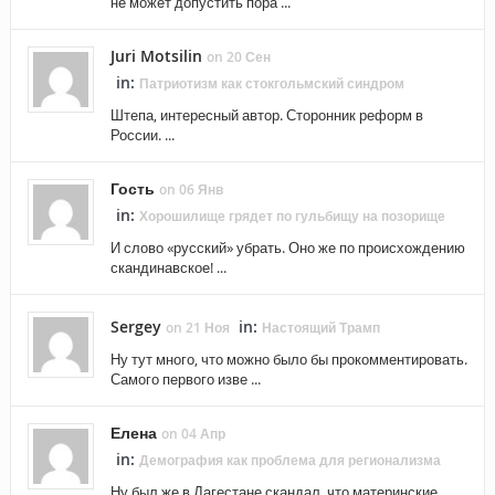
не может допустить пора ...
Juri Motsilin
on 20 Сен
in:
Патриотизм как стокгольмский синдром
Штепа, интересный автор. Сторонник реформ в
России. ...
Гость
on 06 Янв
in:
Хорошилище грядет по гульбищу на позорище
И слово «русский» убрать. Оно же по происхождению
скандинавское! ...
Sergey
in:
on 21 Ноя
Настоящий Трамп
Ну тут много, что можно было бы прокомментировать.
Самого первого изве ...
Елена
on 04 Апр
in:
Демография как проблема для регионализма
Ну был же в Дагестане скандал, что материнские