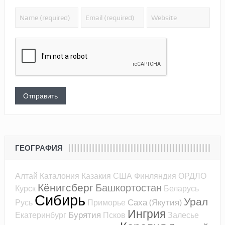
ГЕОГРАФИЯ
Алтай
Каталония
Казакия
США
Финляндия
ОРДЛО
Кёнигсберг
Башкортостан
Курск
Беларусь
Сибирь
Урал
Саха (Якутия)
Русь
Приморье
Ингрия
Бурятия
Екатеринбург
Псков
Залесье