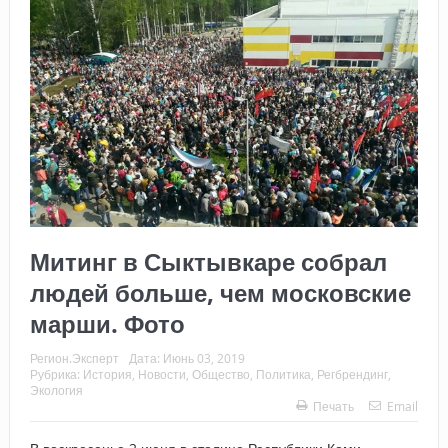
Митинг в Сыктывкаре собрал
людей больше, чем московские
марши. Фото
Регион.Эксперт
Дата:
Июнь 03, 2019
Рубрика:
История
,
Новости
,
Общество
,
Политика
,
Регбрендинг
,
Экология
Печать
Email