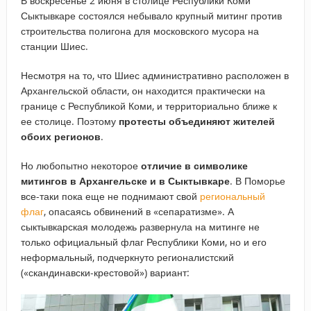
В воскресенье 2 июня в столице Республики Коми
Сыктывкаре состоялся небывало крупный митинг против
строительства полигона для московского мусора на
станции Шиес.
Несмотря на то, что Шиес административно расположен в
Архангельской области, он находится практически на
границе с Республикой Коми, и территориально ближе к
ее столице. Поэтому
протесты объединяют жителей
обоих регионов
.
Но любопытно некоторое
отличие в символике
митингов в Архангельске и в Сыктывкаре
. В Поморье
все-таки пока еще не поднимают свой
региональный
флаг
, опасаясь обвинений в «сепаратизме». А
сыктывкарская молодежь развернула на митинге не
только официальный флаг Республики Коми, но и его
неформальный, подчеркнуто регионалистский
(«скандинавски-крестовой») вариант: