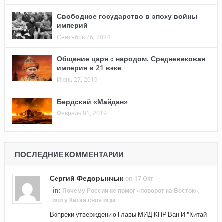
Свободное государство в эпоху войны
империй
Сентябрь 26, 2024
Общение царя с народом. Средневековая
империя в 21 веке
Июнь 27, 2019
Бердский «Майдан»
Февраль 01, 2019
ПОСЛЕДНИЕ КОММЕНТАРИИ
Сергий Федорынчык
on 17 Окт
in:
Почему России не помог «поворот на Восток»,
или у Китая своя игра
Вопреки утверждению Главы МИД КНР Ван И "Китай