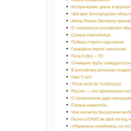
Исторические циклы и круглая
Чей враг Белгородская област
Автор Регион.Эксперта пригов
О токсичности российских об
Страна-самоубийца
Победа старого над новым
Граффити герою поколения
Полу Гоблу – 75!
Сгнившие трубы самодостаточ
В российских регионах создаю
Нам 5 лет!
Think-tank for PostRussia
Россия — это гармоничное со
О пророческом даре имперце
Страна-некрополь
Чем кончится бессрочная моб
Пытки в СИЗО за свой взгляд 
«Перемены неизбежны, но что 