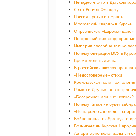
Неладно что-то в Датском кор
6 лет Регион.Эксперту
Россия против интернета
Московский «варяг» в Курске
О грузинском «Евромайдане»
Построссийские «террористы»
Империя способна только вое
Почему операция ВСУ в Курск
Время менять имена
В российских школах предлаг
«Недостоверные» стихи
Кремлевская политтехнология 
Ромео и Джульетта в пограни
«Бессрочно» или «не нужно»?
Почему Китай не будет забира
«Не царское это дело – спори
Война пошла в обратную стор
Возникнет ли Курская Народна
Авторитарно-колониальный с