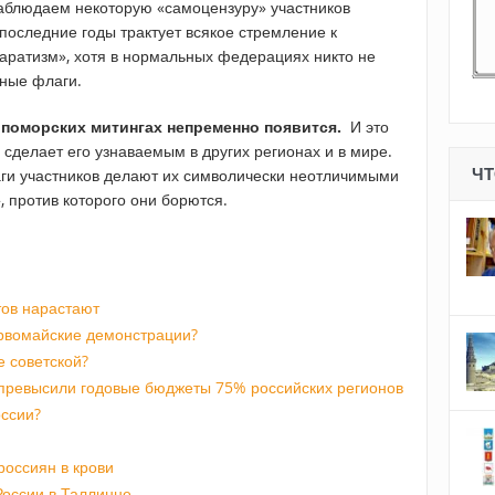
наблюдаем некоторую «самоцензуру» участников
последние годы трактует всякое стремление к
паратизм», хотя в нормальных федерациях никто не
ьные флаги.
 поморских митингах непременно появится.
И это
 сделает его узнаваемым в других регионах и в мире.
ЧТ
аги участников делают их символически неотличимыми
, против которого они борются.
тов нарастают
рвомайские демонстрации?
 советской?
превысили годовые бюджеты 75% российских регионов
оссии?
россиян в крови
России в Таллинне