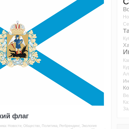
С
Во
Но
Се
Т
Ку
Ха
И
Ка
Ку
Ал
Ин
К
Ве
Ка
За
ий флаг
рика:
Новости
,
Общество
,
Политика
,
Регбрендинг
,
Экология