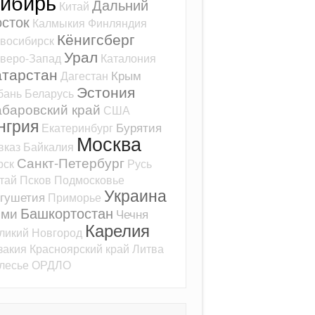
ибирь
Дальний
Китай
сток
Калмыкия
Финляндия
Кёнигсберг
восибирск
Урал
веро-Запад
Каталония
атарстан
Крым
Дагестан
Эстония
бань
Беларусь
баровский край
США
нгрия
Бурятия
Екатеринбург
Москва
вказ
Байкалия
Санкт-Петербург
рск
Русь
тай
Псков
Подмосковье
Украина
гушетия
Приморье
Башкортостан
оми
Чечня
Карелия
ликий Новгород
закия
Красноярский край
Литва
лесье
ОРДЛО