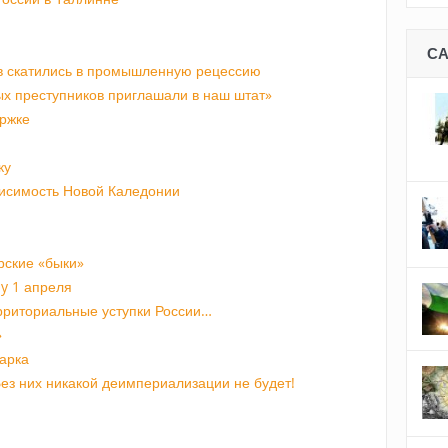
С
в скатились в промышленную рецессию
ых преступников приглашали в наш штат»
ержке
ку
исимость Новой Каледонии
рские «быки»
ay 1 апреля
ерриториальные уступки России…
»
арка
ез них никакой деимпериализации не будет!