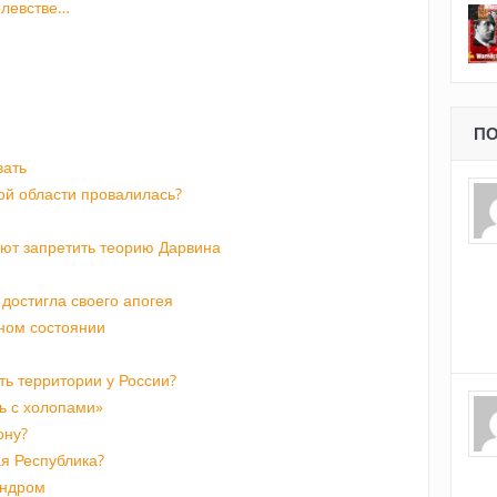
олевстве…
ПО
вать
ой области провалилась?
ают запретить теорию Дарвина
достигла своего апогея
чном состоянии
ть территории у России?
ть с холопами»
ону?
я Республика?
индром