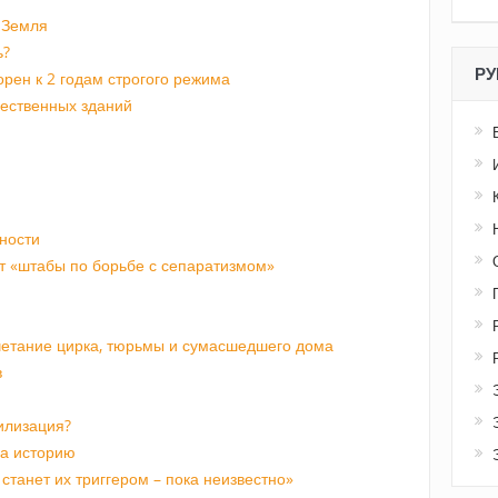
 Земля
ь?
РУ
орен к 2 годам строгого режима
щественных зданий
ности
т «штабы по борьбе с сепаратизмом»
четание цирка, тюрьмы и сумасшедшего дома
в
илизация?
на историю
станет их триггером – пока неизвестно»