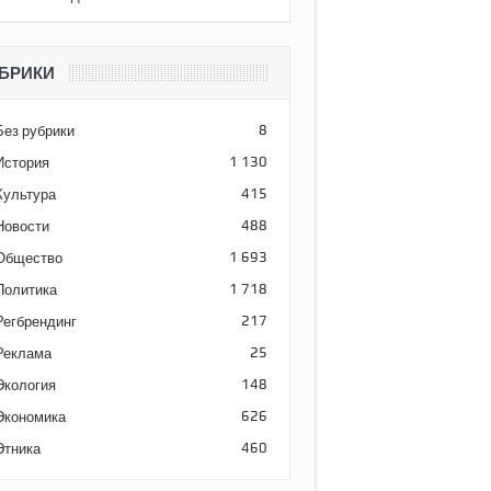
БРИКИ
Без рубрики
8
История
1 130
Культура
415
Новости
488
Общество
1 693
Политика
1 718
Регбрендинг
217
Реклама
25
Экология
148
Экономика
626
Этника
460