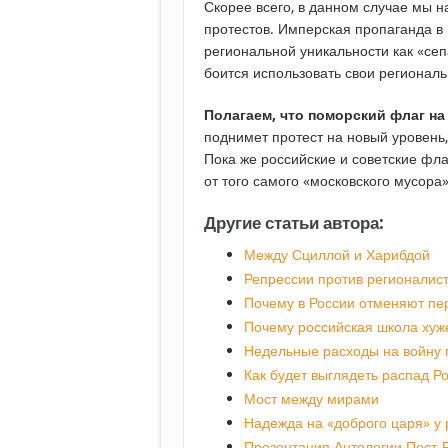
Скорее всего, в данном случае мы 
протестов. Имперская пропаганда в 
региональной уникальности как «се
боится использовать свои регионал
Полагаем, что поморский флаг на
поднимет протест на новый уровень,
Пока же российские и советские фл
от того самого «московского мусора»
Другие статьи автора:
Между Сциллой и Харибдой
Репрессии против регионалис
Почему в России отменяют пе
Почему российская школа хуже
Недельные расходы на войну 
Как будет выглядеть распад Р
Мост между мирами
Надежда на «доброго царя» у 
Презентация Антологии Пост-