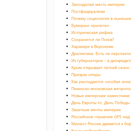
Запоздалая месть империи
Постфедерализм
Почему социология в нынешне
Бумеранг прилетел
Историческая рифма
Сохранится ли Псков?
Харакири в Воронеже
Диалектика. Есть ли перспект
Из губернаторок – в дискредит
Крым открывает летний сезон
Призрак оперы
Как распадается «особая зона
Пекинско-московская метропо
Новые имперские наместники
День Европы vs. День Победы
Закатные мечты империи
Российское глушение GPS над
Минюст России движется к бо
Конец победобесия