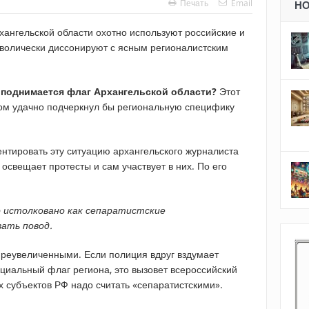
Печать
Email
Н
хангельской области охотно используют российские и
мволически диссонируют с ясным регионалистским
е поднимается флаг Архангельской области?
Этот
ом удачно подчеркнул бы региональную специфику
тировать эту ситуацию архангельского журналиста
освещает протесты и сам участвует в них. По его
 истолковано как сепаратистские
вать повод.
реувеличенными. Если полиция вдруг вздумает
циальный флаг региона, это вызовет всероссийский
х субъектов РФ надо считать «сепаратистскими».