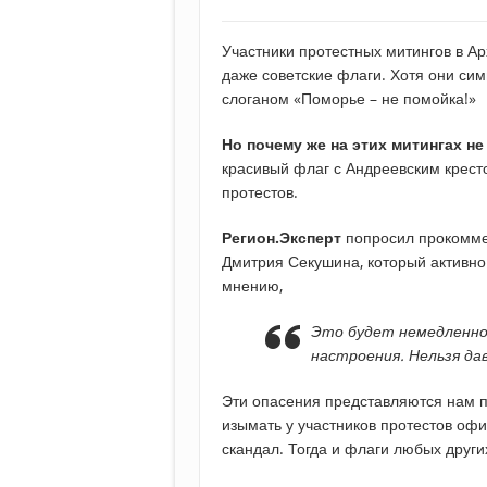
Участники протестных митингов в Ар
даже советские флаги. Хотя они си
слоганом «Поморье – не помойка!»
Но почему же на этих митингах н
красивый флаг с Андреевским крест
протестов.
Регион.Эксперт
попросил прокоммен
Дмитрия Секушина, который активно 
мнению,
Это будет немедленно
настроения. Нельзя да
Эти опасения представляются нам п
изымать у участников протестов офи
скандал. Тогда и флаги любых други