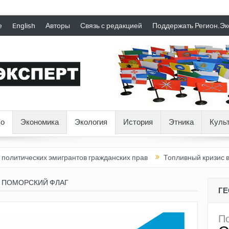
е
English
Авторы
Связь с редакцией
Поддержать Регион.Эк
о
Экономика
Экология
История
Этника
Куль
эмигрантов гражданских прав
Топливный кризис в России
По
 ПОМОРСКИЙ ФЛАГ
Г
П