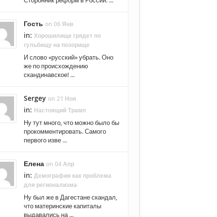
Сторонник реформ в России. ...
Гость
on 06 Янв
in:
Хорошилище грядет по
гульбищу на позорище
И слово «русский» убрать. Оно
же по происхождению
скандинавское! ...
Sergey
on 21 Ноя
in:
Настоящий Трамп
Ну тут много, что можно было бы
прокомментировать. Самого
первого изве ...
Елена
on 04 Апр
in:
Демография как проблема
для регионализма
Ну был же в Дагестане скандал,
что материнские капиталы
выдавались на ...