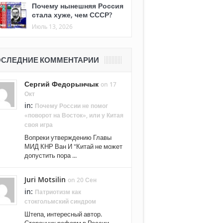
Почему нынешняя Россия
стала хуже, чем СССР?
Июль 13, 2026
СЛЕДНИЕ КОММЕНТАРИИ
Сергий Федорынчык
on 17
Окт
in:
Почему России не помог
«поворот на Восток», или у Китая
своя игра
Вопреки утверждению Главы
МИД КНР Ван И "Китай не может
допустить пора ...
Juri Motsilin
on 20 Сен
in:
Патриотизм как
стокгольмский синдром
Штепа, интересный автор.