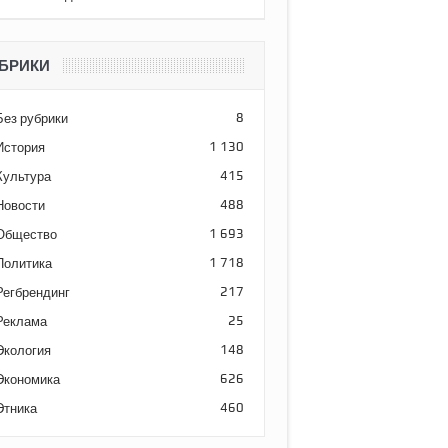
БРИКИ
Без рубрики
8
История
1 130
Культура
415
Новости
488
Общество
1 693
Политика
1 718
Регбрендинг
217
Реклама
25
Экология
148
Экономика
626
Этника
460