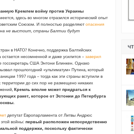
язанную Кремлем войну против Украины
еется, здесь во многом отразился исторический опыт
Советским Союзом. И полностью разделяют
опасения
ина не выстоит, страны Балтии будут
ЧТ
стран в НАТО? Конечно, поддержка Балтийских
 остается несомненной и даже усилится –
заверил
е госсекретарь США Энтони Блинкен. Однако
 вызвал прошлогодний «ультиматум» Путина, который
аницам 1997 года – тогда как эти страны вступили в
их территории до сих пор не размещено никаких
ужений,
Кремль вполне может придраться к
ующих ракет, которое от Эстонии до Петербурга
Москвы
.
яет
депутат Европарламента от Литвы Андрюс
 этой войны:
первый расположен непосредственно
имальной поддержки, поскольку фактически