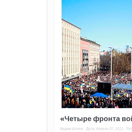
«Четыре фронта вой
Вадим Штепа
Дата:
Апрель 07, 2022
Ру