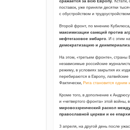
сражается за всю Европу
. Кстати
поставок, уже приняли десятки тыся
с обустройством и трудоустройством
Второй фронт, по мнению Кубилюса,
максимизации санкций против аг
нефтегазовое эмбарго
. И с этим 
демократизацию и деимпериализ
На этом, «третьем фронте», страны 
независимые российские журналисты
режиму, в условиях закрытия их изд
перебираются в Европу, латвийские 
Фактически,
Рига становится одним 
Кроме того, в дополнение к Андрюс
и «четвертого фронта» этой войны, 
мировоззренческий раскол межд
православной церкви и ее епарх
3 апреля, на другой день после ужа