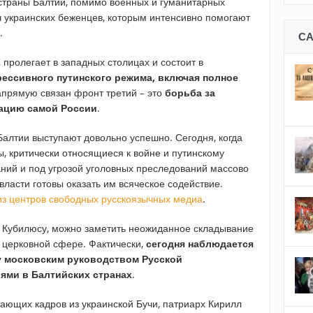
, страны Балтии, помимо военных и гуманитарных
ч украинских беженцев, которым интенсивно помогают
.
С
 пролегает в западных столицах и состоит в
рессивного путинского режима, включая полное
напрямую связан фронт третий – это
борьба за
ацию самой России
.
Балтии выступают довольно успешно. Сегодня, когда
, критически относящиеся к войне и путинскому
аний и под угрозой уголовных преследований массово
власти готовы оказать им всяческое содействие.
из центров свободных русскоязычных медиа
.
у Кубилюсу, можно заметить неожиданное складывание
в церковной сфере. Фактически,
сегодня наблюдается
у московским руководством Русской
иями в Балтийских странах
.
сающих кадров из украинской Бучи, патриарх Кирилл