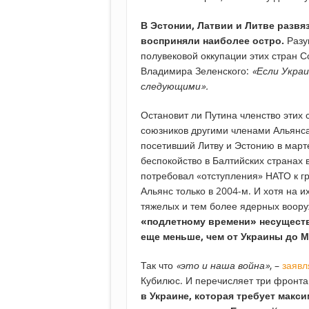
В Эстонии, Латвии и Литве разв
восприняли наиболее остро.
Разум
полувековой оккупации этих стран 
Владимира Зеленского:
«Если Укра
следующими».
Остановит ли Путина членство этих 
союзников другими членами Альянса
посетивший Литву и Эстонию в март
беспокойство в Балтийских странах
потребовал «отступления» НАТО к гр
Альянс только в 2004-м. И хотя на 
тяжелых и тем более ядерных воор
«подлетному времени» несуществ
еще меньше, чем от Украины до 
Так что
«это и наша война»
, –
заявл
Кубилюс. И перечисляет три фронта
в Украине, которая требует макс