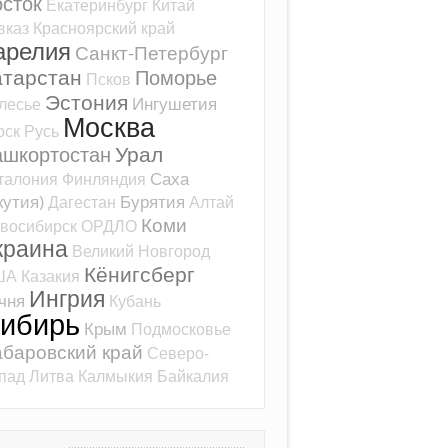
сток
Екатеринбург
Китай
вказ
Красноярский край
арелия
Санкт-Петербург
атарстан
Поморье
Псков
Эстония
Ингушетия
лесье
Москва
рск
Русь
Урал
ашкортостан
Саха
талония
Финляндия
кутия)
Бурятия
Дагестан
Алтай
Коми
восибирск
ОРДЛО
краина
Великий Новгород
Кёнигсберг
ША
Казакия
Ингрия
чня
Кубань
ибирь
Крым
Подмосковье
баровский край
Северо-
пад
Литва
Калмыкия
Байкалия