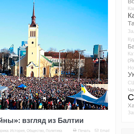
Во
Ка
К
Т
За
Ку
Б
Ка
(Я
Но
У
С
Че
С
Ха
За
ны»: взгляд из Балтии
брика:
История
,
Общество
,
Политика
Печать
Email