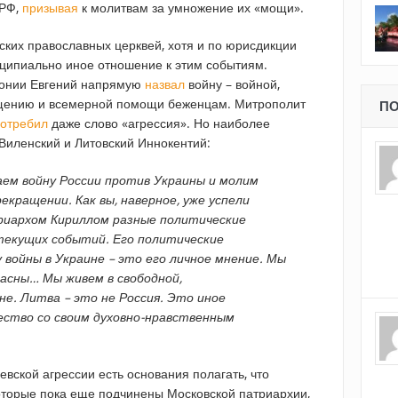
 РФ,
призывая
к молитвам за умножение их «мощи».
ских православных церквей, хотя и по юрисдикции
ципиально иное отношение к этим событиям.
тонии Евгений напрямую
назвал
войну – войной,
ащению и всемерной помощи беженцам. Митрополит
ПО
потребил
даже слово «агрессия». Но наиболее
Виленский и Литовский Иннокентий:
ем войну России против Украины и молим
екращении. Как вы, наверное, уже успели
риархом Кириллом разные политические
текущих событий. Его политические
 войны в Украине – это его личное мнение. Мы
ласны… Мы живем в свободной,
е. Литва – это не Россия. Это иное
ество со своим духовно-нравственным
евской агрессии есть основания полагать, что
оторые пока еще подчинены Московской патриархии,