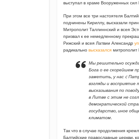
выступал в храме Вооруженных сил
При этом все три настоятеля Балтий
подчинены Кириллу, высказали прин
Митрополит Таллиннский и всея Эс
призвал к ее немедленному прекр
Рижский и всея Латвии Александр
у
радикально
высказался
митрополит 
Мы решительно осужда
Бога о ее скорейшем пр
заметить, у нас c Пат
взгляды и восприятие 
высказывания по поводу
в Литве с этим не сог
демократической стран
государство, иное общ
климатом.
Так что в случае продолжения кремл
Балтийские православные церкви, к