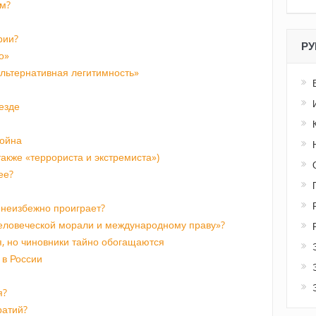
м?
рии?
РУ
о»
альтернативная легитимность»
езде
война
акже «террориста и экстремиста»)
ее?
неизбежно проиграет?
человеческой морали и международному праву»?
, но чиновники тайно обогащаются
 в России
я?
ратий?