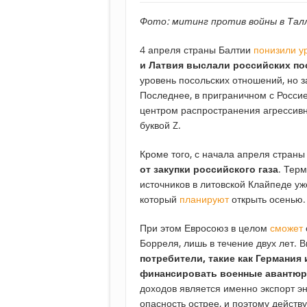
Фото: митинг против войны в Талл
4 апреля страны Балтии
понизили у
и Латвия выслали российских по
уровень посольских отношений, но з
Последнее, в приграничном с Россие
центром распространения агрессивн
буквой Z.
Кроме того, с начала апреля стран
от закупки российского газа
. Тер
источников в литовской Клайпеде уж
который
планируют
открыть осенью.
При этом Евросоюз в целом
сможет
Борреля, лишь в течение двух лет. В
потребители, такие как Германия
финансировать военные авантю
доходов является именно экспорт э
опасность острее, и поэтому действ