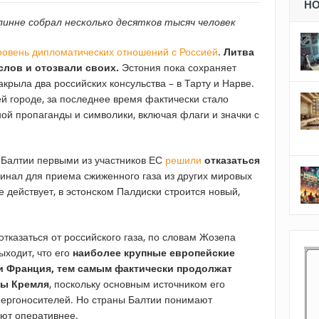
Н
инне собрал несколько десятков тысяч человек
ровень дипломатических отношений с Россией
.
Литва
слов и отозвали своих.
Эстония пока сохраняет
акрыла два российских консульства – в Тарту и Нарве.
й городе, за последнее время фактически стало
ой пропаганды и символики, включая флаги и значки с
ы Балтии первыми из участников ЕС
решили
отказаться
минал для приема сжиженного газа из других мировых
е действует, в эстонском Палдиски строится новый,
отказаться от российского газа, по словам Жозепа
ыходит, что его
наиболее крупные европейские
 и Франция, тем самым фактически продолжат
ры Кремля
, поскольку основным источником его
нергоносителей. Но страны Балтии понимают
уют оперативнее.