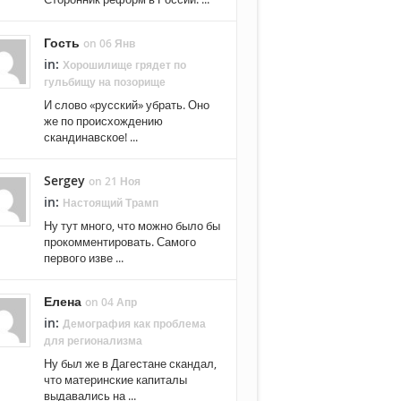
Гость
on 06 Янв
in:
Хорошилище грядет по
гульбищу на позорище
И слово «русский» убрать. Оно
же по происхождению
скандинавское! ...
Sergey
on 21 Ноя
in:
Настоящий Трамп
Ну тут много, что можно было бы
прокомментировать. Самого
первого изве ...
Елена
on 04 Апр
in:
Демография как проблема
для регионализма
Ну был же в Дагестане скандал,
что материнские капиталы
выдавались на ...