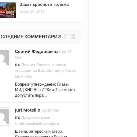
Закат красного голема
Июнь 24, 2019
СЛЕДНИЕ КОММЕНТАРИИ
Сергий Федорынчык
on 17
Окт
in:
Почему России не помог
«поворот на Восток», или у Китая
своя игра
Вопреки утверждению Главы
МИД КНР Ван И "Китай не может
допустить пора ...
Juri Motsilin
on 20 Сен
in:
Патриотизм как
стокгольмский синдром
Штепа, интересный автор.
Сторонник реформ в России. ...