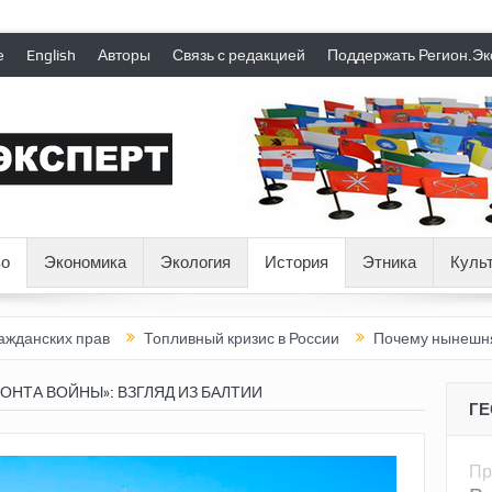
е
English
Авторы
Связь с редакцией
Поддержать Регион.Эк
о
Экономика
Экология
История
Этника
Куль
прав
Топливный кризис в России
Почему нынешняя Россия ст
ОНТА ВОЙНЫ»: ВЗГЛЯД ИЗ БАЛТИИ
Г
Пр