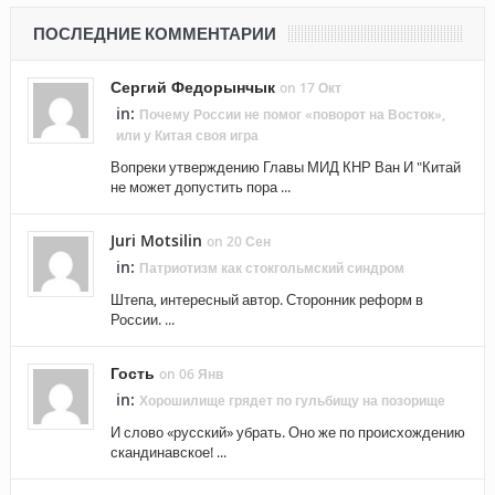
ПОСЛЕДНИЕ КОММЕНТАРИИ
Сергий Федорынчык
on 17 Окт
in:
Почему России не помог «поворот на Восток»,
или у Китая своя игра
Вопреки утверждению Главы МИД КНР Ван И "Китай
не может допустить пора ...
Juri Motsilin
on 20 Сен
in:
Патриотизм как стокгольмский синдром
Штепа, интересный автор. Сторонник реформ в
России. ...
Гость
on 06 Янв
in:
Хорошилище грядет по гульбищу на позорище
И слово «русский» убрать. Оно же по происхождению
скандинавское! ...