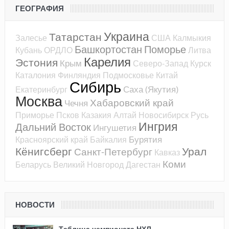
ГЕОГРАФИЯ
Украина
Татарстан
Залесье
США
Калмыкия
Башкортостан
Поморье
Кубань
ОРДЛО
Литва
Карелия
Эстония
Крым
Северо-Запад
Курск
Каталония
Финляндия
Подмосковье
Китай
Сибирь
Саха (Якутия)
Екатеринбург
Москва
Хабаровский край
Чечня
Приморье
Псков
Казакия
Алтай
Новосибирск
Русь
Ингрия
Дальний Восток
Ингушетия
Бурятия
Красноярский край
Байкалия
Кёнигсберг
Урал
Санкт-Петербург
Кавказ
Коми
Беларусь
Великий Новгород
Дагестан
НОВОСТИ
Таблица чемпионата НХЛ