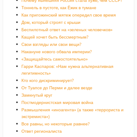
Почему нынешняя Россия стала хуже, чем СССР?
Тоннель в пустоте, как Ёжик в тумане
Как пригожинский мятеж опередил свое время
Дом, который строят с крыши
Беспилотный ответ на «зеленых человечков»
Кащей хочет быть бессмертным?
Свои взгляды или свои вещи?
Накануне нового обвала империи?
«Защищайтесь самостоятельно»
Гарри Каспаров: «Нам нужна альтернативная
легитимность»
Кто кого дискриминирует?
От Туапсе до Перми и далее везде
Замкнутый круг
Постмодернистская мировая война
Размышления «иноагента» (а также «террориста и
экстремиста»)
Все равны, но некоторые равнее?
Ответ регионалиста