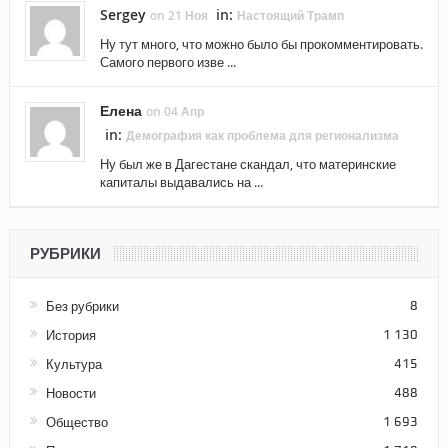
Sergey
in:
on 21 Ноя
Настоящий Трамп
Ну тут много, что можно было бы прокомментировать.
Самого первого изве ...
Елена
on 04 Апр
in:
Демография как проблема для регионализма
Ну был же в Дагестане скандал, что материнские
капиталы выдавались на ...
РУБРИКИ
Без рубрики
8
История
1 130
Культура
415
Новости
488
Общество
1 693