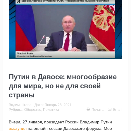
Путин в Давосе: многообразие
для мира, но не для своей
страны
Вадим Штепа
Дата:
Январь 28, 2021
Рубрика:
Общество
,
Политика
Печать
Email
Вчера, 27 января, президент России Владимир Путин
выступил
на онлайн-сессии Давосского форума. Мое