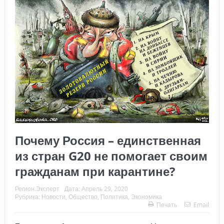
Почему Россия – единственная
из стран G20 не помогает своим
гражданам при карантине?
Регион.Эксперт
Дата:
Апрель 29, 2020
Рубрика:
Новости
,
Общество
,
Политика
,
Экономика
Печать
Email