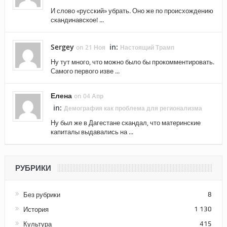
И слово «русский» убрать. Оно же по происхождению
скандинавское! ...
Sergey
in:
on 21 Ноя
Настоящий Трамп
Ну тут много, что можно было бы прокомментировать.
Самого первого изве ...
Елена
on 04 Апр
in:
Демография как проблема для регионализма
Ну был же в Дагестане скандал, что материнские
капиталы выдавались на ...
РУБРИКИ
Без рубрики
8
История
1 130
Культура
415