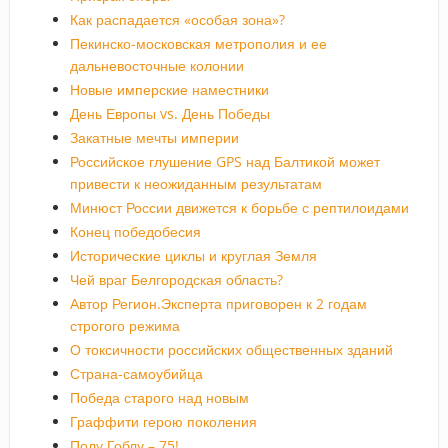
Как распадается «особая зона»?
Пекинско-московская метрополия и ее
дальневосточные колонии
Новые имперские наместники
День Европы vs. День Победы
Закатные мечты империи
Российское глушение GPS над Балтикой может
привести к неожиданным результатам
Минюст России движется к борьбе с рептилоидами
Конец победобесия
Исторические циклы и круглая Земля
Чей враг Белгородская область?
Автор Регион.Эксперта приговорен к 2 годам
строгого режима
О токсичности российских общественных зданий
Страна-самоубийца
Победа старого над новым
Граффити герою поколения
Полу Гоблу – 75!