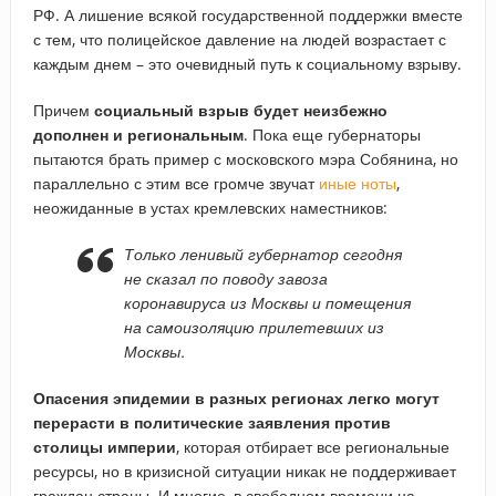
РФ. А лишение всякой государственной поддержки вместе
с тем, что полицейское давление на людей возрастает с
каждым днем – это очевидный путь к социальному взрыву.
Причем
социальный взрыв будет неизбежно
дополнен и региональным
. Пока еще губернаторы
пытаются брать пример с московского мэра Собянина, но
параллельно с этим все громче звучат
иные ноты
,
неожиданные в устах кремлевских наместников:
Только ленивый губернатор сегодня
не сказал по поводу завоза
коронавируса из Москвы и помещения
на самоизоляцию прилетевших из
Москвы.
Опасения эпидемии в разных регионах легко могут
перерасти в политические заявления против
столицы империи
, которая отбирает все региональные
ресурсы, но в кризисной ситуации никак не поддерживает
граждан страны. И многие, в свободном времени на