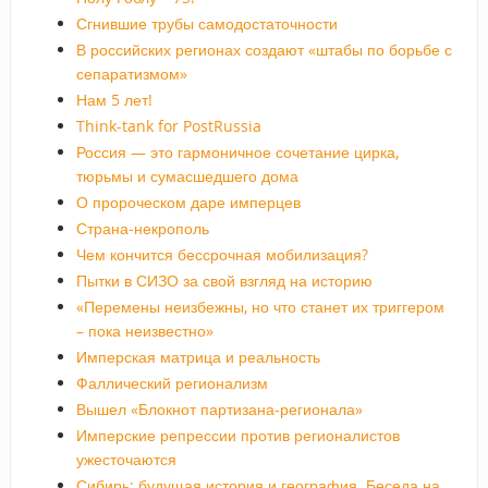
Сгнившие трубы самодостаточности
В российских регионах создают «штабы по борьбе с
сепаратизмом»
Нам 5 лет!
Think-tank for PostRussia
Россия — это гармоничное сочетание цирка,
тюрьмы и сумасшедшего дома
О пророческом даре имперцев
Страна-некрополь
Чем кончится бессрочная мобилизация?
Пытки в СИЗО за свой взгляд на историю
«Перемены неизбежны, но что станет их триггером
– пока неизвестно»
Имперская матрица и реальность
Фаллический регионализм
Вышел «Блокнот партизана-регионала»
Имперские репрессии против регионалистов
ужесточаются
Сибирь: будущая история и география. Беседа на