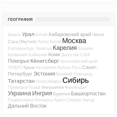
ГЕОГРАФИЯ
Урал
Хабаровский край
Чечня
Кавказ
Алтай
Москва
Саха (Якутия)
Литва
Китай
Карелия
Екатеринбург
Залесье
Казакия
Коми
Калмыкия
Байкалия
Дагестан
США
Кёнигсберг
Поморье
Красноярский край
Санкт-
Крым
ОРДЛО
Каталония
Кубань
Русь
Эстония
Петербург
Великий Новгород
Сибирь
Татарстан
Новосибирск
Ингушетия
Приморье
Псков
Финляндия
Украина
Ингрия
Башкортостан
Бурятия
Подмосковье
Беларусь
Курск
Северо-Запад
Дальний Восток