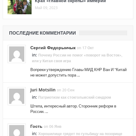
Крах «главной скрепы» империи
Май 09, 2023
ПОСЛЕДНИЕ КОММЕНТАРИИ
Сергий Федорынчык
on 17 Окт
in:
Почему России не помог «поворот на Восток»,
или у Китая своя игра
Вопреки утверждению Главы МИД КНР Ван И "Китай
не может допустить пора ...
Juri Motsilin
on 20 Сен
in:
Патриотизм как стокгольмский синдром
Штепа, интересный автор. Сторонник реформ в
России. ...
Гость
on 06 Янв
in:
Хорошилище грядет по гульбищу на позорище