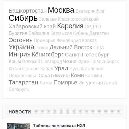
Москва
Башкортостан
Екатеринбург
Сибирь
Залесье
Красноярский край
Карелия
Хабаровский край
ОРДЛО
Бурятия
Байкалия
Калмыкия
Кубань
Дагестан
Эстония
Приморье
Финляндия
Кавказ
Украина
Дальний Восток
Псков
США
Ингрия
Кёнигсберг
Санкт-Петербург
Крым
Чечня
Великий Новгород
Курск
Новосибирск
Урал
Китай
Северо-Запад
Русь
Каталония
Коми
Саха (Якутия)
Подмосковье
Казакия
Татарстан
Поморье
Ингушетия
Литва
Алтай
Беларусь
НОВОСТИ
Таблица чемпионата НХЛ