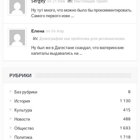
Sergey
in:
on 21 Ноя
Настоящий Трамп
Ну тут много, что можно было бы прокомментировать.
Самого первого изве ...
Елена
on 04 Апр
in:
Демография как проблема для регионализма
Ну был же в Дагестане скандал, что материнские
капиталы выдавались на ...
РУБРИКИ
Без рубрики
8
История
1 130
Культура
415
Новости
488
Общество
1 693
Политика
1 718