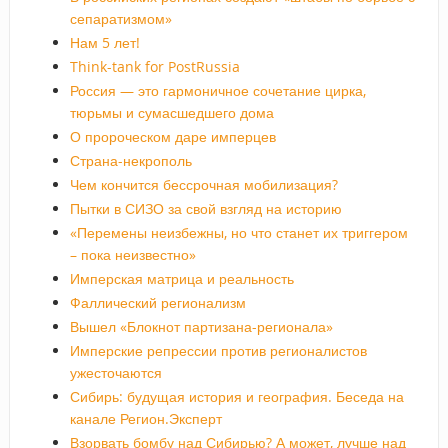
сепаратизмом»
Нам 5 лет!
Think-tank for PostRussia
Россия — это гармоничное сочетание цирка,
тюрьмы и сумасшедшего дома
О пророческом даре имперцев
Страна-некрополь
Чем кончится бессрочная мобилизация?
Пытки в СИЗО за свой взгляд на историю
«Перемены неизбежны, но что станет их триггером
– пока неизвестно»
Имперская матрица и реальность
Фаллический регионализм
Вышел «Блокнот партизана-регионала»
Имперские репрессии против регионалистов
ужесточаются
Сибирь: будущая история и география. Беседа на
канале Регион.Эксперт
Взорвать бомбу над Сибирью? А может, лучше над