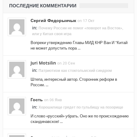
ПОСЛЕДНИЕ КОММЕНТАРИИ
Сергий Федорынчык
on 17 Окт
in:
Почему России не помог «поворот на Восток»,
или у Китая своя игра
Вопреки утверждению Главы МИД КНР Ван И "Китай
не может допустить пора ...
Juri Motsilin
on 20 Сен
in:
Патриотизм как стокгольмский синдром
Штепа, интересный автор. Сторонник реформ в
России. ...
Гость
on 06 Янв
in:
Хорошилище грядет по гульбищу на позорище
И слово «русский» убрать. Оно же по происхождению
скандинавское! ...