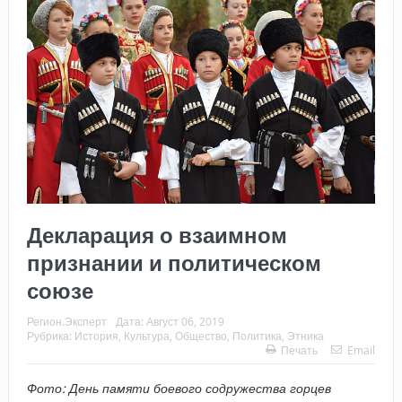
Декларация о взаимном
признании и политическом
союзе
Регион.Эксперт
Дата:
Август 06, 2019
Рубрика:
История
,
Культура
,
Общество
,
Политика
,
Этника
Печать
Email
Фото: День памяти боевого содружества горцев