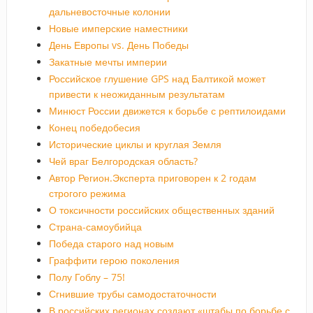
дальневосточные колонии
Новые имперские наместники
День Европы vs. День Победы
Закатные мечты империи
Российское глушение GPS над Балтикой может
привести к неожиданным результатам
Минюст России движется к борьбе с рептилоидами
Конец победобесия
Исторические циклы и круглая Земля
Чей враг Белгородская область?
Автор Регион.Эксперта приговорен к 2 годам
строгого режима
О токсичности российских общественных зданий
Страна-самоубийца
Победа старого над новым
Граффити герою поколения
Полу Гоблу – 75!
Сгнившие трубы самодостаточности
В российских регионах создают «штабы по борьбе с