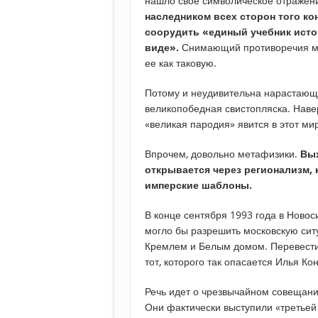
нашло свое символическое отражени
наследником всех сторон того ко
соорудить «единый учебник ист
виде».
Снимающий противоречия ме
ее как таковую.
Потому и неудивительна нарастающ
великопобедная свистопляска. Навер
«великая пародия» явится в этот м
Впрочем, довольно метафизики.
Вых
открывается через регионализм,
имперские шаблоны.
В конце сентября 1993 года в Новос
могло бы разрешить московскую сит
Кремлем и Белым домом. Перевести
тот, которого так опасается Илья Ко
Речь идет о чрезвычайном совещани
Они фактически выступили «третьей 