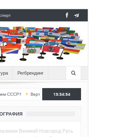
сперт
тура
Регбрендинг
?
Вертикаль под давлением
13:34:55
Тоннель в пустоте, как Ёжик в ту
ЕОГРАФИЯ
талония
Великий Новгород
Русь