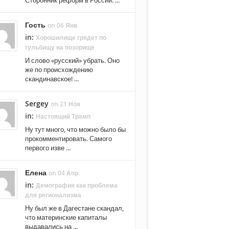
Гость
on 06 Янв
in:
Хорошилище грядет по
гульбищу на позорище
И слово «русский» убрать. Оно
же по происхождению
скандинавское! ...
Sergey
on 21 Ноя
in:
Настоящий Трамп
Ну тут много, что можно было бы
прокомментировать. Самого
первого изве ...
Елена
on 04 Апр
in:
Демография как проблема
для регионализма
Ну был же в Дагестане скандал,
что материнские капиталы
выдавались на ...