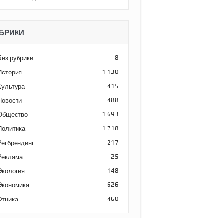
БРИКИ
Без рубрики
8
История
1 130
Культура
415
Новости
488
Общество
1 693
Политика
1 718
Регбрендинг
217
Реклама
25
Экология
148
Экономика
626
Этника
460