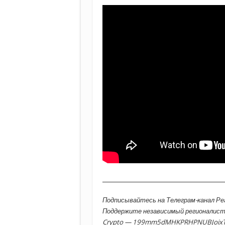
________________________________________
Подписывайтесь на Телеграм-канал Р
Поддержите независимый регионалис
Crypto — 199mm5dMHKPRHPNUBJoix