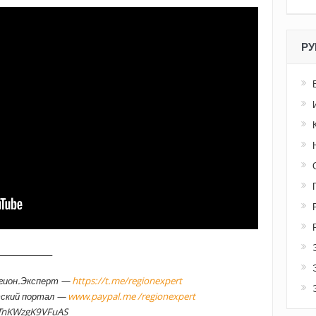
РУ
_____________
егион.Эксперт —
https://t.me/regionexpert
тский портал —
www.paypal.me /regionexpert
TnKWzgK9VFuAS