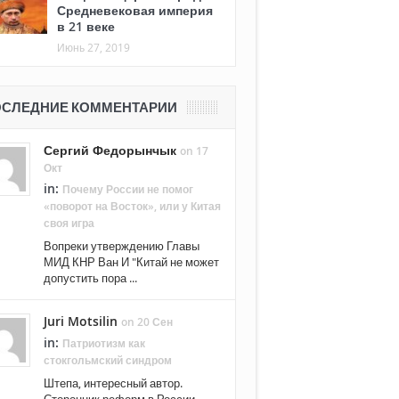
Средневековая империя
в 21 веке
Июнь 27, 2019
СЛЕДНИЕ КОММЕНТАРИИ
Сергий Федорынчык
on 17
Окт
in:
Почему России не помог
«поворот на Восток», или у Китая
своя игра
Вопреки утверждению Главы
МИД КНР Ван И "Китай не может
допустить пора ...
Juri Motsilin
on 20 Сен
in:
Патриотизм как
стокгольмский синдром
Штепа, интересный автор.
Сторонник реформ в России. ...