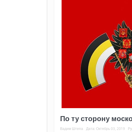
По ту сторону моск
Вадим Штепа
Дата:
Октябрь 03, 2019
Ру