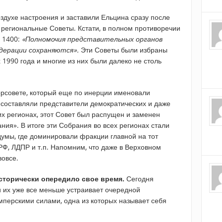
здухе настроения и заставили Ельцина сразу после
 региональные Советы. Кстати, в полном противоречии
№ 1400:
«Полномочия представительных органов
дерации сохраняются».
Эти Советы были избраны
1990 года и многие из них были далеко не столь
орсовете, который еще по инерции именовали
составляли представители демократических и даже
гих регионах, этот Совет был распущен и заменен
ия». В итоге эти Собрания во всех регионах стали
умы, где доминировали фракции главной на тот
РФ, ЛДПР и т.п. Напомним, что даже в Верховном
вовсе.
сторически опередило свое время.
Сегодня
и их уже все меньше устраивает очередной
перскими силами, одна из которых называет себя