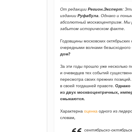
От редакции
Регион.Эксперт
: Эт
издании
Руфабула
. Однако и поны
абсолютный москвоцентризм. Мы 
забытом историческом факте.
Годовщины московских октябрьских 
очередными волнами безысходного
дом?
За эти годы прошло уже несколько п
и очевидцев тех событий существен
пересмотра своих прежних позиций.
в своей тогдашней правоте.
Однако 
из двух москвоцентричных, импер
смыкаются.
Характерна
оценка
одного из лидеро
словам,
сентябрьско-октябрьск