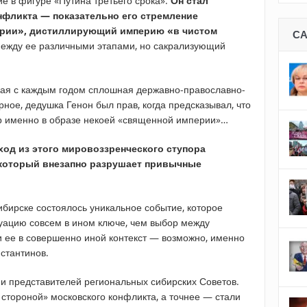
е в фигуре «Путина третьего срока».
Он стал
нфликта — показательно его стремление
ории», дистиллирующий империю «в чистом
С
жду ее различными этапами, но сакрализующий
ая с каждым годом сплошная державно-православно-
ное, дедушка Генон был прав, когда предсказывал, что
ир именно в образе некоей «священной империи»…
од из этого мировоззренческого ступора
 который внезапно разрушает привычные
ибирске состоялось уникальное событие, которое
уацию совсем в ином ключе, чем выбор между
 ее в совершенно иной контекст — возможно, именно
нстантинов.
и представителей региональных сибирских Советов.
стороной» московского конфликта, а точнее — стали