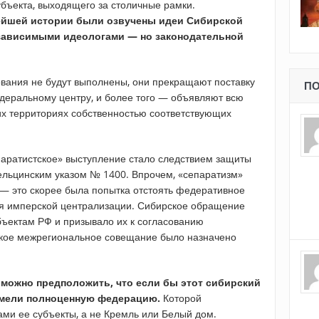
убъекта, выходящего за столичные рамки.
йшей истории были озвучены идеи Сибирской
езависимыми идеологами — но законодательной
ования не будут выполнены, они прекращают поставку
ПО
едеральному центру, и более того — объявляют всю
х территориях собственностью соответствующих
епаратистское» выступление стало следствием защиты
ельцинским указом № 1400. Впрочем, «сепаратизм»
и — это скорее была попытка отстоять федеративное
ся имперской централизации. Сибирское обращение
бъектам РФ и призывало их к согласованию
кое межрегиональное совещание было назначено
 можно предположить, что если бы этот сибирский
имели полноценную федерацию.
Которой
ами ее субъекты, а не Кремль или Белый дом.