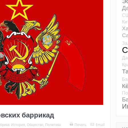
Э
Д
С
Ки
Ха
Са
За
С
Да
Кр
Т
Ба
К
По
Б
И
овских баррикад
брика:
История
,
Общество
,
Политика
Печать
Email