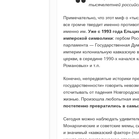
тысячелетней российс
Примечательно, что этот миф о «тыс
все громче твердит именно противо
именно им.
Уже с 1993 года Ельц
имперской символики
: гербом Рос
парламента — Государственная Дум
империи колониальную кавказскую в
церкви, в середине 1990-х начался
Романовых» и т.п.
Конечно, непредвзятые историки пр
государственности» говорить невоз
отсчитывать от падения Новгородск
жизнью. Произошла любопытная и
постепенно превратились в самы
Сегодня можно наблюдать удивитель
Монархические и советские мемы, с
и значимый «кавказский фактор» (то