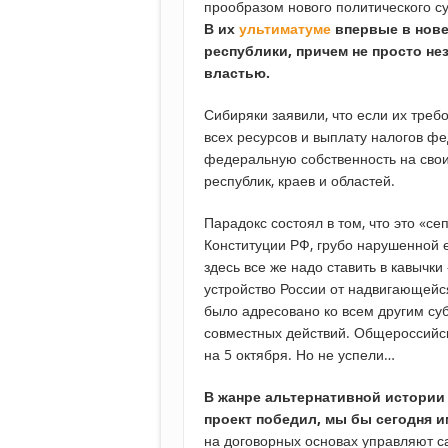
прообразом нового политического с
В их
ультиматуме
впервые в нове
республики, причем не просто н
властью.
Сибиряки заявили, что если их треб
всех ресурсов и выплату налогов ф
федеральную собственность на свои
республик, краев и областей.
Парадокс состоял в том, что это «с
Конституции РФ, грубо нарушенной 
здесь все же надо ставить в кавычк
устройство России от надвигающей
было адресовано ко всем другим су
совместных действий. Общероссийс
на 5 октября. Но не успели…
В жанре альтернативной истории
проект победил, мы бы сегодня 
на договорных основах управляют с