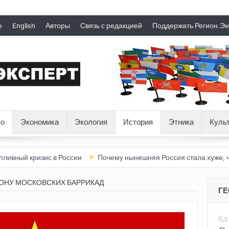
е
English
Авторы
Связь с редакцией
Поддержать Регион.Эк
о
Экономика
Экология
История
Этника
Куль
изис в России
Почему нынешняя Россия стала хуже, чем СССР
РОНУ МОСКОВСКИХ БАРРИКАД
Г
Ка