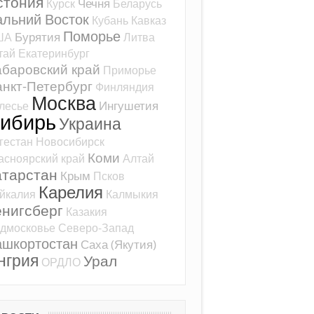
стония
Чечня
Курск
Беларусь
альний Восток
Кубань
Кавказ
Поморье
Бурятия
ША
Литва
тай
Екатеринбург
баровский край
Приморье
нкт-Петербург
Финляндия
Москва
Ингушетия
лесье
ибирь
Украина
гестан
Новосибирск
Коми
асноярский край
Алтай
атарстан
Крым
Псков
Карелия
йкалия
Калмыкия
ёнигсберг
Казакия
дмосковье
Северо-Запад
ашкортостан
Саха (Якутия)
нгрия
Урал
ОРДЛО