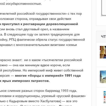
кой государственностью.
ячелетней российской государственности» с тех пор
положная сторона, оправдывая свои действия
ин приступил к реставрации дореволюционной
сии вновь стал двуглавый орел, а названием
а. В следующем году он затеял традиционную для
ЧТ
ойну, РПЦ фактически обрела статус государственной
 карнавал с многозначительными визитами «семьи
екрасно знают: ни о каком «тысячелетии российской
можно — она как минимум вдвое короче, если
ой республики. Но имперский миф живет собственной
нверсия —
многие «борцы с империей» 1991 года
х ярых имперских патриотов.
ное слияние разных сторон баррикад 1993 года.
иловики и коррупционеры, угрюмый «русский фашизм»
лько с Кадыровым вместо Хасбулатова) — все это