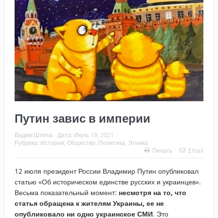
Путин завис в империи
Вадим Штепа
Дата:
Июль 19, 2021
Рубрика:
История
,
Общество
,
Политика
,
Этника
Печать
Email
12 июля президент России Владимир Путин опубликовал
статью «Об историческом единстве русских и украинцев».
Весьма показательный момент:
несмотря на то, что
статья обращена к жителям Украины, ее не
опубликовало ни одно украинское СМИ
. Это