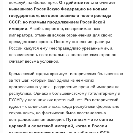
пожалуй, наиболее ярко.
Он действительно считает
нынешнюю Российскую Федерацию не новым
государством, которое возникло после распада
СССР, но прямым продолжением Российской
империи
. А себя, вероятно, воспринимает как
императора, отменив всякие ограничения для своих
президентских сроков. Поэтому нынешние границы
России кажутся ему «несправедливо урезанными», а
независимость всех остальных постсоветских стран он
считает весьма условной.
Кремлевский «царь» критикует исторических большевиков
за тот шаг, который был одним из немногих
прогрессивных у них – разделение прежней империи на
республики. Однако к большевистскому тоталитаризму и
ГУЛАГу у него никаких претензий нет. Его исторический
идеал – сталинская эпоха, когда республики формально
сохранялись, но фактически была восстановлена
централизованная империя.
Путинизм – это синтез
царской и советской империй, когда в России
ставятся памятники царям, но в кабинетах ФСБ