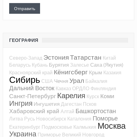
ГЕОГРАФИЯ
Эстония
Татарстан
Северо-Запад
Китай
Бурятия
Саха (Якутия)
Беларусь
Кубань
Залесье
Кёнигсберг
Крым
Красноярский край
Казакия
Сибирь
Урал
Чечня
США
Байкалия
Дальний Восток
Кавказ
ОРДЛО
Финляндия
Карелия
Санкт-Петербург
Коми
Курск
Ингрия
Ингушетия
Дагестан
Псков
Башкортостан
Хабаровский край
Алтай
Поморье
Литва
Русь
Новосибирск
Каталония
Москва
Екатеринбург
Подмосковье
Калмыкия
Украина
Приморье
Великий Новгород