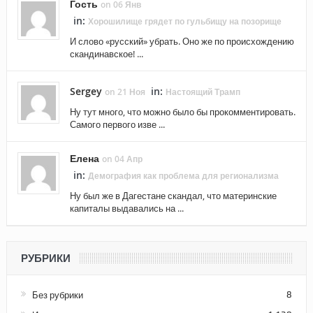
Гость
on 06 Янв
in:
Хорошилище грядет по гульбищу на позорище
И слово «русский» убрать. Оно же по происхождению
скандинавское! ...
Sergey
in:
on 21 Ноя
Настоящий Трамп
Ну тут много, что можно было бы прокомментировать.
Самого первого изве ...
Елена
on 04 Апр
in:
Демография как проблема для регионализма
Ну был же в Дагестане скандал, что материнские
капиталы выдавались на ...
РУБРИКИ
Без рубрики
8