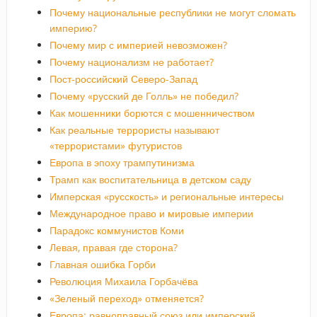
Почему национальные республики не могут сломать
империю?
Почему мир с империей невозможен?
Почему национализм не работает?
Пост-российский Северо-Запад
Почему «русский де Голль» не победил?
Как мошенники борются с мошенничеством
Как реальные террористы называют
«террористами» футуристов
Европа в эпоху трампутинизма
Трамп как воспитательница в детском саду
Имперская «русскость» и региональные интересы
Международное право и мировые империи
Парадокс коммунистов Коми
Левая, правая где сторона?
Главная ошибка Горби
Революция Михаила Горбачёва
«Зеленый переход» отменяется?
Европа: равноправный союз или имперский