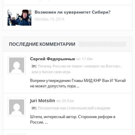
Возможен ли суверенитет Сибири?
Октябрь 19, 2019
ПОСЛЕДНИЕ КОММЕНТАРИИ
Сергий Федорынчык
on 17 Окт
in:
Почему России не помог «поворот на Восток»,
или у Китая своя игра
Вопреки утверждению Главы МИД КНР Ван И "Китай
не может допустить пора ...
Juri Motsilin
on 20 Сен
in:
Патриотизм как стокгольмский синдром
Штепа, интересный автор. Сторонник реформ в
России. ...