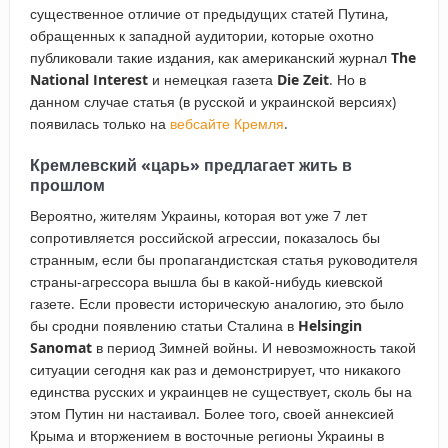
существенное отличие от предыдущих статей Путина,
обращенных к западной аудитории, которые охотно
публиковали такие издания, как американский журнал
The
National
Interest
и немецкая газета
Die
Zeit
. Но в
данном случае статья (в русской и украинской версиях)
появилась только на
вебсайте Кремля
.
Кремлевский «царь» предлагает жить в
прошлом
Вероятно, жителям Украины, которая вот уже 7 лет
сопротивляется российской агрессии, показалось бы
странным, если бы пропагандистская статья руководителя
страны-агрессора вышла бы в какой-нибудь киевской
газете. Если провести историческую аналогию, это было
бы сродни появлению статьи Сталина в
Helsingin
Sanomat
в период Зимней войны. И невозможность такой
ситуации сегодня как раз и демонстрирует, что никакого
единства русских и украинцев не существует, сколь бы на
этом Путин ни настаивал. Более того, своей аннексией
Крыма и вторжением в восточные регионы Украины в