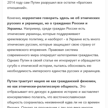
2014 году сам Путин разрушил все остатки «братских
отношений».
Конечно,
корректнее говорить здесь не об этнических
русских и украинцах, но о гражданах России и
Украины
. Например, среди граждан России есть
этнические украинцы, которые поддерживают
кремлевскую политику, и наоборот – в Украине есть много
этнических русских, которые защищают свою страну от
кремлевского вторжения. Правовая система
современного мира оперирует категориями гражданства.
Однако Путин в своей статье ее игнорирует и обращается
сугубо к этнической истории, пытаясь обосновать ею
необходимость имперского единства русских и украинцев.
Путин трактует нацию не как гражданский феномен,
но как этнически-религиозную общность
. Это
отбрасывает его дискурс в давнюю историю и заставляет
консервативно полагать, что восточнославянская
общность сохранилась неизменной едва ли не со времен
Рюрика. Однако за прошедшие с тех пор века многое