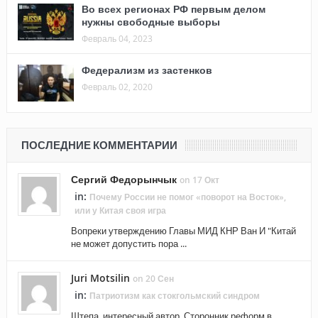
Во всех регионах РФ первым делом
нужны свободные выборы
Февраль 04, 2023
Федерализм из застенков
Февраль 02, 2020
ПОСЛЕДНИЕ КОММЕНТАРИИ
Сергий Федорынчык
on 17 Окт
in:
Почему России не помог «поворот на Восток»,
или у Китая своя игра
Вопреки утверждению Главы МИД КНР Ван И "Китай
не может допустить пора ...
Juri Motsilin
on 20 Сен
in:
Патриотизм как стокгольмский синдром
Штепа, интересный автор. Сторонник реформ в