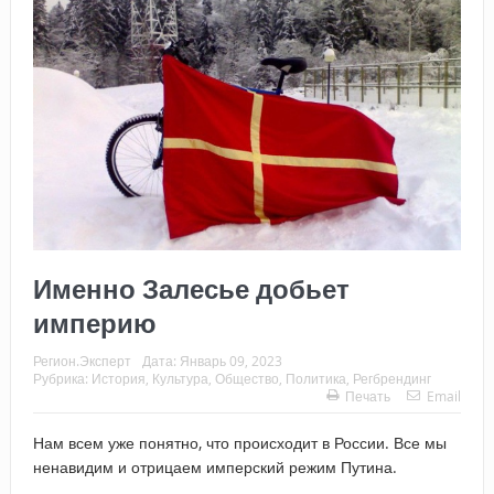
Именно Залесье добьет
империю
Регион.Эксперт
Дата:
Январь 09, 2023
Рубрика:
История
,
Культура
,
Общество
,
Политика
,
Регбрендинг
Печать
Email
Нам всем уже понятно, что происходит в России. Все мы
ненавидим и отрицаем имперский режим Путина.