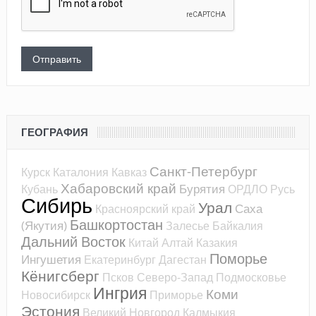
ГЕОГРАФИЯ
Санкт-Петербург
Курск
Каталония
Кавказ
Хабаровский край
Бурятия
Кубань
ОРДЛО
Русь
Сибирь
Урал
Саха
Красноярский край
Башкортостан
(Якутия)
Залесье
Байкалия
Дальний Восток
Китай
Алтай
Казакия
Поморье
Ингушетия
Екатеринбург
Дагестан
Кёнигсберг
Псков
Северо-Запад
Подмосковье
Ингрия
Коми
Новосибирск
Приморье
Эстония
Великий Новгород
Калмыкия