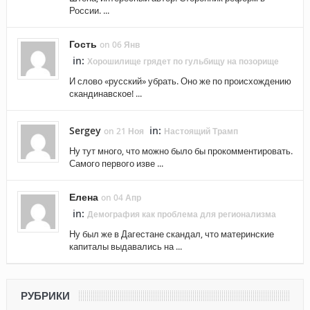
России. ...
Гость
on 06 Янв
in:
Хорошилище грядет по гульбищу на позорище
И слово «русский» убрать. Оно же по происхождению
скандинавское! ...
Sergey
in:
on 21 Ноя
Настоящий Трамп
Ну тут много, что можно было бы прокомментировать.
Самого первого изве ...
Елена
on 04 Апр
in:
Демография как проблема для регионализма
Ну был же в Дагестане скандал, что материнские
капиталы выдавались на ...
РУБРИКИ