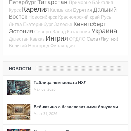
Татарстан
Петербург
Приморье
Байкалия
Карелия
Дальний
Бурятия
Курск
Калмыкия
Восток
Новосибирск
Красноярский край
Русь
Кёнигсберг
Литва
Екатеринбург
Залесье
Украина
Эстония
Северо-Запад
Каталония
Ингрия
Саха (Якутия)
Дагестан
Кавказ
ОРДЛО
Великий Новгород
Финляндия
НОВОСТИ
Таблица чемпионата НХЛ
Май 08, 2026
Веб-казино с бездепозитными бонусами
Март 31, 2026