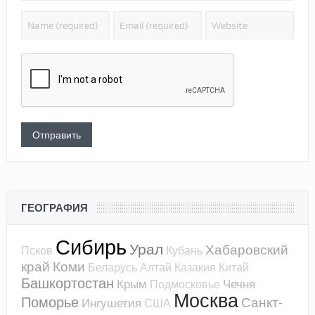
ГЕОГРАФИЯ
Сибирь
Урал
Хабаровский
Псков
Кубань
край
Коми
Беларусь
Алтай
Казакия
Китай
Башкортостан
Крым
Чечня
Подмосковье
Москва
Поморье
Санкт-
Ингушетия
США