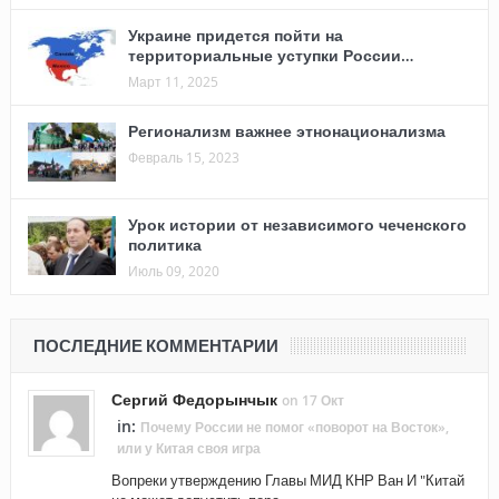
Украине придется пойти на
территориальные уступки России…
Март 11, 2025
Регионализм важнее этнонационализма
Февраль 15, 2023
Урок истории от независимого чеченского
политика
Июль 09, 2020
ПОСЛЕДНИЕ КОММЕНТАРИИ
Сергий Федорынчык
on 17 Окт
in:
Почему России не помог «поворот на Восток»,
или у Китая своя игра
Вопреки утверждению Главы МИД КНР Ван И "Китай