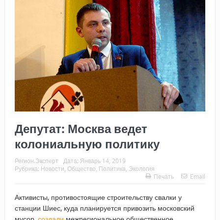
Депутат: Москва ведет
колониальную политику
Регион.Эксперт
Дата:
Январь 14, 2019
Рубрика:
Новости
,
Общество
,
Политика
,
Экология
Печать
Email
Активисты, противостоящие строительству свалки у
станции Шиес, куда планируется привозить московский
мусор,
создали
межрегиональное общественное