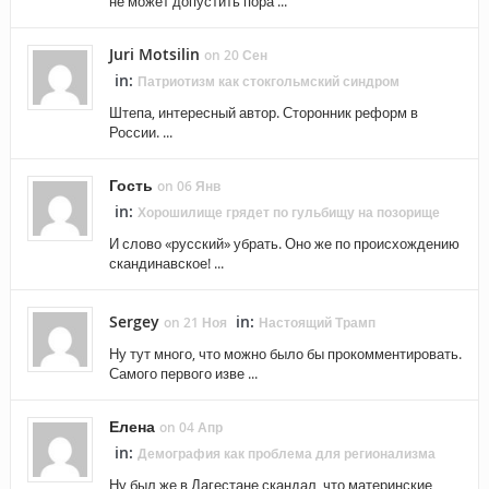
не может допустить пора ...
Juri Motsilin
on 20 Сен
in:
Патриотизм как стокгольмский синдром
Штепа, интересный автор. Сторонник реформ в
России. ...
Гость
on 06 Янв
in:
Хорошилище грядет по гульбищу на позорище
И слово «русский» убрать. Оно же по происхождению
скандинавское! ...
Sergey
in:
on 21 Ноя
Настоящий Трамп
Ну тут много, что можно было бы прокомментировать.
Самого первого изве ...
Елена
on 04 Апр
in:
Демография как проблема для регионализма
Ну был же в Дагестане скандал, что материнские