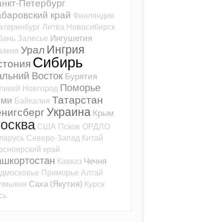
нкт-Петербург
баровский край
Финляндия
атеринбург
Литва
Новосибирск
Ингушетия
бань
Залесье
Ингрия
Урал
закия
Сибирь
стония
альний Восток
Бурятия
Поморье
ликий Новгород
Татарстан
оми
Байкалия
Украина
ёнигсберг
Крым
осква
США
Псков
ОРДЛО
ларусь
Северо-Запад
Китай
асноярский край
ашкортостан
Чечня
Кавказ
дмосковье
Приморье
Алтай
Саха (Якутия)
лмыкия
Курск
сь