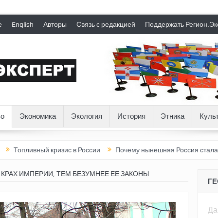
е
English
Авторы
Связь с редакцией
Поддержать Регион.Эк
о
Экономика
Экология
История
Этника
Куль
ризис в России
Почему нынешняя Россия стала хуже, чем СССР
 КРАХ ИМПЕРИИ, ТЕМ БЕЗУМНЕЕ ЕЕ ЗАКОНЫ
Г
Да