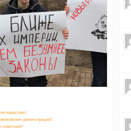
тов нарастают
рвомайские демонстрации?
 советской?