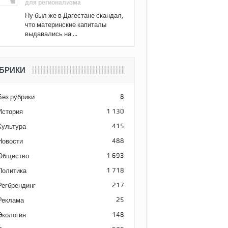
для регионализма
Ну был же в Дагестане скандал,
что материнские капиталы
выдавались на ...
БРИКИ
Без рубрики
8
История
1 130
Культура
415
Новости
488
Общество
1 693
Политика
1 718
Регбрендинг
217
Реклама
25
Экология
148