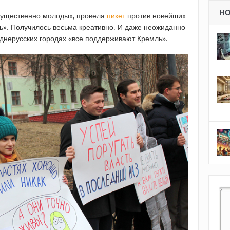
Н
имущественно молодых, провела
пикет
против новейших
ть». Получилось весьма креативно. И даже неожиданно
реднерусских городах «все поддерживают Кремль».