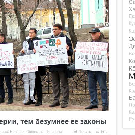
Са
Ха
Ек
Ку
Ка
Э
Д
Ве
К
К
М
Бе
Кр
Б
По
Ка
Ру
ерии, тем безумнее ее законы
рика:
Новости
,
Общество
,
Политика
Печать
Email