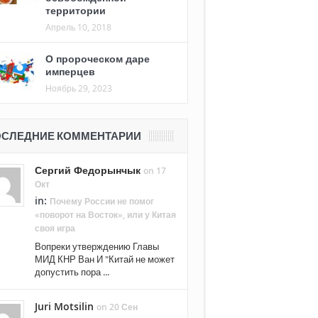
территории
Апрель 10, 2018
О пророческом даре
имперцев
Ноябрь 29, 2023
СЛЕДНИЕ КОММЕНТАРИИ
Сергий Федорынчык
on 17
Окт
in:
Почему России не помог
«поворот на Восток», или у Китая
своя игра
Вопреки утверждению Главы
МИД КНР Ван И "Китай не может
допустить пора ...
Juri Motsilin
on 20 Сен