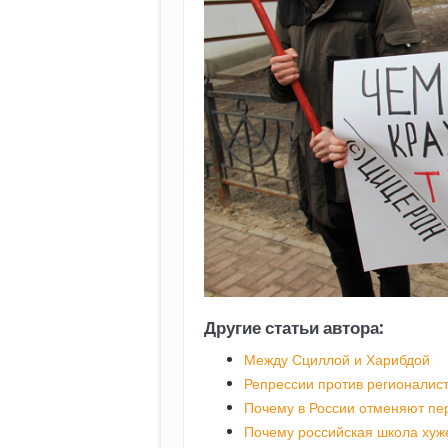
Другие статьи автора:
Между Сциллой и Харибдой
Репрессии против регионалис
Почему в России отменяют пе
Почему российская школа хуже