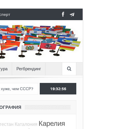
сперт
тура
Регбрендинг
?
Вертикаль под давлением
19:32:57
Тоннель в пустоте, как Ёжик в т
ЕОГРАФИЯ
Карелия
гестан
Каталония