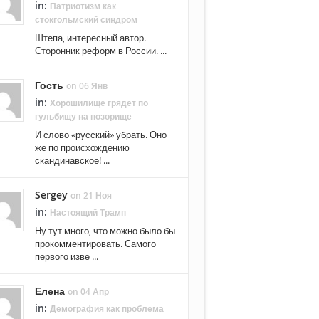
in:
Патриотизм как
стокгольмский синдром
Штепа, интересный автор.
Сторонник реформ в России. ...
Гость
on 06 Янв
in:
Хорошилище грядет по
гульбищу на позорище
И слово «русский» убрать. Оно
же по происхождению
скандинавское! ...
Sergey
on 21 Ноя
in:
Настоящий Трамп
Ну тут много, что можно было бы
прокомментировать. Самого
первого изве ...
Елена
on 04 Апр
in:
Демография как проблема