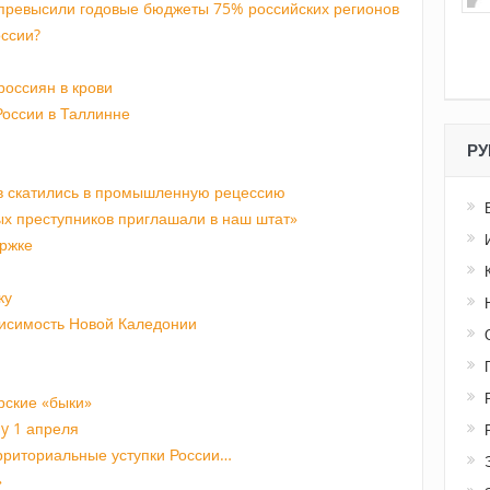
превысили годовые бюджеты 75% российских регионов
оссии?
россиян в крови
России в Таллинне
РУ
в скатились в промышленную рецессию
ых преступников приглашали в наш штат»
ержке
ку
исимость Новой Каледонии
рские «быки»
ay 1 апреля
ерриториальные уступки России…
»