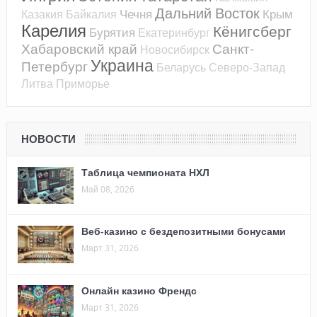
Дальний Восток
Чечня
Крым
Казакия
Байкалия
Карелия
Кёнигсберг
Бурятия
Екатеринбург
Хабаровский край
Санкт-
Новосибирск
Украина
Петербург
Беларусь
Северо-Запад
Литва
Приморье
НОВОСТИ
Таблица чемпионата НХЛ
Май 08, 2026
Веб-казино с бездепозитными бонусами
Март 31, 2026
Онлайн казино Френдс
Март 31, 2026