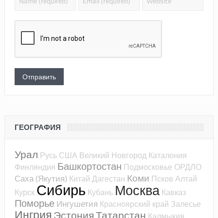
ГЕОГРАФИЯ
Урал
Русь
США
Великий Новгород
Каталония
Башкортостан
Финляндия
Подмосковье
ОРДЛО
Коми
Саха (Якутия)
Китай
Дагестан
Псков
Алтай
Сибирь
Москва
Курск
Кубань
Кавказ
Поморье
Ингушетия
Красноярский край
Залесье
Ингрия
Эстония
Татарстан
Калмыкия