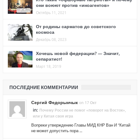
они воюют против «иноагентов»
Октябрь 11, 2021
От родины сарматов до советского
космоса
Декабрь 08, 2023
Хочешь новой федерации? — Значит,
сепаратист!
Март 18, 2019
ПОСЛЕДНИЕ КОММЕНТАРИИ
Сергий Федорынчык
on 17 Окт
in:
Почему России не помог «поворот на Восток»,
или у Китая своя игра
Вопреки утверждению Главы МИД КНР Ван И "Китай
не может допустить пора ...