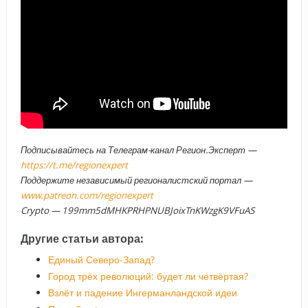
Подписывайтесь на Телеграм-канал Регион.Эксперт —
https://t.me/regionexpert
Поддержите независимый регионалистский портал —
www.patreon.com/regionexpert
Crypto — 199mm5dMHKPRHPNUBJoixTnKWzgK9VFuAS
Другие статьи автора:
Единый Северо-Запад?
Город трёх революций: будет ли четвёртая?
Взлёт и падение Ингерманландской идеи