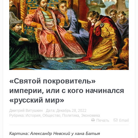
«Святой покровитель»
империи, или с кого начинался
«русский мир»
Дмитрий Витушкин
Дата:
Декабрь 28, 2022
Рубрика:
История
,
Общество
,
Политика
,
Экономика
Печать
Email
Картина: Александр Невский у хана Батыя