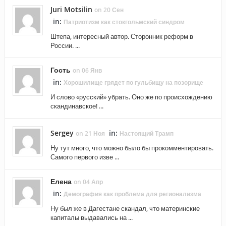
Juri Motsilin
on 20 Сен
in:
Патриотизм как стокгольмский синдром
Штепа, интересный автор. Сторонник реформ в
России. ...
Гость
on 06 Янв
in:
Хорошилище грядет по гульбищу на позорище
И слово «русский» убрать. Оно же по происхождению
скандинавское! ...
Sergey
in:
on 21 Ноя
Настоящий Трамп
Ну тут много, что можно было бы прокомментировать.
Самого первого изве ...
Елена
on 04 Апр
in:
Демография как проблема для регионализма
Ну был же в Дагестане скандал, что материнские
капиталы выдавались на ...