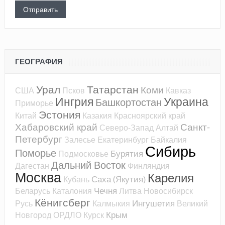
ГЕОГРАФИЯ
Урал
Татарстан
Коми
США
Псков
Кавказ
Ингрия
Украина
Башкортостан
Приморье
Эстония
Китай
Казакия
Красноярский край
Хабаровский край
Санкт-
Северо-Запад
Алтай
Петербург
Залесье
Екатеринбург
Байкалия
Сибирь
Поморье
Бурятия
Подмосковье
Дальний Восток
Дагестан
Финляндия
Москва
Карелия
Саха (Якутия)
Кубань
Чечня
Беларусь
Каталония
Литва
Новосибирск
Кёнигсберг
Ингушетия
Русь
Калмыкия
Великий
Крым
Новгород
ОРДЛО
Курск