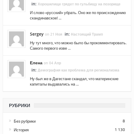
in:
Хорошилище грядет по гульбищу на позорище
И слово «русский» убрать. Оно же по происхождению
скандинавское! ...
Sergey
in:
on 21 Ноя
Настоящий Трамп
Ну тут много, что можно было бы прокомментировать.
Самого первого изве ...
Елена
on 04 Апр
in:
Демография как проблема для регионализма
Ну был же в Дагестане скандал, что материнские
капиталы выдавались на ...
РУБРИКИ
Без рубрики
8
История
1 130