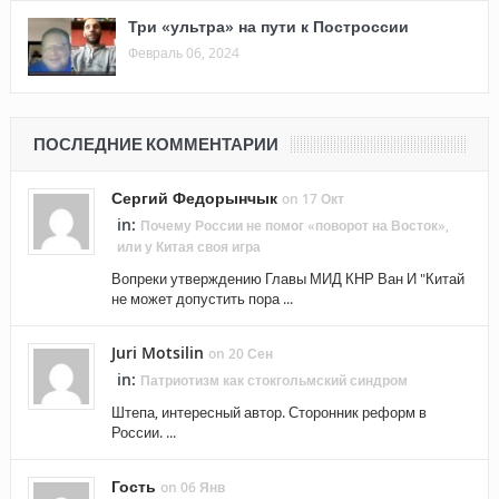
Три «ультра» на пути к Построссии
Февраль 06, 2024
ПОСЛЕДНИЕ КОММЕНТАРИИ
Сергий Федорынчык
on 17 Окт
in:
Почему России не помог «поворот на Восток»,
или у Китая своя игра
Вопреки утверждению Главы МИД КНР Ван И "Китай
не может допустить пора ...
Juri Motsilin
on 20 Сен
in:
Патриотизм как стокгольмский синдром
Штепа, интересный автор. Сторонник реформ в
России. ...
Гость
on 06 Янв