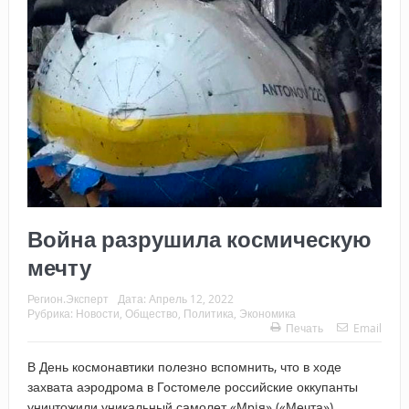
Война разрушила космическую
мечту
Регион.Эксперт
Дата:
Апрель 12, 2022
Рубрика:
Новости
,
Общество
,
Политика
,
Экономика
Печать
Email
В День космонавтики полезно вспомнить, что в ходе
захвата аэродрома в Гостомеле российские оккупанты
уничтожили уникальный самолет «Мрiя» («Мечта»),