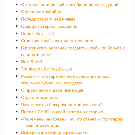
О токсичности российских общественных зданий
Страна-самоубийца
Победа старого над новым
Граффити герою поколения
Полу Гоблу – 75!
Сгнившие трубы самодостаточности
В российских регионах создают «штабы по борьбе с
сепаратизмом»
Нам 5 лет!
Think-tank for PostRussia
Россия — это гармоничное сочетание цирка,
тюрьмы и сумасшедшего дома
О пророческом даре имперцев
Страна-некрополь
Чем кончится бессрочная мобилизация?
Пытки в СИЗО за свой взгляд на историю
«Перемены неизбежны, но что станет их триггером
– пока неизвестно»
Имперская матрица и реальность