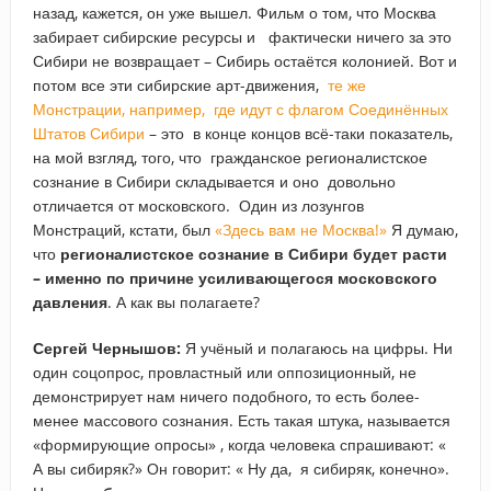
назад, кажется, он уже вышел. Фильм о том, что Москва
забирает сибирские ресурсы и фактически ничего за это
Сибири не возвращает – Сибирь остаётся колонией. Вот и
потом все эти сибирские арт-движения,
те же
Монстрации, например, где идут с флагом Соединённых
Штатов Сибири
– это в конце концов всё-таки показатель,
на мой взгляд, того, что гражданское регионалистское
сознание в Сибири складывается и оно довольно
отличается от московского. Один из лозунгов
Монстраций, кстати, был
«Здесь вам не Москва!»
Я думаю,
что
регионалистское сознание в Сибири будет расти
– именно по причине усиливающегося московского
давления
. А как вы полагаете?
Сергей Чернышов:
Я учёный и полагаюсь на цифры. Ни
один соцопрос, провластный или оппозиционный, не
демонстрирует нам ничего подобного, то есть более-
менее массового сознания. Есть такая штука, называется
«формирующие опросы» , когда человека спрашивают: «
А вы сибиряк?» Он говорит: « Ну да, я сибиряк, конечно».