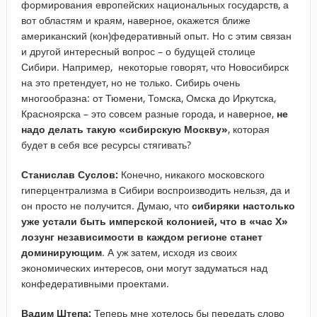
формирования европейских национальных государств, а
вот областям и краям, наверное, окажется ближе
американский (кон)федеративный опыт. Но с этим связан
и другой интересный вопрос – о будущей столице
Сибири. Например, некоторые говорят, что Новосибирск
на это претендует, но не только. Сибирь очень
многообразна: от Тюмени, Томска, Омска до Иркутска,
Красноярска – это совсем разные города, и наверное,
не
надо делать такую «сибирскую Москву»
, которая
будет в себя все ресурсы стягивать?
Станислав Суслов:
Конечно, никакого московского
гиперцентрализма в Сибири воспроизводить нельзя, да и
он просто не получится. Думаю, что
сибиряки настолько
уже устали быть имперской колонией, что в «час Х»
лозунг независимости в каждом регионе станет
доминирующим
. А уж затем, исходя из своих
экономических интересов, они могут задуматься над
конфедеративными проектами.
Вадим Штепа:
Теперь мне хотелось бы передать слово