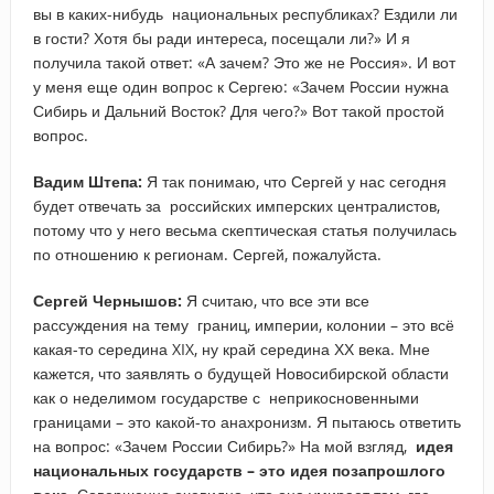
вы в каких-нибудь национальных республиках? Ездили ли
в гости? Хотя бы ради интереса, посещали ли?» И я
получила такой ответ: «А зачем? Это же не Россия». И вот
у меня еще один вопрос к Сергею: «Зачем России нужна
Сибирь и Дальний Восток? Для чего?» Вот такой простой
вопрос.
Вадим Штепа:
Я так понимаю, что Сергей у нас сегодня
будет отвечать за российских имперских централистов,
потому что у него весьма скептическая статья получилась
по отношению к регионам. Сергей, пожалуйста.
Сергей Чернышов:
Я считаю, что все эти все
рассуждения на тему границ, империи, колонии – это всё
какая-то середина XIX, ну край середина ХХ века. Мне
кажется, что заявлять о будущей Новосибирской области
как о неделимом государстве с неприкосновенными
границами – это какой-то анахронизм. Я пытаюсь ответить
на вопрос: «Зачем России Сибирь?» На мой взгляд,
идея
национальных государств – это идея позапрошлого