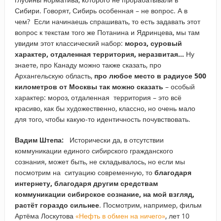
Сибири. Говорят, Сибирь особенная – не вопрос. А в
чем? Если начинаешь спрашивать, то есть задавать этот
вопрос к текстам того же Потанина и Ядринцева, мы там
увидим этот классический набор:
мороз, суровый
характер, отдаленная территория, неразвитая…
Ну
знаете, про Канаду можно также сказать, про
Архангельскую область,
про любое место в радиусе 500
километров от Москвы так можно сказать
– особый
характер: мороз, отдаленная территория – это всё
красиво, как бы художественно, классно, но очень мало
для того, чтобы какую-то идентичность почувствовать.
Вадим Штепа:
Исторически да, в отсутствии
коммуникации единого сибирского гражданского
сознания, может быть, не складывалось, но если мы
посмотрим на ситуацию современную, то
благодаря
интернету, благодаря другим средствам
коммуникации сибирское сознание, на мой взгляд,
растёт гораздо сильнее
. Посмотрим, например, фильм
Артёма Лоскутова
«Нефть в обмен на ничего»
, лет 10