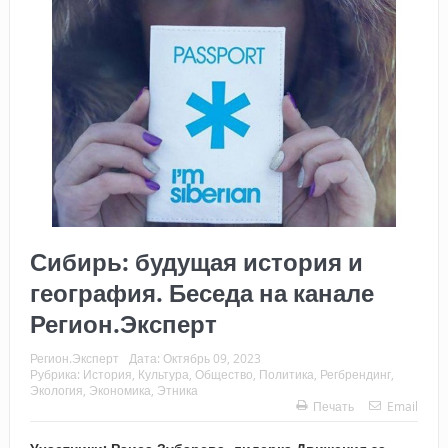
Сибирь: будущая история и
география. Беседа на канале
Регион.Эксперт
Регион.Эксперт
Дата:
Октябрь 09, 2023
Рубрика:
История
,
Культура
,
Общество
,
Политика
,
Регбрендинг
,
Экология
,
Экономика
,
Этника
Печать
Email