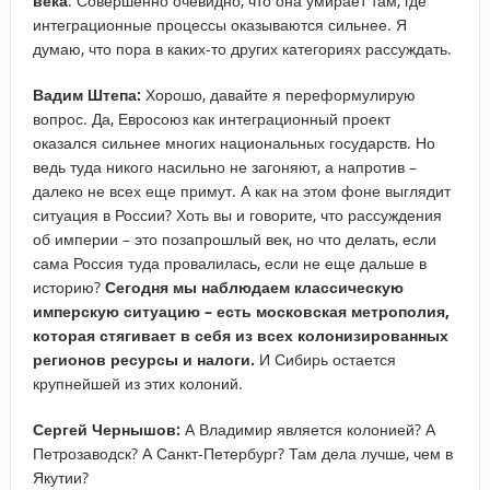
века
. Совершенно очевидно, что она умирает там, где
интеграционные процессы оказываются сильнее. Я
думаю, что пора в каких-то других категориях рассуждать.
Вадим Штепа:
Хорошо, давайте я переформулирую
вопрос. Да, Евросоюз как интеграционный проект
оказался сильнее многих национальных государств. Но
ведь туда никого насильно не загоняют, а напротив –
далеко не всех еще примут. А как на этом фоне выглядит
ситуация в России? Хоть вы и говорите, что рассуждения
об империи – это позапрошлый век, но что делать, если
сама Россия туда провалилась, если не еще дальше в
историю?
Сегодня мы наблюдаем классическую
имперскую ситуацию – есть московская метрополия,
которая стягивает в себя из всех колонизированных
регионов ресурсы и налоги.
И Сибирь остается
крупнейшей из этих колоний.
Сергей Чернышов:
А Владимир является колонией? А
Петрозаводск? А Санкт-Петербург? Там дела лучше, чем в
Якутии?