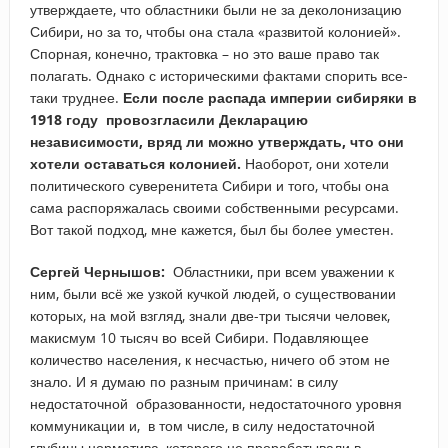
утверждаете, что областники были не за деколонизацию
Сибири, но за то, чтобы она стала «развитой колонией».
Спорная, конечно, трактовка – но это ваше право так
полагать. Однако с историческими фактами спорить все-
таки труднее.
Если после распада империи сибиряки в
1918 году провозгласили Декларацию
независимости, вряд ли можно утверждать, что они
хотели оставаться колонией.
Наоборот, они хотели
политического суверенитета Сибири и того, чтобы она
сама распоряжалась своими собственными ресурсами.
Вот такой подход, мне кажется, был бы более уместен.
Сергей Чернышов:
Областники, при всем уважении к
ним, были всё же узкой кучкой людей, о существовании
которых, на мой взгляд, знали две-три тысячи человек,
макисмум 10 тысяч во всей Сибири. Подавляющее
количество населения, к несчастью, ничего об этом не
знало. И я думаю по разным причинам: в силу
недостаточной образованности, недостаточного уровня
коммуникации и, в том числе, в силу недостаточной
глубины норматива, которого не прорабатывали в