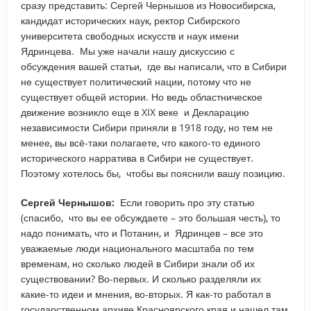
сразу представить: Сергей Чернышов из Новосибирска,
кандидат исторических наук, ректор Сибирского
университета свободных искусств и наук имени
Ядринцева. Мы уже начали нашу дискуссию с
обсуждения вашей статьи, где вы написали, что в Сибири
не существует политический нации, потому что не
существует общей истории. Но ведь областническое
движение возникло еще в XIX веке и Декларацию
независимости Сибири приняли в 1918 году, но тем не
менее, вы всё-таки полагаете, что какого-то единого
исторического нарратива в Сибири не существует.
Поэтому хотелось бы, чтобы вы пояснили вашу позицию.
Сергей Чернышов:
Если говорить про эту статью
(спасибо, что вы ее обсуждаете – это большая честь), то
надо понимать, что и Потанин, и Ядринцев – все это
уважаемые люди национального масштаба по тем
временам, но сколько людей в Сибири знали об их
существовании? Во-первых. И сколько разделяли их
какие-то идеи и мнения, во-вторых. Я как-то работал в
государственном архиве Красноярского края и нашел там