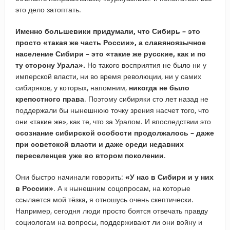
это дело затоптать.
Именно большевики придумали, что Сибирь – это
просто «такая же часть России», а славяноязычное
население Сибири – это «такие же русские, как и по
ту сторону Урала».
Но такого восприятия не было ни у
имперской власти, ни во время революции, ни у самих
сибиряков, у которых, напомним,
никогда не было
крепостного права
. Поэтому сибиряки сто лет назад не
поддержали бы нынешнюю точку зрения насчет того, что
они «такие же», как те, что за Уралом. И впоследствии это
осознание сибирской особости продолжалось – даже
при советской власти и даже среди недавних
переселенцев уже во втором поколении
.
Они быстро начинали говорить:
«У нас в Сибири и у них
в России»
. А к нынешним соцопросам, на которые
ссылается мой тёзка, я отношусь очень скептически.
Например, сегодня люди просто боятся отвечать правду
социологам на вопросы, поддерживают ли они войну и