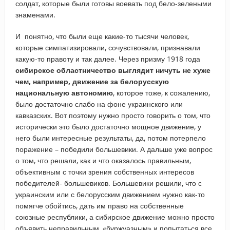
солдат, которые были готовы воевать под бело-зелеными
знаменами.
И понятно, что были еще какие-то тысячи человек,
которые симпатизировали, сочувствовали, признавали
какую-то правоту и так далее. Через призму 1918 года
сибирское областничество выглядит ничуть не хуже
чем, например, движение за белорусскую
национальную автономию
, которое тоже, к сожалению,
было достаточно слабо на фоне украинского или
кавказских. Вот поэтому нужно просто говорить о том, что
исторически это было достаточно мощное движение, у
него были интересные результаты, да, потом потерпело
поражение – победили большевики. А дальше уже вопрос
о том, что решали, как и что оказалось правильным,
объективным с точки зрения собственных интересов
победителей- большевиков. Большевики решили, что с
украинским или с белорусским движением нужно как-то
помягче обойтись, дать им право на собственные
союзные республики, а сибирское движение можно просто
объявить неправильным, «буржуазным» и попытаться все