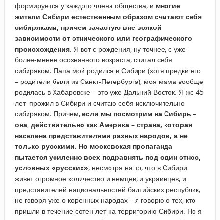
формируется у каждого члена общества, и
многие
жители Сибири естественным образом считают себя
сибиряками, причем зачастую вне всякой
зависимости от этнического или географического
происхождения
. Я вот с рождения, ну точнее, с уже
более-менее осознанного возраста, считал себя
сибиряком. Папа мой родился в Сибири (хотя предки его
– родители были из Санкт-Петербурга), моя мама вообще
родилась в Хабаровске – это уже Дальний Восток. Я же 45
лет прожил в Сибири и считаю себя исключительно
сибиряком. Причем,
если мы посмотрим на Сибирь –
она, действительно как Америка – страна, которая
населена представителями разных народов, а не
только русскими. Но московская пропаганда
пытается усиленно всех подравнять под один этнос,
условных «русских»
, несмотря на то, что в Сибири
живет огромное количество и немцев, и украинцев, и
представителей национальностей балтийских республик,
не говоря уже о коренных народах – я говорю о тех, кто
пришли в течение сотен лет на территорию Сибири. Но я