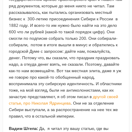
ряд документов, которые до меня никто не читал. Там
рассказывалось, как пытались организовать местный
бизнес к 300-летию присоединения Сибири к России в
1882 году. И всего-то им нужно было найти на это дело
600 что ли рублей (какой-то такой порядок цифр). Они
смогли по подписке собрать только 200. Они собирали-
собирали, потом в итоге вышли в минус и обратились к
городской Думе с запросом: дайте нам, пожалуйста,
денег. Потому что, вы сказали, что праздник праздновать
надо, а откуда денег взять, не сказали. Поэтому, давайте
как-то нам возмещайте. Вот так местная элита, даже я уж
не говорю про какой-то обобщенный народ,
воспринимала эту сибирскую идентичность. И областники
тоже, на мой взгляд, были не антиколонистами, как их
зачастую представляют, я об этом писал в
другой своей
статье, про Николая Ядринцева
. Они не за отделение
Сибири выступали, а за распространение на нее тех же
правил, что в остальной империи.
Вадим Штепа:
Да, я читал эту вашу статью, где вы