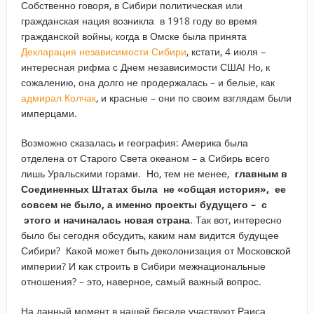
Собственно говоря, в Сибири политическая или
гражданская нация возникла в 1918 году во время
гражданской войны, когда в Омске была принята
Декларация независимости Сибири
, кстати, 4 июля –
интересная рифма с Днем независимости США! Но, к
сожалению, она долго не продержалась – и белые, как
адмирал Колчак
, и красные – они по своим взглядам были
имперцами.
Возможно сказалась и география: Америка была
отделена от Старого Света океаном – а Сибирь всего
лишь Уральскими горами. Но, тем не менее,
главным в
Соединенных Штатах была не «общая история», ее
совсем не было, а именно проекты будущего – с
этого и начиналась новая страна
. Так вот, интересно
было бы сегодня обсудить, каким нам видится будущее
Сибири? Какой может быть деколонизация от Московской
империи? И как строить в Сибири межнациональные
отношения? – это, наверное, самый важный вопрос.
На данный момент в нашей беседе участвуют Раиса