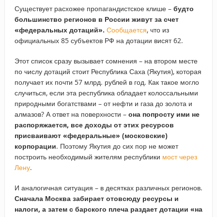
Существует расхожее пропагандистское клише –
будто
большинство регионов в России живут за счет
«федеральных дотаций».
Сообщается
, что из
официальных 85 субъектов РФ на дотации висят 62.
Этот список сразу вызывает сомнения – на втором месте
по числу дотаций стоит Республика Саха (Якутия), которая
получает их почти 57 млрд. рублей в год. Как такое могло
случиться, если эта республика обладает колоссальными
природными богатствами – от нефти и газа до золота и
алмазов? А ответ на поверхности –
она попросту ими не
распоряжается, все доходы от этих ресурсов
присваивают «федеральные» (московские)
корпорации
. Поэтому Якутия до сих пор не может
построить необходимый жителям республики
мост через
Лену
.
И аналогичная ситуация – в десятках различных регионов.
Сначала Москва забирает отовсюду ресурсы и
налоги, а затем с барского плеча раздает дотации «на