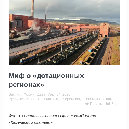
Миф о «дотационных
регионах»
Василий Фомин
Дата:
Март 31, 2023
Рубрика:
Общество
,
Политика
,
Регбрендинг
,
Экономика
,
Этника
Печать
Email
Фото: составы вывозят сырье с комбината
«Карельский окатыш»