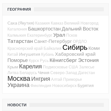
ГЕОГРАФИЯ
Саха (Якутия)
Казакия
Кавказ
Великий Новгород
Башкортостан
Дальний Восток
Каталония
Урал
Калмыкия
Екатеринбург
Псков
Татарстан
Санкт-Петербург
ОРДЛО
Сибирь
Коми
Красноярский край
Байкалия
Хабаровский край
Ингушетия
Китай
Кубань
Кёнигсберг
Эстония
Поморье
Курск
Русь
Карелия
Крым
Подмосковье
США
Залесье
Чечня
Литва
Беларусь
Северо-Запад
Дагестан
Москва
Ингрия
Алтай
Приморье
Украина
Бурятия
Финляндия
Новосибирск
НОВОСТИ