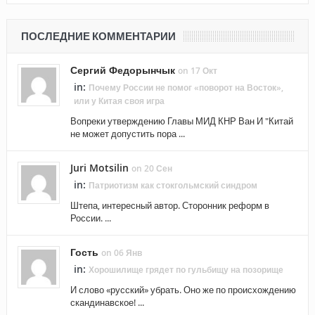
ПОСЛЕДНИЕ КОММЕНТАРИИ
Сергий Федорынчык
on 17 Окт
in:
Почему России не помог «поворот на Восток»,
или у Китая своя игра
Вопреки утверждению Главы МИД КНР Ван И "Китай
не может допустить пора ...
Juri Motsilin
on 20 Сен
in:
Патриотизм как стокгольмский синдром
Штепа, интересный автор. Сторонник реформ в
России. ...
Гость
on 06 Янв
in:
Хорошилище грядет по гульбищу на позорище
И слово «русский» убрать. Оно же по происхождению
скандинавское! ...