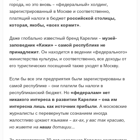
города, но это вновь – «федеральный» холдинг,
зарегистрированный в Москве и соответственно,
платящий налоги в бюджет
российской столицы,
которая, якобы, «всех кормит»
.
Даже глобально известный бренд Карелии –
музей-
заповедник «Кижи» – самой республике не
принадлежит
. Он находится в ведении «федерального»
министерства культуры, и соответственно, все доходы от
его туристических посещений также уходят в Москву.
Если бы все эти предприятия были зарегистрированы в
самой республике – они платили бы налоги в
республиканский бюджет. Но
«федералам» нет
никакого интереса в развитии Карелии – она им
интересна лишь как источник прибыли
. А московские
журналисты с перевернутым сознанием иногда
жалостливо цокают языками –
ах-ах, у вас так красиво,
но живете на
наши
дотации…
За постсоветские 30 лет население Карелии сократилось