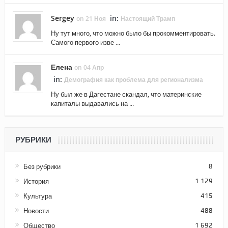
Sergey
in:
on 21 Ноя
Настоящий Трамп
Ну тут много, что можно было бы прокомментировать.
Самого первого изве ...
Елена
on 04 Апр
in:
Демография как проблема для регионализма
Ну был же в Дагестане скандал, что материнские
капиталы выдавались на ...
РУБРИКИ
Без рубрики
8
История
1 129
Культура
415
Новости
488
Общество
1 692