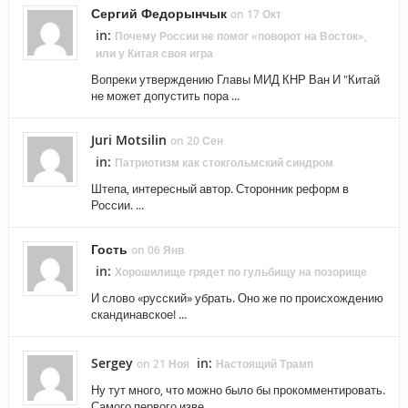
Сергий Федорынчык
on 17 Окт
in:
Почему России не помог «поворот на Восток»,
или у Китая своя игра
Вопреки утверждению Главы МИД КНР Ван И "Китай
не может допустить пора ...
Juri Motsilin
on 20 Сен
in:
Патриотизм как стокгольмский синдром
Штепа, интересный автор. Сторонник реформ в
России. ...
Гость
on 06 Янв
in:
Хорошилище грядет по гульбищу на позорище
И слово «русский» убрать. Оно же по происхождению
скандинавское! ...
Sergey
in:
on 21 Ноя
Настоящий Трамп
Ну тут много, что можно было бы прокомментировать.
Самого первого изве ...