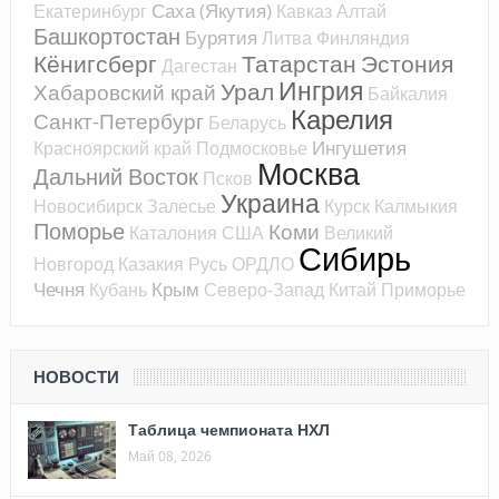
Саха (Якутия)
Екатеринбург
Кавказ
Алтай
Башкортостан
Бурятия
Литва
Финляндия
Кёнигсберг
Татарстан
Эстония
Дагестан
Ингрия
Урал
Хабаровский край
Байкалия
Карелия
Санкт-Петербург
Беларусь
Ингушетия
Красноярский край
Подмосковье
Москва
Дальний Восток
Псков
Украина
Новосибирск
Залесье
Курск
Калмыкия
Поморье
Коми
Каталония
США
Великий
Сибирь
Новгород
Казакия
Русь
ОРДЛО
Чечня
Крым
Кубань
Северо-Запад
Китай
Приморье
НОВОСТИ
Таблица чемпионата НХЛ
Май 08, 2026