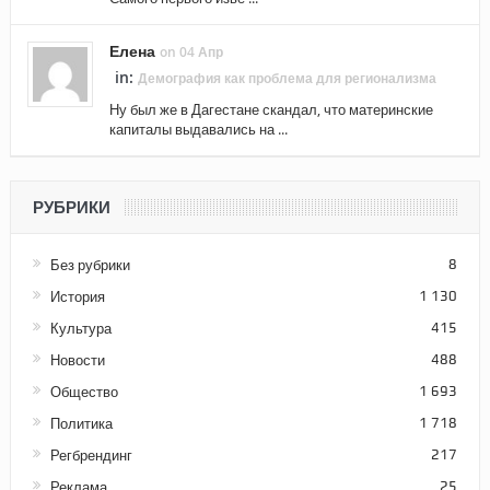
Елена
on 04 Апр
in:
Демография как проблема для регионализма
Ну был же в Дагестане скандал, что материнские
капиталы выдавались на ...
РУБРИКИ
Без рубрики
8
История
1 130
Культура
415
Новости
488
Общество
1 693
Политика
1 718
Регбрендинг
217
Реклама
25