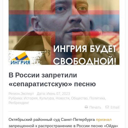
В России запретили
«сепаратистскую» песню
Регион.Эксперт
Дата:
Июнь 07, 2023
Рубрика:
История
,
Культура
,
Новости
,
Общество
,
Политика
,
Регбрендинг
Печать
Email
Октябрьский районный суд Санкт-Петербурга
признал
запрещенной к распространению в России песню «Ойда»