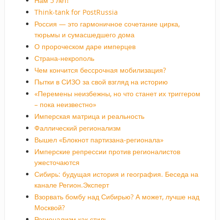
Нам 5 лет!
Think-tank for PostRussia
Россия — это гармоничное сочетание цирка,
тюрьмы и сумасшедшего дома
О пророческом даре имперцев
Страна-некрополь
Чем кончится бессрочная мобилизация?
Пытки в СИЗО за свой взгляд на историю
«Перемены неизбежны, но что станет их триггером
– пока неизвестно»
Имперская матрица и реальность
Фаллический регионализм
Вышел «Блокнот партизана-регионала»
Имперские репрессии против регионалистов
ужесточаются
Сибирь: будущая история и география. Беседа на
канале Регион.Эксперт
Взорвать бомбу над Сибирью? А может, лучше над
Москвой?
Регионализм как стиль