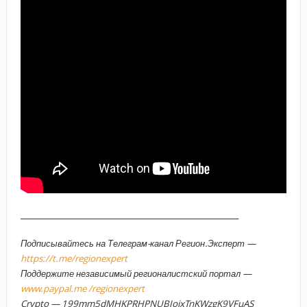
_____________________________________________________
Подписывайтесь на Телеграм-канал Регион.Эксперт —
https://t.me/regionexpert
Поддержите независимый регионалистский портал —
www.paypal.me /regionexpert
Crypto — 199mm5dMHKPRHPNUBJoixTnKWzgK9VFuAS