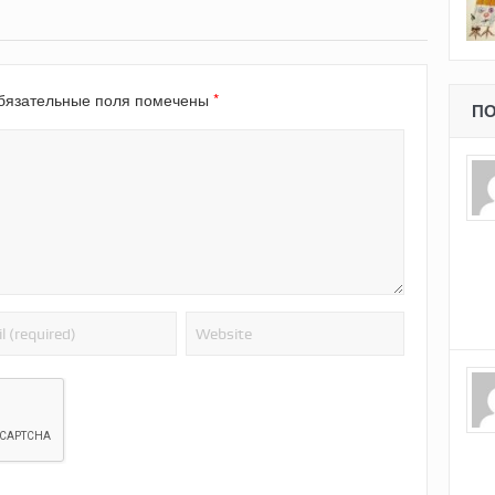
*
язательные поля помечены
ПО