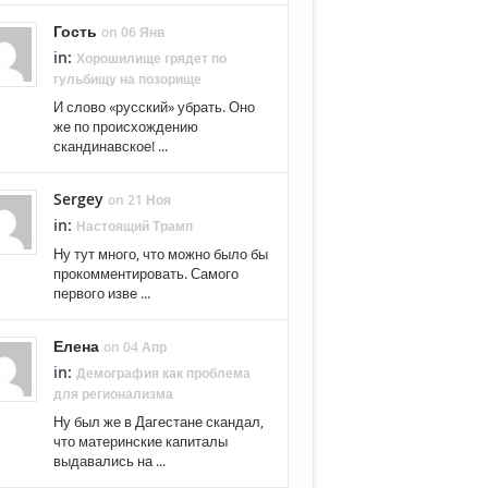
Гость
on 06 Янв
in:
Хорошилище грядет по
гульбищу на позорище
И слово «русский» убрать. Оно
же по происхождению
скандинавское! ...
Sergey
on 21 Ноя
in:
Настоящий Трамп
Ну тут много, что можно было бы
прокомментировать. Самого
первого изве ...
Елена
on 04 Апр
in:
Демография как проблема
для регионализма
Ну был же в Дагестане скандал,
что материнские капиталы
выдавались на ...