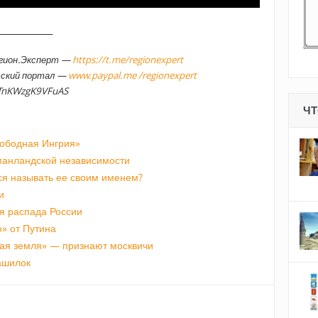
_____________
егион.Эксперт —
https://t.me/regionexpert
тский портал —
www.paypal.me /regionexpert
TnKWzgK9VFuAS
ЧТ
ободная Ингрия»
манландской независимости
ся называть ее своим именем?
и
я распада России
» от Путина
ая земля» — признают москвичи
ашилок