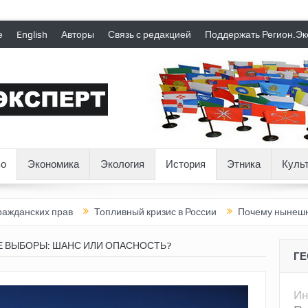
е
English
Авторы
Связь с редакцией
Поддержать Регион.Эк
о
Экономика
Экология
История
Этника
Куль
их прав
Топливный кризис в России
Почему нынешняя Росси
 ВЫБОРЫ: ШАНС ИЛИ ОПАСНОСТЬ?
Г
Ин