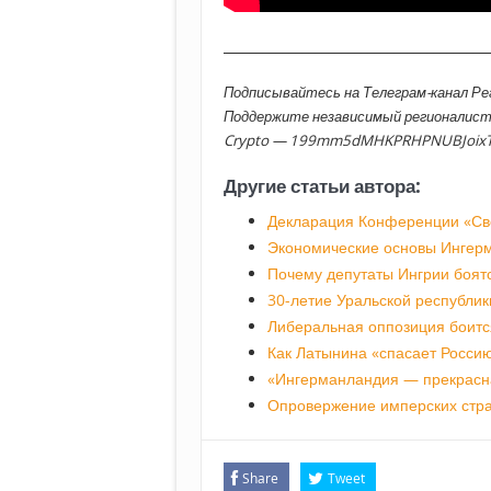
________________________________________
Подписывайтесь на Телеграм-канал Р
Поддержите независимый регионалис
Crypto — 199mm5dMHKPRHPNUBJoix
Другие статьи автора:
Декларация Конференции «Св
Экономические основы Ингер
Почему депутаты Ингрии боят
30-летие Уральской республик
Либеральная оппозиция боитс
Как Латынина «спасает Россию
«Ингерманландия — прекрасн
Опровержение имперских стр
Share
Tweet