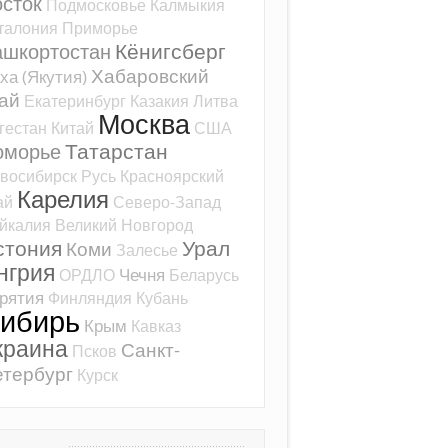
сток
Подмосковье
Калмыкия
талония
Приморье
Кёнигсберг
ашкортостан
Хабаровский
ха (Якутия)
ай
Екатеринбург
Казакия
Литва
Москва
гестан
Китай
США
Татарстан
оморье
восибирск
Русь
Красноярский
Карелия
ай
Северо-Запад
йкалия
Великий Новгород
стония
Урал
Коми
Залесье
нгрия
Чечня
ОРДЛО
Беларусь
рятия
Финляндия
Кубань
ибирь
Крым
Кавказ
краина
Санкт-
Псков
тербург
Курск