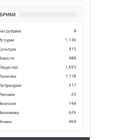
БРИКИ
Без рубрики
8
История
1 130
Культура
415
Новости
488
Общество
1 693
Политика
1 718
Регбрендинг
217
Реклама
25
Экология
148
Экономика
626
Этника
460