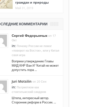
граждан и природы
Май 31, 2019
СЛЕДНИЕ КОММЕНТАРИИ
Сергий Федорынчык
on 17
Окт
in:
Почему России не помог
«поворот на Восток», или у Китая
своя игра
Вопреки утверждению Главы
МИД КНР Ван И "Китай не может
допустить пора ...
Juri Motsilin
on 20 Сен
in:
Патриотизм как
стокгольмский синдром
Штепа, интересный автор.
Сторонник реформ в России. ...