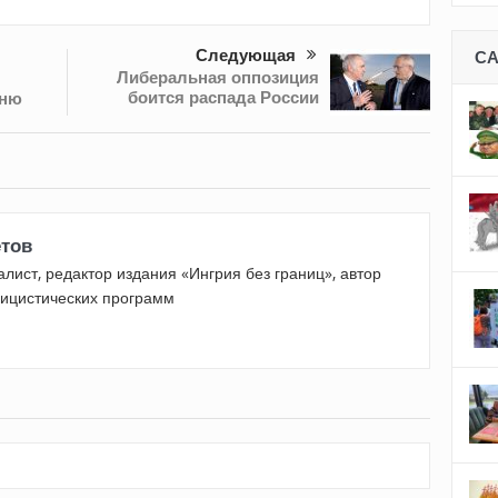
Следующая
С
Либеральная оппозиция
боится распада России
сню
етов
лист, редактор издания «Ингрия без границ», автор
лицистических программ