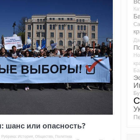
Во
Ка
Б
Са
кр
Да
П
Но
кр
Ба
Э
И
Бу
С
У
Пе
 шанс или опасность?
Рубрика:
История
,
Общество
,
Политика