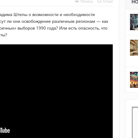
Печать
Email
Н
Вадима Штепы о возможности и необходимости
сут ли они освобождение различным регионам — как
ечных» выборов 1990 года? Или есть опасность, что
сты?