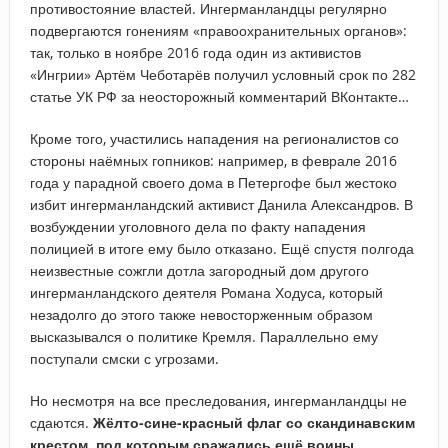
противостояние властей. Ингерманландцы регулярно
подвергаются гонениям «правоохранительных органов»:
так, только в ноябре 2016 года один из активистов
«Ингрии» Артём Чеботарёв получил условный срок по 282
статье УК РФ за неосторожный комментарий ВКонтакте…
Кроме того, участились нападения на регионалистов со
стороны наёмных гопников: например, в феврале 2016
года у парадной своего дома в Петергофе был жестоко
избит ингерманландский активист Данила Александров. В
возбуждении уголовного дела по факту нападения
полицией в итоге ему было отказано. Ещё спустя полгода
неизвестные сожгли дотла загородный дом другого
ингерманландского деятеля Романа Ходуса, который
незадолго до этого также невосторженным образом
высказывался о политике Кремля. Параллельно ему
поступали смски с угрозами.
Но несмотря на все преследования, ингерманландцы не
сдаются.
Жёлто-сине-красный флаг со скандинавским
крестом, под которым сражались ещё воины