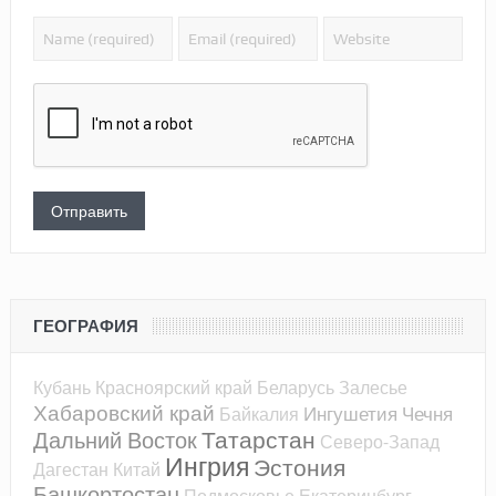
ГЕОГРАФИЯ
Кубань
Красноярский край
Беларусь
Залесье
Хабаровский край
Ингушетия
Чечня
Байкалия
Татарстан
Дальний Восток
Северо-Запад
Ингрия
Эстония
Дагестан
Китай
Башкортостан