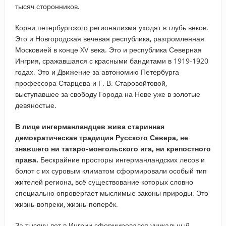
тысяч сторонников.
Корни петербургского регионализма уходят в глубь веков.
Это и Новгородская вечевая республика, разгромленная
Московией в конце XV века. Это и республика Северная
Ингрия, сражавшаяся с красными бандитами в 1919-1920
годах. Это и Движение за автономию Петербурга
профессора Старцева и Г. В. Старовойтовой,
выступавшее за свободу Города на Неве уже в золотые
девяностые.
В лице ингерманландцев жива старинная
демократическая традиция Русского Севера, не
знавшего ни татаро-монгольского ига, ни крепостного
права.
Бескрайние просторы ингерманландских лесов и
болот с их суровым климатом сформировали особый тип
жителей региона, всё существование которых словно
специально опровергает мыслимые законы природы. Это
жизнь-вопреки, жизнь-поперёк.
За тысячу лет в Ингрии сформировался уникальный