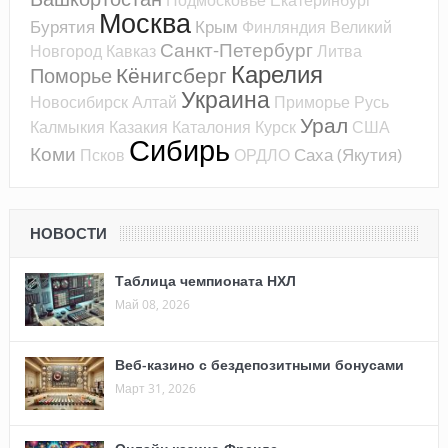
Подмосковье
Екатеринбург
Москва
Бурятия
Крым
Финляндия
Великий
Санкт-Петербург
Новгород
Кавказ
Литва
Карелия
Кёнигсберг
Поморье
Украина
Новосибирск
Алтай
Приморье
Русь
Урал
Калмыкия
Казакия
Каталония
Курск
США
Сибирь
Коми
Саха (Якутия)
Псков
ОРДЛО
НОВОСТИ
Таблица чемпионата НХЛ
Май 08, 2026
Веб-казино с бездепозитными бонусами
Март 31, 2026