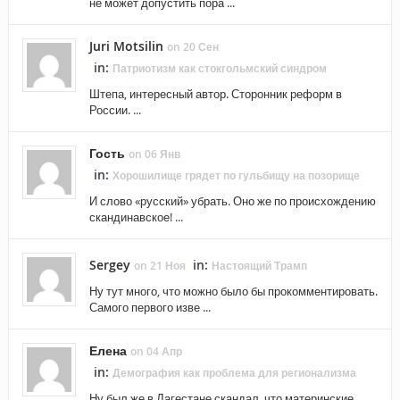
не может допустить пора ...
Juri Motsilin
on 20 Сен
in:
Патриотизм как стокгольмский синдром
Штепа, интересный автор. Сторонник реформ в
России. ...
Гость
on 06 Янв
in:
Хорошилище грядет по гульбищу на позорище
И слово «русский» убрать. Оно же по происхождению
скандинавское! ...
Sergey
in:
on 21 Ноя
Настоящий Трамп
Ну тут много, что можно было бы прокомментировать.
Самого первого изве ...
Елена
on 04 Апр
in:
Демография как проблема для регионализма
Ну был же в Дагестане скандал, что материнские