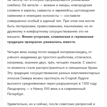
симбиоз. Её жители — вожане и ижоры, новгородские
словене и карелы, савакоты и эвремейсы, шотландские
наёмники и немецкие колонисты — составили
совершенно особый и единый тип. При этом они могли
быть лютеранами, православными, язычниками, но их
дружному и комфортному сосуществованию это не
мешало.
Финно-угорская, славянская и германская
традиции прекрасно уживались вместе.
Четыре века назад почти каждый ингерманландец, от
учёного академика до простого рыболова, отличался,
например, знанием двух, трёх, четырёх языков. С какого-
то момента стали распространяться и смешанные браки.
Эту традицию сосуществования разных комплиментарных
этносов Севера можно протянуть из Старой Ладоги
высокого средневековья через разрушенную в 1300 году
Ландскрону — к Ниену XVII века и в современный
Петербург.
Удивительно, но и сейчас, после советских репрессий и