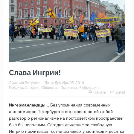
Слава Ингрии!
Дмитрий Витушкин
Дата:
Декабрь 05, 2016
Рубрика:
История
,
Общество
,
Политика
,
Регбрендинг
Печать
Email
Ингерманландцы…
Без упоминания современных
автономистов Петербурга и его окрестностей любой
разговор о регионализме на постсоветском пространстве
был бы неполным. Сегодня движение за свободную
Ингрию насчитывает сотни активных участников и десятки