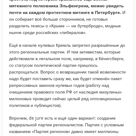
мятежного полковника Эльфенгрена, можно увидеть
почти на каждом протестном митинге в Петербурге.
И
он собирает всё больше сторонников, не готовых
разделить тезисы о «Крыме — не бутерброде», модные
нынче среди российских «либералов».
Ещё в начале нулевых Кремль запретил разрешённые до
этого региональные партии. И тем активистам, которые
действовали в легальном поле, например, в Кёнигсберге,
со статусом политической партии пришлось
распрощаться. Вопрос о возвращении такой возможности
надо будет поставить сразу же, как будет отменён пакет
репрессивных законов нулевых годов (работу над
очищением правового поля РФ от наследия мизулиных-
милоновых проводит сейчас целый ряд оппозиционных
политиков и публицистов).
Впрочем, de jure есть и ещё один вариант: создание
федеральной партии регионалистов. Партия с условным
названием «Партия регионов» давно имеет миллионы