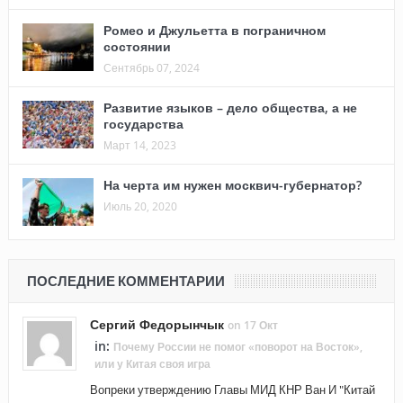
Ромео и Джульетта в пограничном
состоянии
Сентябрь 07, 2024
Развитие языков – дело общества, а не
государства
Март 14, 2023
На черта им нужен москвич-губернатор?
Июль 20, 2020
ПОСЛЕДНИЕ КОММЕНТАРИИ
Сергий Федорынчык
on 17 Окт
in:
Почему России не помог «поворот на Восток»,
или у Китая своя игра
Вопреки утверждению Главы МИД КНР Ван И "Китай