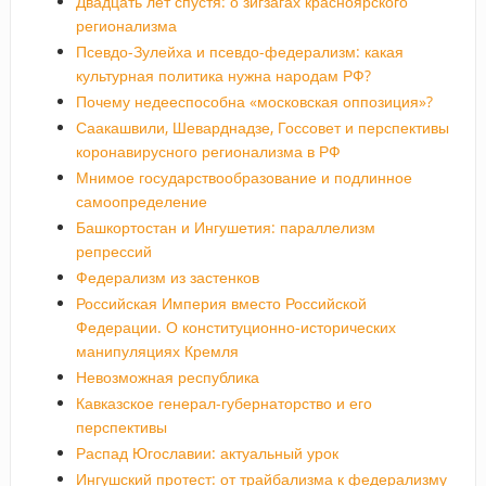
Двадцать лет спустя: о зигзагах красноярского
регионализма
Псевдо-Зулейха и псевдо-федерализм: какая
культурная политика нужна народам РФ?
Почему недееспособна «московская оппозиция»?
Саакашвили, Шеварднадзе, Госсовет и перспективы
коронавирусного регионализма в РФ
Мнимое государствообразование и подлинное
самоопределение
Башкортостан и Ингушетия: параллелизм
репрессий
Федерализм из застенков
Российская Империя вместо Российской
Федерации. О конституционно-исторических
манипуляциях Кремля
Невозможная республика
Кавказское генерал-губернаторство и его
перспективы
Распад Югославии: актуальный урок
Ингушский протест: от трайбализма к федерализму