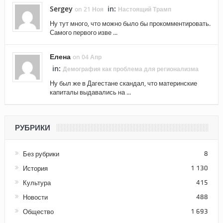
Sergey
in:
on 21 Ноя
Настоящий Трамп
Ну тут много, что можно было бы прокомментировать.
Самого первого изве ...
Елена
on 04 Апр
in:
Демография как проблема для регионализма
Ну был же в Дагестане скандал, что материнские
капиталы выдавались на ...
РУБРИКИ
Без рубрики
8
История
1 130
Культура
415
Новости
488
Общество
1 693