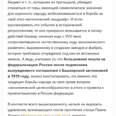
бюджет и т. п., которыми их прельщали, убеждая
отказаться от горы, имеющей символическое значение
для коренного народа, мобилизовавшегося в борьбе за
свой этно-экологический ландшафт. И если
рассматривать это событие в исторической
ретроспективе, то оно прекрасно вписывается в логику
действий башкир, начиная еще с XVIII века
сопротивлявшихся «естественному ходу экономического
развития», выраженному в создании заводов и фабрик,
которое требовало отчуждения под них их вотчинных
земель. А ведь, учитывая то, что
большевики пошли на
федерализацию России после подписания
вынужденного соглашения с Башкирской автономией
в 1919 году,
можно констатировать, что именно эта
традиция борьбы народа за свои права вопреки
«экономической целесообразности» в итоге и привела к
провозглашению в России федерации.
В контексте всего вышесказанного, нельзя не выразить
удивления, возникающего после прочтения статьи Павла
Лузина «
Федерация чего и для кого
», которая