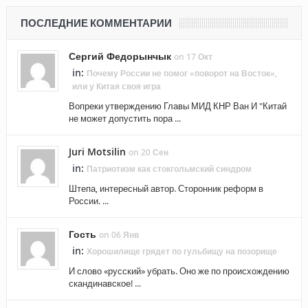
ПОСЛЕДНИЕ КОММЕНТАРИИ
Сергий Федорынчык
on 17 Окт
in:
Почему России не помог «поворот на Восток»,
или у Китая своя игра
Вопреки утверждению Главы МИД КНР Ван И "Китай
не может допустить пора ...
Juri Motsilin
on 20 Сен
in:
Патриотизм как стокгольмский синдром
Штепа, интересный автор. Сторонник реформ в
России. ...
Гость
on 06 Янв
in:
Хорошилище грядет по гульбищу на позорище
И слово «русский» убрать. Оно же по происхождению
скандинавское! ...