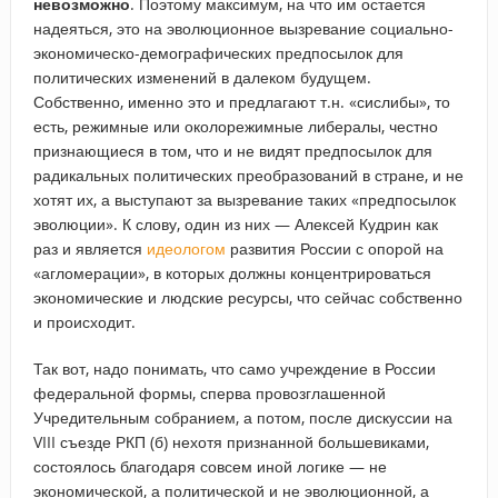
невозможно
. Поэтому максимум, на что им остается
надеяться, это на эволюционное вызревание социально-
экономическо-демографических предпосылок для
политических изменений в далеком будущем.
Собственно, именно это и предлагают т.н. «сислибы», то
есть, режимные или околорежимные либералы, честно
признающиеся в том, что и не видят предпосылок для
радикальных политических преобразований в стране, и не
хотят их, а выступают за вызревание таких «предпосылок
эволюции». К слову, один из них — Алексей Кудрин как
раз и является
идеологом
развития России с опорой на
«агломерации», в которых должны концентрироваться
экономические и людские ресурсы, что сейчас собственно
и происходит.
Так вот, надо понимать, что само учреждение в России
федеральной формы, сперва провозглашенной
Учредительным собранием, а потом, после дискуссии на
VIII съезде РКП (б) нехотя признанной большевиками,
состоялось благодаря совсем иной логике — не
экономической, а политической и не эволюционной, а