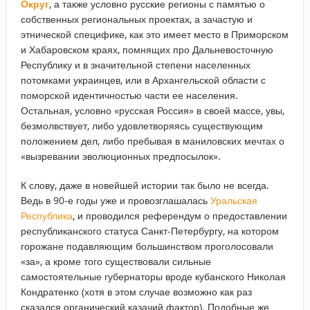
Округ
, а также условно русские регионы с памятью о
собственных региональных проектах, а зачастую и
этнической специфике, как это имеет место в Приморском
и Хабаровском краях, помнящих про Дальневосточную
Республику и в значительной степени населенных
потомками украинцев, или в Архангельской области с
поморской идентичностью части ее населения.
Остальная, условно «русская Россия» в своей массе, увы,
безмолвствует, либо удовлетворяясь существующим
положением дел, либо пребывая в маниловских мечтах о
«вызревании эволюционных предпосылок».
К слову, даже в новейшей истории так было не всегда.
Ведь в 90-е годы уже и провозглашалась
Уральская
Республика
, и проводился референдум о предоставлении
республиканского статуса Санкт-Петербургу, на котором
горожане подавляющим большинством проголосовали
«за», а кроме того существовали сильные
самостоятельные губернаторы вроде кубанского Николая
Кондратенко (хотя в этом случае возможно как раз
сказался органический казачий фактор). Подобные же