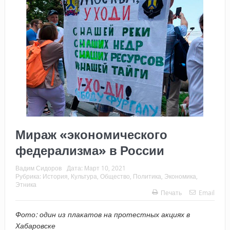
Мираж «экономического
федерализма» в России
Вадим Сидоров
Дата:
Март 10, 2021
Рубрика:
История
,
Культура
,
Общество
,
Политика
,
Экономика
,
Этника
Печать
Email
Фото: один из плакатов на протестных акциях в
Хабаровске