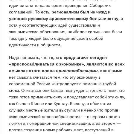
идеи витали тогда во время проведения Сибирских
соглашений. То есть,
регионализм был не чужд и
условно русскому арифметическому большинству
, и
хотя у соответствующих идей существовали и
экономические обоснования, наиболее сильны они были
там, где у людей было ощущение своей особой
идентичности и общности.
Надо понимать, что
те, кто предлагают сегодня
«приспосабливаться к экономике», являются во всех
смыслах этого слова
приспособленцами
, с которыми
нет смысла считаться тем, кто эту экономику в
современной России контролирует с помощью грубой
силы. Считаться они бывает вынуждены только с теми, кто
тоже готов применить силу и представляет собой эту силу,
как было в Шиесе или Куштау. К слову, в обоих этих
случаях местные жители выступили именно что против
«экономической целесообразности» — в первом против
логики агломерационной специализации, а во втором —
против создания новых рабочих мест, поступлений в