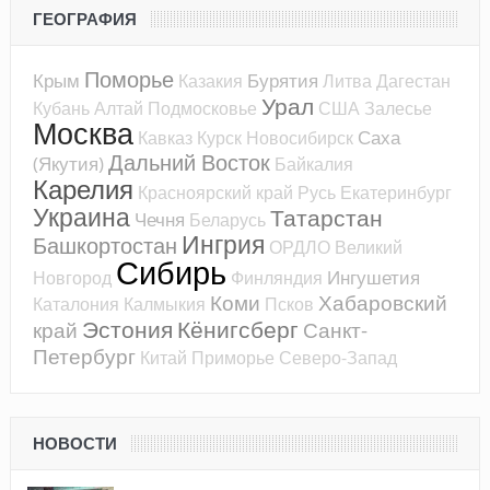
ГЕОГРАФИЯ
Поморье
Крым
Бурятия
Казакия
Литва
Дагестан
Урал
Кубань
Алтай
Подмосковье
США
Залесье
Москва
Саха
Кавказ
Курск
Новосибирск
Дальний Восток
(Якутия)
Байкалия
Карелия
Красноярский край
Русь
Екатеринбург
Украина
Татарстан
Чечня
Беларусь
Ингрия
Башкортостан
ОРДЛО
Великий
Сибирь
Ингушетия
Новгород
Финляндия
Коми
Хабаровский
Каталония
Калмыкия
Псков
Эстония
Кёнигсберг
край
Санкт-
Петербург
Китай
Приморье
Северо-Запад
НОВОСТИ