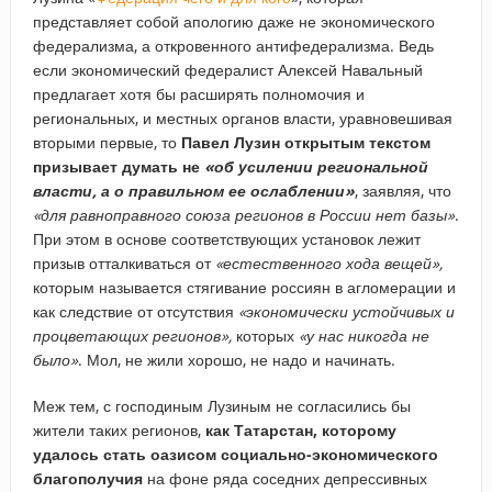
представляет собой апологию даже не экономического
федерализма, а откровенного антифедерализма. Ведь
если экономический федералист Алексей Навальный
предлагает хотя бы расширять полномочия и
региональных, и местных органов власти, уравновешивая
вторыми первые, то
Павел Лузин открытым текстом
призывает думать не
«об усилении региональной
власти, а о правильном ее ослаблении»
, заявляя, что
«для равноправного союза регионов в России нет базы»
.
При этом в основе соответствующих установок лежит
призыв отталкиваться от
«естественного хода вещей»,
которым называется стягивание россиян в агломерации и
как следствие от отсутствия
«экономически устойчивых и
процветающих регионов»,
которых
«у нас никогда не
было»
. Мол, не жили хорошо, не надо и начинать.
Меж тем, с господиным Лузиным не согласились бы
жители таких регионов,
как Татарстан, которому
удалось стать оазисом социально-экономического
благополучия
на фоне ряда соседних депрессивных