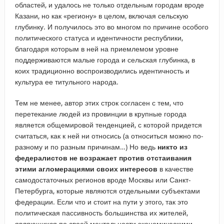
областей, и удалось не только отдельным городам вроде
Казани, но как «региону» в целом, включая сельскую
глубинку. И получилось это во многом по причине особого
политического статуса и идентичности республики,
благодаря которым в ней на приемлемом уровне
поддерживаются малые города и сельская глубинка, в
коих традиционно воспроизводились идентичность и
культура ее титульного народа.
Тем не менее, автор этих строк согласен с тем, что
перетекание людей из провинции в крупные города
является общемировой тенденцией, с которой придется
считаться, как к ней ни относись (а относиться можно по-
разному и по разным причинам…) Но ведь
никто из
федералистов не возражает против отстаивания
этими агломерациями своих интересов
в качестве
самодостаточных регионов вроде Москвы или Санкт-
Петербурга, которые являются отдельными субъектами
федерации. Если что и стоит на пути у этого, так это
политическая пассивность большинства их жителей,
являющихся по своей ментальности экономическими