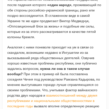
после падения которого
«один народ»
, проживающий по
обе стороны российско-украинской границы, рано или
поздно воссоединится. В сглаженном виде в самой
Украине те же идеи продвигают Виктор Медведчук,
«Оппозиционный блок за жизнь» и подобные им силы,
которые из-за этого рассматриваются в качестве пятой
колонны Кремля.
Аналогия с ними поневоле приходит на ум в связи со
скандалом, возникшим недавно в Ингушетии из-за
высказываний ряда общественных деятелей. Озвучив
хорошо известные проблемы республики, они публично
задались вопросом,
нужна ли она в таком случае
вообще?
При этом в пример ей была поставлена
соседняя Чечня под руководством Рамзана Кадырова, по
мнению выступавших гораздо лучше справляющаяся со
своими проблемами. Что, учитывая фактор вайнахского
родства двух народов и
взаимоотношений между двумя
республиками и национальными общественностями в
последние годы
вызвало вполне определенную реакцию