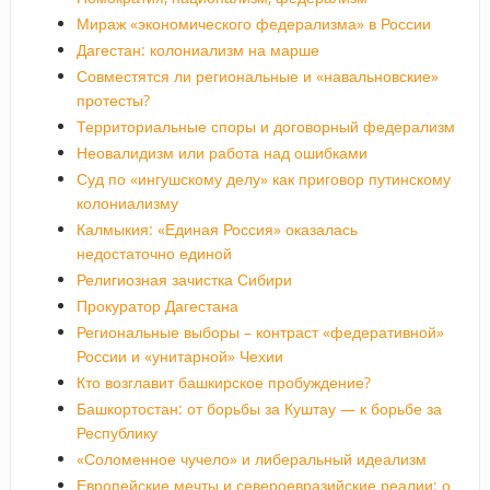
Мираж «экономического федерализма» в России
Дагестан: колониализм на марше
Совместятся ли региональные и «навальновские»
протесты?
Территориальные споры и договорный федерализм
Неовалидизм или работа над ошибками
Суд по «ингушскому делу» как приговор путинскому
колониализму
Калмыкия: «Единая Россия» оказалась
недостаточно единой
Религиозная зачистка Сибири
Прокуратор Дагестана
Региональные выборы – контраст «федеративной»
России и «унитарной» Чехии
Кто возглавит башкирское пробуждение?
Башкортостан: от борьбы за Куштау — к борьбе за
Республику
«Соломенное чучело» и либеральный идеализм
Европейские мечты и североевразийские реалии: о