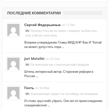
ПОСЛЕДНИЕ КОММЕНТАРИИ
Сергий Федорынчык
on 17 Окт
in:
Почему России не помог «поворот на Восток»,
или у Китая своя игра
Вопреки утверждению Главы МИД КНР Ван И "Китай
не может допустить пора ...
Juri Motsilin
on 20 Сен
in:
Патриотизм как стокгольмский синдром
Штепа, интересный автор. Сторонник реформ в
России. ...
Гость
on 06 Янв
in:
Хорошилище грядет по гульбищу на позорище
И слово «русский» убрать. Оно же по происхождению
скандинавское! ...