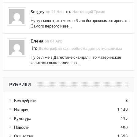
Sergey
in:
on 21 Ноя
Настоящий Трамп
Ну тут много, что можно было бы прокомментировать.
Самого первого изве ...
Елена
on 04 Апр
in:
Демография как проблема для регионализма
Ну был же в Дагестане скандал, что материнские
капиталы выдавались на ...
РУБРИКИ
Без рубрики
8
История
1 130
Культура
415
Новости
488
Общество
1 693