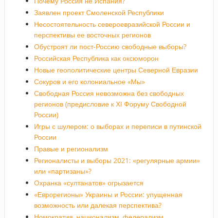
Почему Россия не Испания?
Заявлен проект Смоленской Республики
Несостоятельность североевразийской России и
перспективы ее восточных регионов
Обустроят ли пост-Россию свободные выборы?
Российская Республика как оксюморон
Новые геополитические центры Северной Евразии
Сокуров и его колониальное «Мы»
Свободная Россия невозможна без свободных
регионов (предисловие к ХI Форуму Свободной
России)
Игры с шулером: о выборах и переписи в путинской
России
Правые и регионализм
Регионалисты и выборы 2021: «регулярные армии»
или «партизаны»?
Охранка «султанатов» огрызается
«Еврорегионы» Украины и России: упущенная
возможность или далекая перспектива?
Номократия, национализм, федерализм