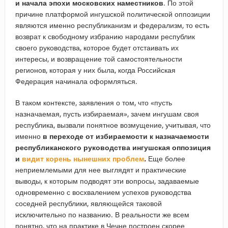
и начала эпохи московских наместников
. По этой
причине платформой ингушской политической оппозиции
являются именно республиканизм и федерализм, то есть
возврат к свободному избранию народами республик
своего руководства, которое будет отстаивать их
интересы, и возвращение той самостоятельности
регионов, которая у них была, когда Российская
Федерация начинала оформляться.
В таком контексте, заявления о том, что «пусть
назначаемая, пусть избираемая», зачем ингушам своя
республика, вызвали понятное возмущение, учитывая, что
именно
в переходе от избираемости к назначаемости
республиканского руководства ингушская оппозиция
и
видит корень нынешних проблем
.
Еще более
неприемлемыми для нее выглядят и практические
выводы, к которым подводят эти вопросы, задаваемые
одновременно с восхвалением успехов руководства
соседней республики, являющейся таковой
исключительно по названию. В реальности же всем
понятно, что на практике в Чечне построен скорее