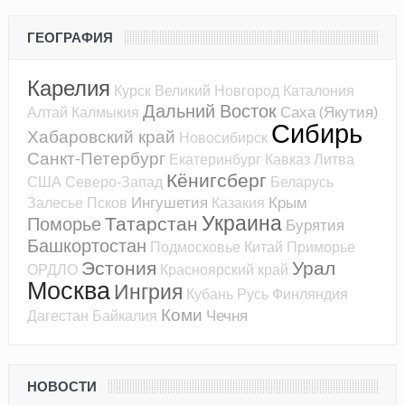
ГЕОГРАФИЯ
Карелия
Курск
Великий Новгород
Каталония
Дальний Восток
Саха (Якутия)
Алтай
Калмыкия
Сибирь
Хабаровский край
Новосибирск
Санкт-Петербург
Екатеринбург
Кавказ
Литва
Кёнигсберг
США
Северо-Запад
Беларусь
Ингушетия
Крым
Залесье
Псков
Казакия
Украина
Татарстан
Поморье
Бурятия
Башкортостан
Подмосковье
Китай
Приморье
Эстония
Урал
ОРДЛО
Красноярский край
Москва
Ингрия
Кубань
Русь
Финляндия
Коми
Чечня
Дагестан
Байкалия
НОВОСТИ