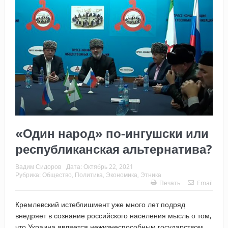
«Один народ» по-ингушски или
республиканская альтернатива?
Вадим Сидоров
Дата:
Октябрь 22, 2021
Рубрика:
Общество
,
Политика
,
Экономика
,
Этника
Печать
Email
Кремлевский истеблишмент уже много лет подряд
внедряет в сознание российского населения мысль о том,
что Украина является нежизнеспособным государством,