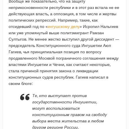
Вообще же показательно, что на защиту
неприкосновенности республики и в этот раз встала не ее
действующая власть, а оппозиция, в том числе и жертвы
политических репрессий. Например, такие, как
отсидевший год по «
ингушскому делу
» Исропил Нальгиев
или уже упомянутый выше политэмигрант Рамзан
Султыгов. Не менее жестко выступил другой диссидент —
председатель Конституционного суда Ингушетии Аюп
Гагиев, чья принципиальная позиция по вопросу
продавленного Москвой пограничного соглашения между
властями Ингушетии и Чечни, как считают некоторые,
стала причиной принятия закона о ликвидации
конституционных судов республик. Гагиев написал в
своем блоге:
Те, кто выступает против
государственности Ингушетии,
могут воспользоваться
конституционным правом на свободу
выбора места жительства в любом
другом регионе России.