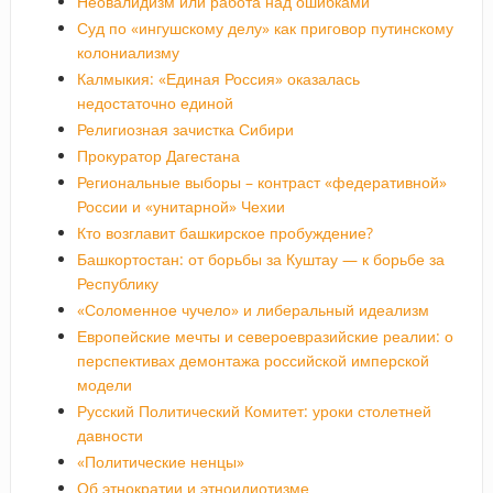
Неовалидизм или работа над ошибками
Суд по «ингушскому делу» как приговор путинскому
колониализму
Калмыкия: «Единая Россия» оказалась
недостаточно единой
Религиозная зачистка Сибири
Прокуратор Дагестана
Региональные выборы – контраст «федеративной»
России и «унитарной» Чехии
Кто возглавит башкирское пробуждение?
Башкортостан: от борьбы за Куштау — к борьбе за
Республику
«Соломенное чучело» и либеральный идеализм
Европейские мечты и североевразийские реалии: о
перспективах демонтажа российской имперской
модели
Русский Политический Комитет: уроки столетней
давности
«Политические ненцы»
Об этнократии и этноидиотизме