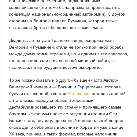
иноэтническим населением, подвергавшимся
мадьяризации (это тоже была призвана предотвратить
концепция национально-общинных автономий). С другой
стороны на Венгрию напала Румыния, которая также
пыталась забрать себе валахоязычные земли.
Двадцать лет спустя Трансильвания, оспариваемая
Венгрией и Румынией, стала не только причиной борьбы
между двумя этими странами, но и одним из тех вопросов,
что провоцировали начало новой мировой войны, в
частности, на ее будущем восточном фронте.
То же можно сказать и о другой бывшей части Австро-
Венгерской империи — Боснии и Герцеговине, которая,
будучи включенной в состав
Югославии
, осталась ареной
антагонизма между сербами и хорватами,
дестабилизировавшего эту страну и принявшего самые
брутальные формы после ее оккупации станами Оси.
Больше того, неурегулированный национальный вопрос
снова дал о себе знать в Боснии и Хорватии уже в конце
XX века, причем, в таких формах, которые напомнили