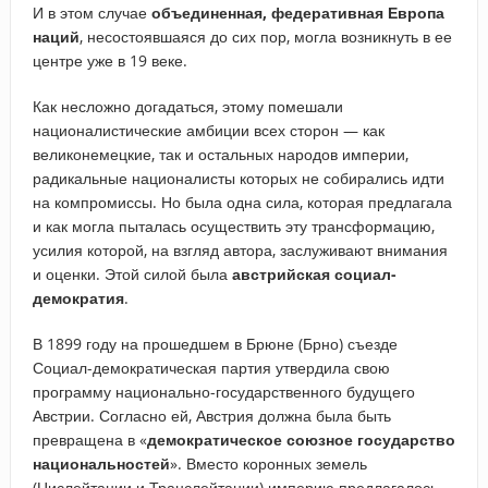
И в этом случае
объединенная, федеративная Европа
наций
, несостоявшаяся до сих пор, могла возникнуть в ее
центре уже в 19 веке.
Как несложно догадаться, этому помешали
националистические амбиции всех сторон — как
великонемецкие, так и остальных народов империи,
радикальные националисты которых не собирались идти
на компромиссы. Но была одна сила, которая предлагала
и как могла пыталась осуществить эту трансформацию,
усилия которой, на взгляд автора, заслуживают внимания
и оценки. Этой силой была
австрийская социал-
демократия
.
В 1899 году на прошедшем в Брюне (Брно) съезде
Социал-демократическая партия утвердила свою
программу национально-государственного будущего
Австрии. Согласно ей, Австрия должна была быть
превращена в «
демократическое союзное государство
национальностей
». Вместо коронных земель
(Цислейтании и Транслейтании) империю предлагалось