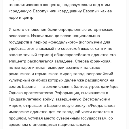
геополитического концепта, подразумевали под этим
«срединную Европу» или «сердцевину Европы» как ее
ядро и центр.
У такого отношения были определенные исторические
основания. Изначально до эпохи национальных
государств в период «феодального» (используем для
удобства этот знакомый по советской школе, хотя и не
вполне точный термин) общеевропейского единства его
эпицентр располагался западнее. Сперва франкская,
потом каролингская империи возникли на стыке
романского и германского миров, западноевропейский
культурный симбиоз которых далее уже расширялся на
восток Европы — в земли славян, балтов, угров, дакийцев.
Однако протестантская Реформация, вылившаяся в
Тридцатилетнюю войну, завершенную Вестфальским
миром, открывает в Европе новую эпоху. «Феодальное»
имперское единство для ее западной части остается в
прошлом, уступая место суверенным государствам, со
временем становящимся национальными.