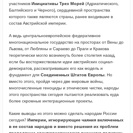
участников
Инициативы Трех Морей
(Адриатического,
Балтийского и Черного), сердцевиной пространства
которого также являются страны, ранее входившие в
состав Австрийской империи.
А ведь центральноевропейское федеративное
многонациональное государство на просторах от Вены до
Львова, от Любляны и Сараево до Праги и Кракова
теоретически могло возникнуть более столетия назад,
если бы восторжествовали идеи австрийских социал-
демократов, рассматривавших его как модель и
фундамент для
Соединенных Штатов Европы
. Но
вместо этого, пройдя через две мировые войны,
многочисленные геноциды и этнические чистки, народы
этого пространства сегодня пытаются реализовать куда
более скромные интеграционные проекты.
Какие выводы из этого можно сделать народам России
сегодня?
Империи, игнорирующие чаяния включенных
в ее состав народов и вместо решения их проблем
проводящие авантюристическую внешнюю политику,