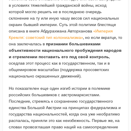
в условиях тяжелейшей гражданской войны, исход
которой могло решить не в последнюю очередь
склонение на ту или иную чашу весов сил национальных
окраин бывшей империи. Суть этой политики блестяще
описана в книге Абдурахмана Авторханова
«Империя
Кремля: советский тип колониализма»
, но если вкратце, то
она заключалась в
признании большевиками
объективности национального пробуждения народов
и стремлении поставить его под свой контроль
,
оседлав этот процесс как в государственном, так и в
общемировом масштабах (поддержка просоветских
национально окрашенных движений).
Но показателен еще один изгиб истории в полемике
российских большевиков с австромарксистами.
Последние, стремясь к сохранению государственного
единства Большой Австрии на принципах федерализма и
государства национальностей, когда она уже необратимо
распалась, приняли это как неизбежность. Первые же, на
словах провозглашая право наций на самоопределение