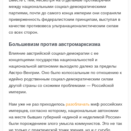
между национальными социал-демократическими
партиями, почти до самого конца империи они сохраняли
приверженность федералистским принципам, выступая в
качестве противовеса ультранационалистическим силам
со всех сторон.
Большевизм против австромарксизма
Влияние австрийской социал-демократии с ее
концепциями государства национальностей и
национальной автономии выходило далеко за пределы
Австро-Венгрии. Оно было колоссальным по отношению к
идейно родственным социал-демократическим силам
другой страны со схожими проблемами — Российской
империи.
Нам уже не раз приходилось
разоблачать
миф российских
имперцев, согласно которому, национальные автономии
на месте бывших губерний «единой и неделимой России»
были порождением злого умысла коммунистов. Это не так
не только с практической точки зрения, но и с сугубо