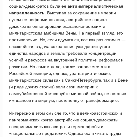
социал-демократов была ее
антиимпериалистическая
направленность
. Выступая за сохранение империи
путем ее реформирования, австрийские социал-
демократы оппонировали экспансионистским и
милитаристским амбициям Вены. На первый взгляд, это
противоречие. Но, если вдуматься, все как раз логично —
сложнейшая задача сохранения уже достигнутого
единства народов и земель требовала концентрации
усилий и ресурсов на внутренней политике, реформах и
развитии. На самом деле, так же вопрос стоял и в
Российской империи, однако, ура-патриотические,
милитаристские силы как в Санкт-Петербурге, так и в Вене
(и ряде других столиц) вели свои империи к
самоубийственной мясорубке мировой войны, не оставив
им шансов на мирную, постепенную трансформацию.
Интересно в этом смысле то, что в великоавстрийских и
пангерманских кругах австрийские социал-демократы
воспринимались как австро- и германофобы и
«национальные предатели». Однако если читать труды