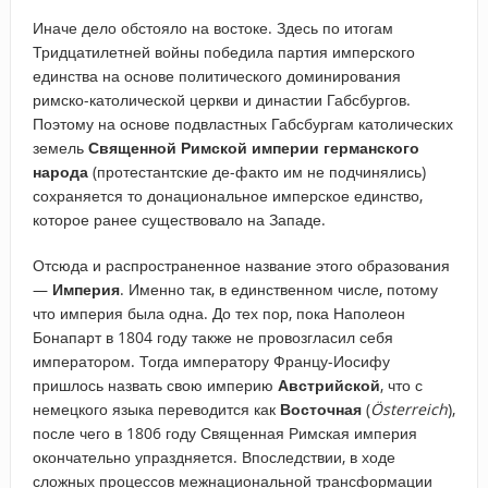
Иначе дело обстояло на востоке. Здесь по итогам
Тридцатилетней войны победила партия имперского
единства на основе политического доминирования
римско-католической церкви и династии Габсбургов.
Поэтому на основе подвластных Габсбургам католических
земель
Священной Римской империи германского
народа
(протестантские де-факто им не подчинялись)
сохраняется то донациональное имперское единство,
которое ранее существовало на Западе.
Отсюда и распространенное название этого образования
—
Империя
. Именно так, в единственном числе, потому
что империя была одна. До тех пор, пока Наполеон
Бонапарт в 1804 году также не провозгласил себя
императором. Тогда императору Францу-Иосифу
пришлось назвать свою империю
Австрийской
, что с
немецкого языка переводится как
Восточная
(
Österreich
),
после чего в 1806 году Священная Римская империя
окончательно упраздняется. Впоследствии, в ходе
сложных процессов межнациональной трансформации