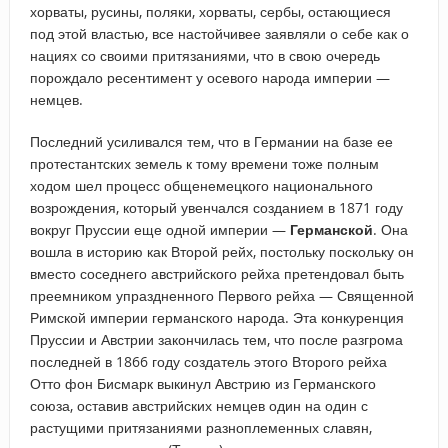
хорваты, русины, поляки, хорваты, сербы, остающиеся
под этой властью, все настойчивее заявляли о себе как о
нациях со своими притязаниями, что в свою очередь
порождало ресентимент у осевого народа империи —
немцев.
Последний усиливался тем, что в Германии на базе ее
протестантских земель к тому времени тоже полным
ходом шел процесс общенемецкого национального
возрождения, который увенчался созданием в 1871 году
вокруг Пруссии еще одной империи —
Германской
. Она
вошла в историю как Второй рейх, постольку поскольку он
вместо соседнего австрийского рейха претендовал быть
преемником упраздненного Первого рейха — Священной
Римской империи германского народа. Эта конкуренция
Пруссии и Австрии закончилась тем, что после разгрома
последней в 1866 году создатель этого Второго рейха
Отто фон Бисмарк выкинул Австрию из Германского
союза, оставив австрийских немцев один на один с
растущими притязаниями разноплеменных славян,