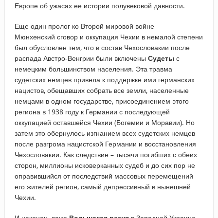
Европе об ужасах ее истории полувековой давности.
Еще один пролог ко Второй мировой войне —
Мюнхенский сговор и оккупация Чехии в немалой степени
был обусловлен тем, что в состав Чехословакии после
распада Австро-Венгрии были включены
Судеты
с
немецким большинством населения. Эта травма
судетских немцев привела к поддержке ими германских
нацистов, обещавших собрать все земли, населенные
немцами в одном государстве, присоединением этого
региона в 1938 году к Германии с последующей
оккупацией оставшейся Чехии (Богемии и Моравии). Но
затем это обернулось изгнанием всех судетских немцев
после разгрома нацистской Германии и восстановления
Чехословакии. Как следствие – тысячи погибших с обеих
сторон, миллионы исковерканных судеб и до сих пор не
оправившийся от последствий массовых перемещений
его жителей регион, самый депрессивный в нынешней
Чехии.
И наконец, даже
Волынская резня
в Западной Украине