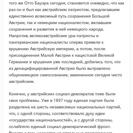
того же Отто Бауэра сегодня, становится очевидно, что как
раз он и был как австрийским патриотом, предлагавшим
единственно возможный путь сохранения Большой
Австрии, так и немецким националистом, желавшим
сохранения и развития в ней немецкого народа.
Напротив, великоавстрийские ура-патриоты и
пангерманские националисты сперва привели к
крушению Австрийскую империю, а потом, после
присоединения Малой Австрии к нацистской Великой
Германии и крушения уже последней, добились того, что
из денацифицированной Австрии было вытравлено
общенемецкое самосознание, замененное сегодня чисто
австрийским.
Конечно, у австрийских социал-демократов тоже были
свои проблемы. Уже в 1897 году единая партия была
разделена на шесть независимых национальных партий,
что, с одной стороны, соответствовало духу идеи
«государства национальностей», а с другой стороны,
ослабляло единый социал-демократический фронт.
Вместе с тем, несмотря на отдельные противоречия