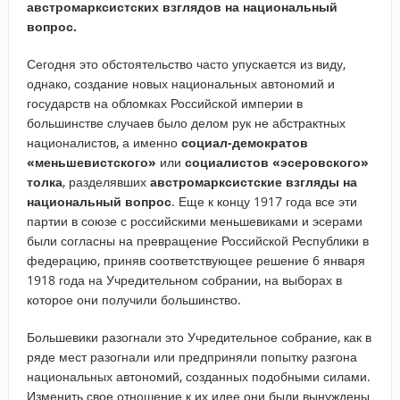
австромарксистских взглядов на национальный
вопрос.
Сегодня это обстоятельство часто упускается из виду,
однако, создание новых национальных автономий и
государств на обломках Российской империи в
большинстве случаев было делом рук не абстрактных
националистов, а именно
социал-демократов
«меньшевистского»
или
социалистов «эсеровского»
толка
, разделявших
австромарксистские взгляды на
национальный вопрос
. Еще к концу 1917 года все эти
партии в союзе с российскими меньшевиками и эсерами
были согласны на превращение Российской Республики в
федерацию, приняв соответствующее решение 6 января
1918 года на Учредительном собрании, на выборах в
которое они получили большинство.
Большевики разогнали это Учредительное собрание, как в
ряде мест разогнали или предприняли попытку разгона
национальных автономий, созданных подобными силами.
Изменить свое отношение к их идее они были вынуждены