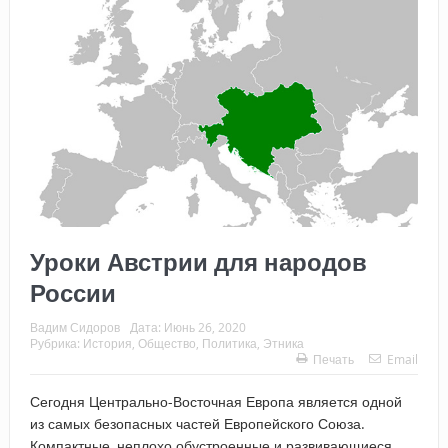
Уроки Австрии для народов
России
Вадим Сидоров
Дата:
Июнь 26, 2020
Рубрика:
История
,
Общество
,
Политика
,
Этника
Печать
Email
Сегодня Центрально-Восточная Европа является одной
из самых безопасных частей Европейского Союза.
Компактные, неплохо обустроенные и развивающиеся,