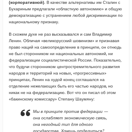
(корпоративной)
. В качестве альтернативы им Сталин с
Бухариным предлагали «областную автономию» и общую
демократизацию с устранением любой дискриминации по
национальному признаку.
В схожем духе не раз высказывался и сам Владимир
Ленин. Обличая «великорусский шовинизм» и признавая
право наций на самоопределение в принципе, он отнюдь
не был сторонником ни национальных автономий, ни
федерализации социалистической России. Показательно,
что будучи сторонником центростремительного развития
народов и территорий на новых, «прогрессивных»
принципах, Ленин на худой конец соглашался на
отделение нежелающих быть его частью народов, но
никак не на федерализацию. Вот что он писал об этом
«бакинскому комиссару» Степану Шаумяну:
Мы в принципе против федерации —
она ослабляет экономическую связь,
она негодный тип для одного
государства. Хочешь отделиться?