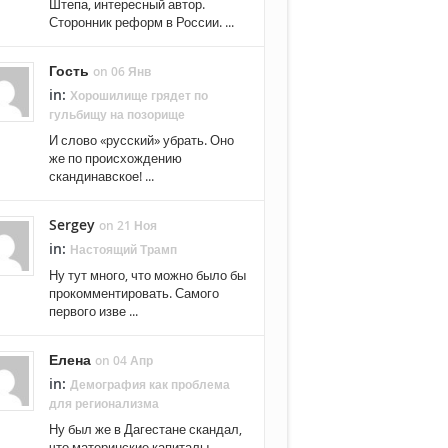
Штепа, интересный автор.
Сторонник реформ в России. ...
Гость
on 06 Янв
in:
Хорошилище грядет по
гульбищу на позорище
И слово «русский» убрать. Оно
же по происхождению
скандинавское! ...
Sergey
on 21 Ноя
in:
Настоящий Трамп
Ну тут много, что можно было бы
прокомментировать. Самого
первого изве ...
Елена
on 04 Апр
in:
Демография как проблема
для регионализма
Ну был же в Дагестане скандал,
что материнские капиталы