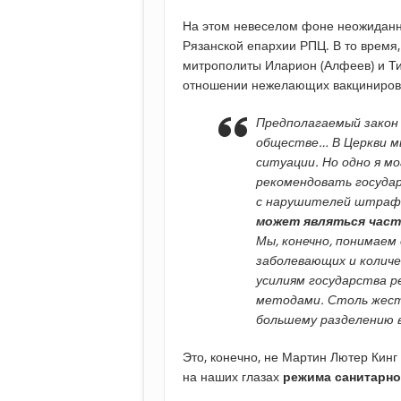
На этом невеселом фоне неожиданно
Рязанской епархии РПЦ. В то время
митрополиты Иларион (Алфеев) и Ти
отношении нежелающих вакциниров
Предполагаемый закон 
обществе… В Церкви м
ситуации. Но одно я м
рекомендовать государ
с нарушителей штраф
может являться част
Мы, конечно, понимаем
заболевающих и количе
усилиям государства р
методами. Столь жест
большему разделению 
Это, конечно, не Мартин Лютер Кин
на наших глазах
режима санитарно