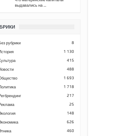
выдавались на ...
БРИКИ
Без рубрики
8
История
1 130
Культура
415
Новости
488
Общество
1 693
Политика
1 718
Регбрендинг
217
Реклама
25
Экология
148
Экономика
626
Этника
460