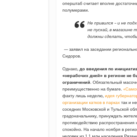
оперштаб считает вполне достаточн
полумерами.
Не привился – и не под
не пускай, в магазине 
должны сделать, чтобы
—
заявил на заседании региональн
Сидоров.
Однако,
до введения по инициатив
«нерабочих дней» в регионе не 
ограничений
. Обязательный масочн
преимущественно на бумаге.
«Само
факту лишь неделю,
идея губернато
организации катков в парках
так и н
соседних Московской и Тульской об
градоначальнику, принуждать жител
противодействию распространения 
спокойно. На начало ноября в реги
человек из 1,1 млн населения Рязан