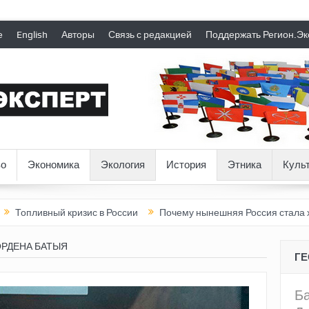
е
English
Авторы
Связь с редакцией
Поддержать Регион.Эк
о
Экономика
Экология
История
Этника
Куль
ый кризис в России
Почему нынешняя Россия стала хуже, чем 
ОРДЕНА БАТЫЯ
Г
Б