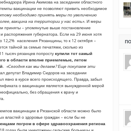
ребнадзора Ирина Акимова на заседании областного
е темпы вакцинации не позволяют привить необходимое
этому необходимо принять меры по увеличению
более, вакцина на территории у нас есть».
И меры
ли приняты – упомянутые выше постановление
 и распоряжения губернатора. Если на 29 июня хотя
 12,2% населения Рязанщины, то к 12 октября –
ПО
ается тайной за семью печатями, сколько из
11 тысяч рязанцев попросту
купили тот самый
его в области вполне приемлемые, летом
ей
.
«Сегодня как мы делаем? Еще покупаем эти
л депутат Владимир Сидоров на заседании
л явно в курсе всего происходящего. Правда, забыл
ертификата о вакцинации является вынужденной мерой
 неофициально, без обращения к врачу и
та.
 темпов вакцинации в Рязанской области можно было
ых властей о здоровье граждан – если бы не
енцами погром в сфере здравоохранения региона
-18 годах были уничтожены сельские больницы и