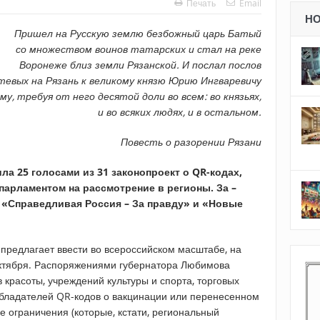
Печать
Email
Н
Пришел на Русскую землю безбожный царь Батый
со множеством воинов татарских и стал на реке
Воронеже близ земли Рязанской. И послал послов
тевых на Рязань к великому князю Юрию Ингваревичу
му, требуя от него десятой доли во всем: во князьях,
и во всяких людях, и в остальном.
Повесть о разорении Рязани
ла 25 голосами из 31 законопроект о
QR
-кодах,
арламентом на рассмотрение в регионы. За –
, «Справедливая Россия – За правду» и «Новые
 предлагает ввести во всероссийском масштабе, на
октября. Распоряжениями губернатора Любимова
красоты, учреждений культуры и спорта, торговых
обладателей QR-кодов о вакцинации или перенесенном
 ограничения (которые, кстати, региональный