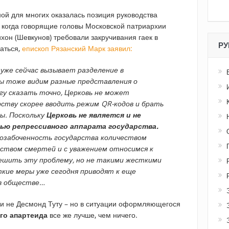
й для многих оказалась позиция руководства
, когда говорящие головы Московской патриархии
хон (Шевкунов) требовали закручивания гаек в
РУ
аться,
епископ Рязанский Марк заявил:
уже сейчас вызывает разделение в
ы тоже видим разные представления о
огу сказать точно, Церковь не может
ству скорее вводить режим QR-кодов и брать
ы. Поскольку
Церковь не является и не
ью репрессивного аппарата государства.
 озабоченность государства количеством
ством смертей и с уважением относимся к
ешить эту проблему, но не такими жесткими
кие меры уже сегодня приводят к еще
в обществе…
г и не Десмонд Туту – но в ситуации оформляющегося
го апартеида
все же лучше, чем ничего.