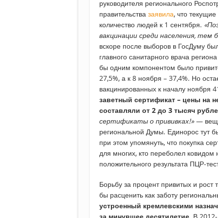
руководителя регионального Роспот
правительства
заявила
, что текущи
количество людей к 1 сентября.
«По
вакцинации среди населения, тем 
вскоре после выборов в ГосДуму бы
главного санитарного врача региона
бы одним компонентом было привито
27,5%, а к 8 ноября – 37,4%. Но ост
вакцинированных к началу ноября 4
заветный сертификат – цены на н
составляли от 2 до 3 тысяч рубл
сертификаты о прививках!»
— веща
региональной Думы. Единорос тут бы
при этом упомянуть, что покупка с
для многих, кто переболел ковидом
положительного результата ПЦР-тес
Борьбу за процент привитых и рост
бы расценить как заботу региональн
устроенный кремлевскими назнач
за минувшее десятилетие
. В 2012