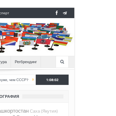
сперт
тура
Регбрендинг
СССР?
Вертикаль под давлением
1:08:03
Тоннель в пустоте, как Ёжик
ЕОГРАФИЯ
ашкортостан
Саха (Якутия)