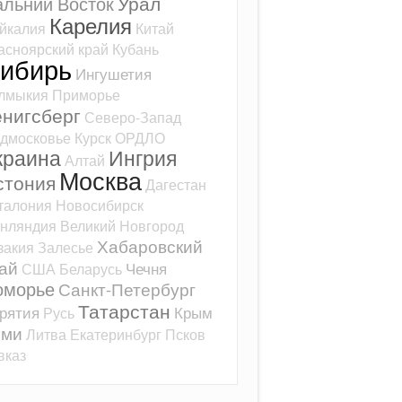
Урал
альний Восток
Карелия
йкалия
Китай
асноярский край
Кубань
ибирь
Ингушетия
лмыкия
Приморье
ёнигсберг
Северо-Запад
дмосковье
Курск
ОРДЛО
краина
Ингрия
Алтай
Москва
стония
Дагестан
талония
Новосибирск
нляндия
Великий Новгород
Хабаровский
закия
Залесье
ай
Чечня
США
Беларусь
оморье
Санкт-Петербург
Татарстан
рятия
Крым
Русь
оми
Литва
Екатеринбург
Псков
вказ