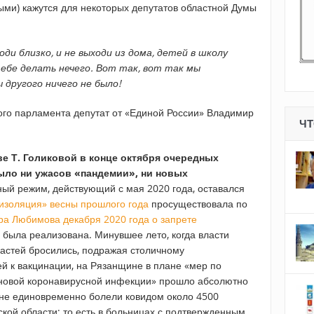
ыми) кажутся для некоторых депутатов областной Думы
ходи близко, и не выходи из дома, детей в школу
тебе делать нечего. Вот так, вот так мы
 другого ничего не было!
ого парламента депутат от «Единой России» Владимир
ЧТ
е Т. Голиковой в конце октября очередных
было ни ужасов «пандемии», ни новых
ый режим, действующий с мая 2020 года, оставался
изоляция» весны прошлого года
просуществовала по
ра Любимова декабря 2020 года о запрете
е была реализована. Минувшее лето, когда власти
ластей бросились, подражая столичному
ей к вакцинации, на Рязанщине в плане «мер по
новой коронавирусной инфекции» прошло абсолютно
оне единовременно болели ковидом около 4500
ской области; то есть в больницах с подтвержденным