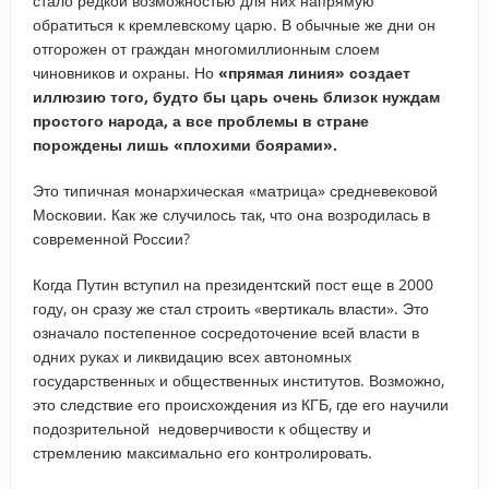
стало редкой возможностью для них напрямую
обратиться к кремлевскому царю. В обычные же дни он
отгорожен от граждан многомиллионным слоем
чиновников и охраны. Но
«прямая линия» создает
иллюзию того, будто бы царь очень близок нуждам
простого народа, а все проблемы в стране
порождены лишь «плохими боярами».
Это типичная монархическая «матрица» средневековой
Московии. Как же случилось так, что она возродилась в
современной России?
Когда Путин вступил на президентский пост еще в 2000
году, он сразу же стал строить «вертикаль власти». Это
означало постепенное сосредоточение всей власти в
одних руках и ликвидацию всех автономных
государственных и общественных институтов. Возможно,
это следствие его происхождения из КГБ, где его научили
подозрительной недоверчивости к обществу и
стремлению максимально его контролировать.