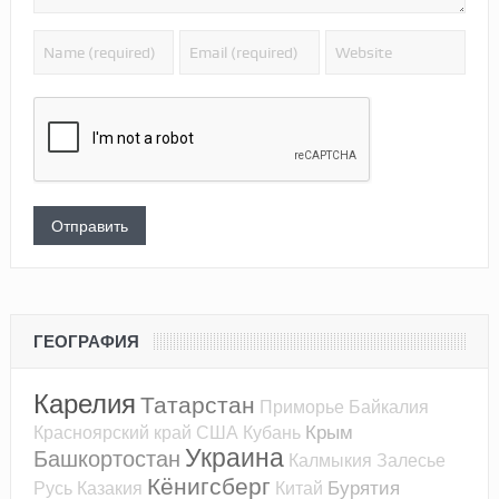
ГЕОГРАФИЯ
Карелия
Татарстан
Приморье
Байкалия
Крым
Красноярский край
США
Кубань
Украина
Башкортостан
Калмыкия
Залесье
Кёнигсберг
Бурятия
Русь
Казакия
Китай