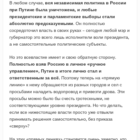
В любом случае,
вся независимая политика в России
при Путине была уничтожена, и любые
президентские и парламентские выборы стали
абсолютно предсказуемыми
. Он полностью
сосредоточил власть в своих руках – сегодня любой мэр и
губернатор это всего лишь исполнители воли президента,
а не самостоятельные политические субъекты.
Но это всевластие имеет и свою обратную сторону.
Полностью взяв Россию в личное «ручное
управление», Путин в итоге лично стал и
ответственным за всё.
Поэтому теперь на «прямую
линию» к нему обращаются из разных городов и сел с
просьбами наладить водопровод и привезти дрова. Эти
просьбы можно было бы счесть гротескными, не
соответствующими уровню президента. Но что делать,
если все нижестоящие власти просто уже отвыкли
принимать решения самостоятельно, без приказа
«сверху»?
На этих «прямых линиях» становится очень заметно, что