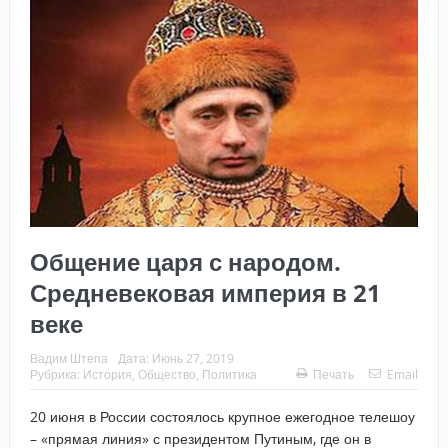
Общение царя с народом.
Средневековая империя в 21
веке
Вадим Штепа
Дата:
Июнь 27, 2019
Рубрика:
История
,
Общество
,
Политика
Печать
Email
20 июня в России состоялось крупное ежегодное телешоу
– «прямая линия» с президентом Путиным, где он в