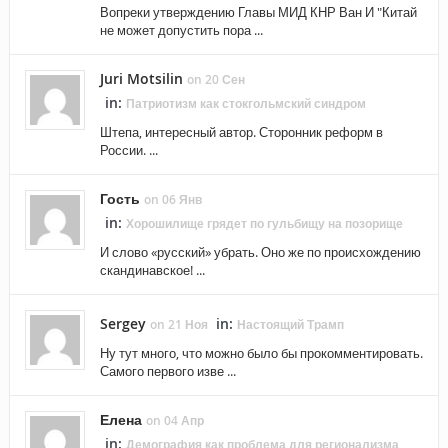
Вопреки утверждению Главы МИД КНР Ван И "Китай
не может допустить пора ...
Juri Motsilin
on 20 Сен
in:
Патриотизм как стокгольмский синдром
Штепа, интересный автор. Сторонник реформ в
России. ...
Гость
on 06 Янв
in:
Хорошилище грядет по гульбищу на позорище
И слово «русский» убрать. Оно же по происхождению
скандинавское! ...
Sergey
in:
on 21 Ноя
Настоящий Трамп
Ну тут много, что можно было бы прокомментировать.
Самого первого изве ...
Елена
on 04 Апр
in:
Демография как проблема для регионализма