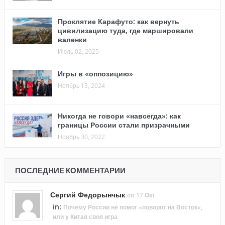
Проклятие Карафуто: как вернуть
цивилизацию туда, где маршировали
валенки
Июль 02, 2025
Игры в «оппозицию»
Ноябрь 13, 2024
Никогда не говори «навсегда»: как
границы России стали призрачными
Ноябрь 30, 2022
ПОСЛЕДНИЕ КОММЕНТАРИИ
Сергий Федорынчык
on 17 Окт
in:
Почему России не помог «поворот на Восток»,
или у Китая своя игра