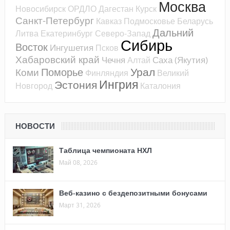
Москва
Новосибирск
ОРДЛО
Дагестан
Курск
Санкт-Петербург
Кавказ
Подмосковье
Беларусь
Дальний
Литва
Екатеринбург
Северо-Запад
Сибирь
Восток
Ингушетия
Псков
Хабаровский край
Чечня
Саха (Якутия)
Алтай
Урал
Поморье
Коми
Финляндия
Великий
Ингрия
Эстония
Новгород
Каталония
НОВОСТИ
Таблица чемпионата НХЛ
Май 08, 2026
Веб-казино с бездепозитными бонусами
Март 31, 2026