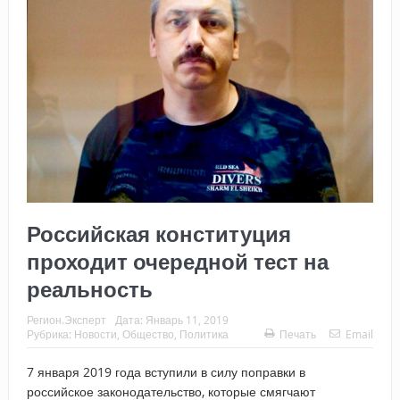
Российская конституция
проходит очередной тест на
реальность
Регион.Эксперт
Дата:
Январь 11, 2019
Рубрика:
Новости
,
Общество
,
Политика
Печать
Email
7 января 2019 года вступили в силу поправки в
российское законодательство, которые смягчают