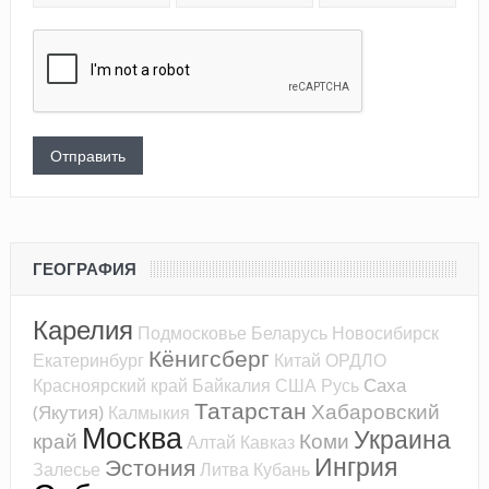
ГЕОГРАФИЯ
Карелия
Подмосковье
Беларусь
Новосибирск
Кёнигсберг
Екатеринбург
Китай
ОРДЛО
Саха
Красноярский край
Байкалия
США
Русь
Татарстан
Хабаровский
(Якутия)
Калмыкия
Москва
Украина
край
Коми
Алтай
Кавказ
Ингрия
Эстония
Залесье
Литва
Кубань