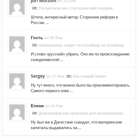
Juri Motsilin
on 20 Сен
in:
Патриотизм как стокгольмский синдром
Штепа, интересный автор. Сторонник реформ в
России. ...
Гость
on 06 Янв
in:
Хорошилище грядет по гульбищу на позорище
И слово «русский» убрать. Оно же по происхождению
скандинавское! ...
Sergey
in:
on 21 Ноя
Настоящий Трамп
Ну тут много, что можно было бы прокомментировать.
Самого первого изве ...
Елена
on 04 Апр
in:
Демография как проблема для регионализма
Ну был же в Дагестане скандал, что материнские
капиталы выдавались на ...