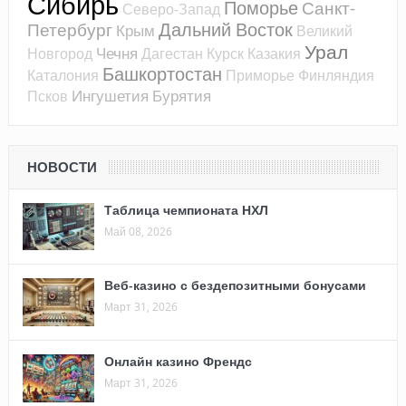
Сибирь
Поморье
Санкт-
Северо-Запад
Дальний Восток
Петербург
Крым
Великий
Урал
Чечня
Новгород
Дагестан
Курск
Казакия
Башкортостан
Каталония
Приморье
Финляндия
Ингушетия
Бурятия
Псков
НОВОСТИ
Таблица чемпионата НХЛ
Май 08, 2026
Веб-казино с бездепозитными бонусами
Март 31, 2026
Онлайн казино Френдс
Март 31, 2026