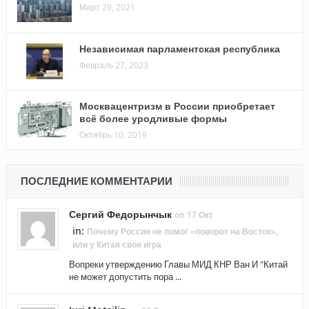
Март 29, 2021
Независимая парламентская республика
Февраль 27, 2023
Москвацентризм в России приобретает
всё более уродливые формы
Октябрь 10, 2019
ПОСЛЕДНИЕ КОММЕНТАРИИ
Сергий Федорынчык
on 17 Окт
in:
Почему России не помог «поворот на Восток»,
или у Китая своя игра
Вопреки утверждению Главы МИД КНР Ван И "Китай
не может допустить пора ...