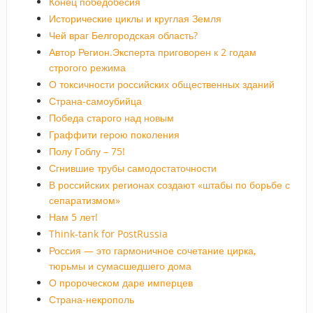
Конец победобесия
Исторические циклы и круглая Земля
Чей враг Белгородская область?
Автор Регион.Эксперта приговорен к 2 годам
строгого режима
О токсичности российских общественных зданий
Страна-самоубийца
Победа старого над новым
Граффити герою поколения
Полу Гоблу – 75!
Сгнившие трубы самодостаточности
В российских регионах создают «штабы по борьбе с
сепаратизмом»
Нам 5 лет!
Think-tank for PostRussia
Россия — это гармоничное сочетание цирка,
тюрьмы и сумасшедшего дома
О пророческом даре имперцев
Страна-некрополь