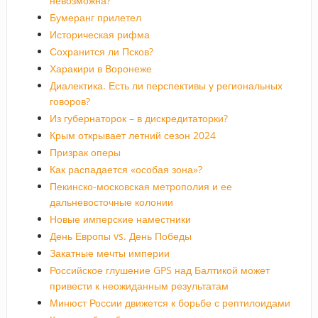
невозможна?
Бумеранг прилетел
Историческая рифма
Сохранится ли Псков?
Харакири в Воронеже
Диалектика. Есть ли перспективы у региональных
говоров?
Из губернаторок – в дискредитаторки?
Крым открывает летний сезон 2024
Призрак оперы
Как распадается «особая зона»?
Пекинско-московская метрополия и ее
дальневосточные колонии
Новые имперские наместники
День Европы vs. День Победы
Закатные мечты империи
Российское глушение GPS над Балтикой может
привести к неожиданным результатам
Минюст России движется к борьбе с рептилоидами