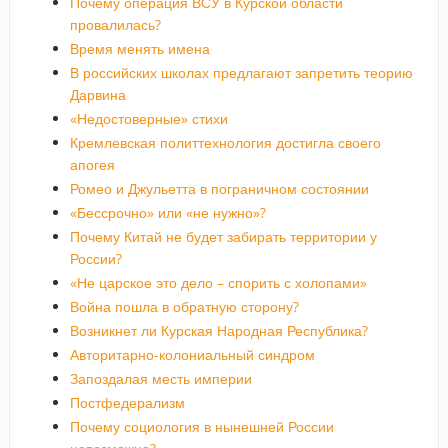
Почему операция ВСУ в Курской области
провалилась?
Время менять имена
В российских школах предлагают запретить теорию
Дарвина
«Недостоверные» стихи
Кремлевская политтехнология достигла своего
апогея
Ромео и Джульетта в пограничном состоянии
«Бессрочно» или «не нужно»?
Почему Китай не будет забирать территории у
России?
«Не царское это дело – спорить с холопами»
Война пошла в обратную сторону?
Возникнет ли Курская Народная Республика?
Авторитарно-колониальный синдром
Запоздалая месть империи
Постфедерализм
Почему социология в нынешней России