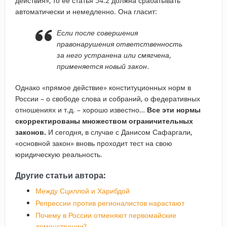
действия», то ее статья 54.2 должна срабатывать
автоматически и немедленно. Она гласит:
Если после совершения
правонарушения ответственность
за него устранена или смягчена,
применяется новый закон.
Однако «прямое действие» конституционных норм в
России – о свободе слова и собраний, о федеративных
отношениях и т.д. – хорошо известно…
Все эти нормы
скорректированы множеством ограничительных
законов.
И сегодня, в случае с Данисом Сафаргали,
«основной закон» вновь проходит тест на свою
юридическую реальность.
Другие статьи автора:
Между Сциллой и Харибдой
Репрессии против регионалистов нарастают
Почему в России отменяют первомайские
демонстрации?