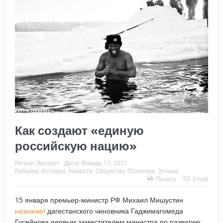
Как создают «единую
российскую нацию»
Регион.Эксперт
Дата:
Январь 17, 2021
Рубрика:
История
,
Новости
,
Общество
,
Политика
,
Этника
Печать
Email
15 января премьер-министр РФ Михаил Мишустин
назначил
дагестанского чиновника Гаджимагомеда
Гусейнова первым заместителем министра по развитию