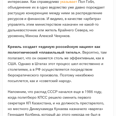
интересами. Как справедливо
указывает
Пол Гобл,
объединение их в одно ведомство уже давно порождает
растущую конкуренцию между ними за распределение
ресурсов и финансов. И видимо, в качестве «арбитра»
управлять этим министерством назначен не какой-то
дальневосточник или житель Крайнего Севера, но
уроженец Минска Алексей Чекунков.
Кремль создает «единую российскую нацию» как
полиэтнический «плавильный тигель».
Вероятно, там
полагают, что он окажется столь же эффективным, как в
США. Однако в Штатах этот процесс шел естественно и
столетиями, а в РФ осуществляется посредством
бюрократического произвола. Поэтому неизбежно
посыплется, как и «советский народ».
Напомним, что распад СССР начался еще в 1986 году,
когда политбюро КПСС решило сменить первого
секретаря КП Казахстана, и на должность престарелого,
но местного Динмухамеда Кунаева назначило «варяга»
Геннадия Колбина, который до этого никогда не был в