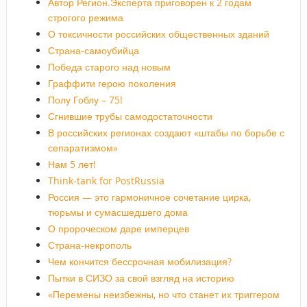
Автор Регион.Эксперта приговорен к 2 годам
строгого режима
О токсичности российских общественных зданий
Страна-самоубийца
Победа старого над новым
Граффити герою поколения
Полу Гоблу – 75!
Сгнившие трубы самодостаточности
В российских регионах создают «штабы по борьбе с
сепаратизмом»
Нам 5 лет!
Think-tank for PostRussia
Россия — это гармоничное сочетание цирка,
тюрьмы и сумасшедшего дома
О пророческом даре имперцев
Страна-некрополь
Чем кончится бессрочная мобилизация?
Пытки в СИЗО за свой взгляд на историю
«Перемены неизбежны, но что станет их триггером