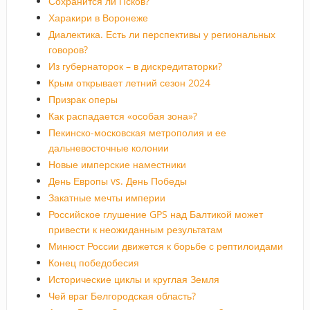
Сохранится ли Псков?
Харакири в Воронеже
Диалектика. Есть ли перспективы у региональных
говоров?
Из губернаторок – в дискредитаторки?
Крым открывает летний сезон 2024
Призрак оперы
Как распадается «особая зона»?
Пекинско-московская метрополия и ее
дальневосточные колонии
Новые имперские наместники
День Европы vs. День Победы
Закатные мечты империи
Российское глушение GPS над Балтикой может
привести к неожиданным результатам
Минюст России движется к борьбе с рептилоидами
Конец победобесия
Исторические циклы и круглая Земля
Чей враг Белгородская область?