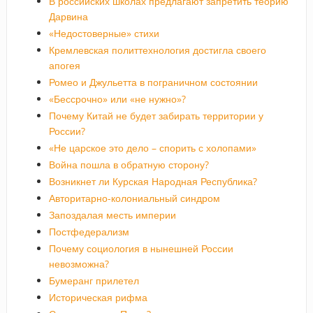
В российских школах предлагают запретить теорию
Дарвина
«Недостоверные» стихи
Кремлевская политтехнология достигла своего
апогея
Ромео и Джульетта в пограничном состоянии
«Бессрочно» или «не нужно»?
Почему Китай не будет забирать территории у
России?
«Не царское это дело – спорить с холопами»
Война пошла в обратную сторону?
Возникнет ли Курская Народная Республика?
Авторитарно-колониальный синдром
Запоздалая месть империи
Постфедерализм
Почему социология в нынешней России
невозможна?
Бумеранг прилетел
Историческая рифма