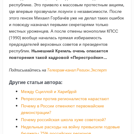
республике. Это привело к массовым протестным акциям,
где впервые прозвучали лозунги о независимости. После
этого генсек Михаил Горбачёв уже не делал таких ошибок
и повсюду назначал первыми секретарями только
местных уроженцев. А после отмены монополии КПСС
(1990) вообще началась прямая избираемость
председателей верховных советов и президентов
республик.
Нынешний Кремль очень опасается
повторения такой кадровой «Перестройки»…
Подписывайтесь на
Телеграм-канал Регион.Эксперт
Другие статьи автора:
Между Сциллой и Харибдой
Репрессии против регионалистов нарастают
Почему в России отменяют первомайские
демонстрации?
Почему российская школа хуже советской?
Недельные расходы на войну превысили годовые
бюджеты 75% российских регионов