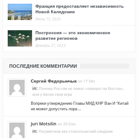
Франция предоставляет независимость
Новой Каледонии
Июль 13, 2025
Построссия — это экономическое
развитие регионов
Декабрь 27, 2023
ПОСЛЕДНИЕ КОММЕНТАРИИ
Сергий Федорынчык
on 17 Окт
in:
Почему России не помог «поворот на Восток»,
или у Китая своя игра
Вопреки утверждению Главы МИД КНР Ван И "Китай
не может допустить пора ...
Juri Motsilin
on 20 Сен
in:
Патриотизм как стокгольмский синдром