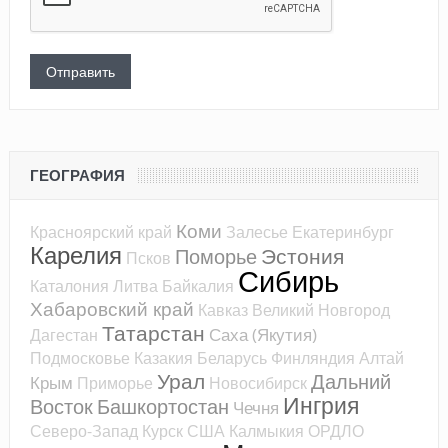
ГЕОГРАФИЯ
Коми
Красноярский край
Залесье
Екатеринбург
Карелия
Эстония
Поморье
Псков
Сибирь
Каталония
Литва
Байкалия
Хабаровский край
Кавказ
Великий Новгород
Татарстан
Саха (Якутия)
Дагестан
Подмосковье
Казакия
Беларусь
Финляндия
Алтай
Урал
Дальний
Крым
Приморье
Новосибирск
Ингрия
Восток
Башкортостан
Чечня
Северо-Запад
Курск
США
Калмыкия
ОРДЛО