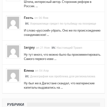
Штепа, интересный автор. Сторонник реформ в
России. ...
Гость
on 06 Янв
in:
Хорошилище грядет по гульбищу на позорище
И слово «русский» убрать. Оно же по происхождению
скандинавское! ...
Sergey
in:
on 21 Ноя
Настоящий Трамп
Ну тут много, что можно было бы прокомментировать.
Самого первого изве ...
Елена
on 04 Апр
in:
Демография как проблема для регионализма
Ну был же в Дагестане скандал, что материнские
капиталы выдавались на ...
РУБРИКИ