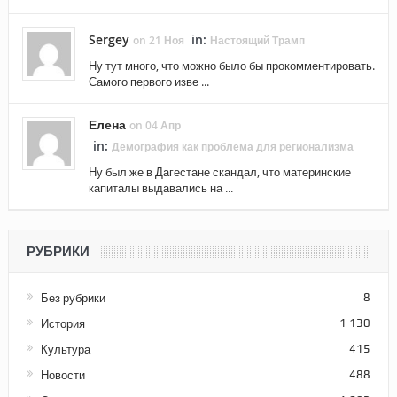
Sergey
in:
on 21 Ноя
Настоящий Трамп
Ну тут много, что можно было бы прокомментировать.
Самого первого изве ...
Елена
on 04 Апр
in:
Демография как проблема для регионализма
Ну был же в Дагестане скандал, что материнские
капиталы выдавались на ...
РУБРИКИ
Без рубрики
8
История
1 130
Культура
415
Новости
488