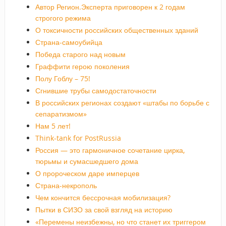
Автор Регион.Эксперта приговорен к 2 годам
строгого режима
О токсичности российских общественных зданий
Страна-самоубийца
Победа старого над новым
Граффити герою поколения
Полу Гоблу – 75!
Сгнившие трубы самодостаточности
В российских регионах создают «штабы по борьбе с
сепаратизмом»
Нам 5 лет!
Think-tank for PostRussia
Россия — это гармоничное сочетание цирка,
тюрьмы и сумасшедшего дома
О пророческом даре имперцев
Страна-некрополь
Чем кончится бессрочная мобилизация?
Пытки в СИЗО за свой взгляд на историю
«Перемены неизбежны, но что станет их триггером