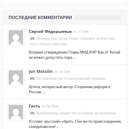
ПОСЛЕДНИЕ КОММЕНТАРИИ
Сергий Федорынчык
on 17 Окт
in:
Почему России не помог «поворот на Восток»,
или у Китая своя игра
Вопреки утверждению Главы МИД КНР Ван И "Китай
не может допустить пора ...
Juri Motsilin
on 20 Сен
in:
Патриотизм как стокгольмский синдром
Штепа, интересный автор. Сторонник реформ в
России. ...
Гость
on 06 Янв
in:
Хорошилище грядет по гульбищу на позорище
И слово «русский» убрать. Оно же по происхождению
скандинавское! ...