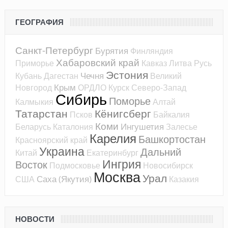
ГЕОГРАФИЯ
Санкт-Петербург
Бурятия
Финляндия
Хабаровский край
Приморье
Кавказ
Литва
Русь
Эстония
Чечня
Кубань
Дагестан
Великий
Крым
Новгород
ОРДЛО
Курск
Северо-Запад
Сибирь
Поморье
Калмыкия
Алтай
Татарстан
Кёнигсберг
Псков
Байкалия
Коми
Ингушетия
Беларусь
Каталония
Залесье
Карелия
Башкортостан
Красноярский край
Украина
Дальний
Китай
Екатеринбург
Ингрия
Восток
Подмосковье
Новосибирск
Москва
Урал
Саха (Якутия)
США
Казакия
НОВОСТИ