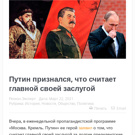
Путин признался, что считает
главной своей заслугой
Регион.Эксперт
Дата:
Март 22, 2021
Рубрика:
История
,
Новости
,
Общество
,
Политика
Печать
Email
Вчера, в еженедельной пропагандистской программе
«Москва. Кремль. Путин» ее герой
заявил
о том, что
считает главной своей заслугой за долгие президентские