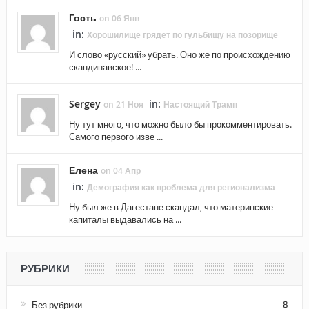
Гость
on 06 Янв
in:
Хорошилище грядет по гульбищу на позорище
И слово «русский» убрать. Оно же по происхождению
скандинавское! ...
Sergey
in:
on 21 Ноя
Настоящий Трамп
Ну тут много, что можно было бы прокомментировать.
Самого первого изве ...
Елена
on 04 Апр
in:
Демография как проблема для регионализма
Ну был же в Дагестане скандал, что материнские
капиталы выдавались на ...
РУБРИКИ
Без рубрики
8