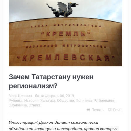
Зачем Татарстану нужен
регионализм?
Марк Шишкин
Дата:
Февраль 06, 2019
Рубрика:
История
,
Культура
,
Общество
,
Политика
,
Регбрендинг
,
Экономика
,
Этника
Печать
Email
Иллюстрация: Дракон Зилант символически
объединяет казанцев и новгородцев, против которых