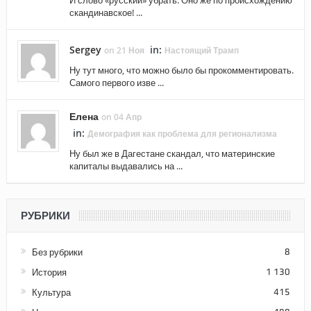
И слово «русский» убрать. Оно же по происхождению
скандинавское! ...
Sergey
in:
on 21 Ноя
Настоящий Трамп
Ну тут много, что можно было бы прокомментировать.
Самого первого изве ...
Елена
on 04 Апр
in:
Демография как проблема для регионализма
Ну был же в Дагестане скандал, что материнские
капиталы выдавались на ...
РУБРИКИ
Без рубрики
8
История
1 130
Культура
415