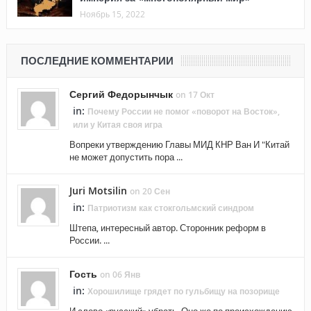
Ноябрь 15, 2022
ПОСЛЕДНИЕ КОММЕНТАРИИ
Сергий Федорынчык
on 17 Окт
in:
Почему России не помог «поворот на Восток»,
или у Китая своя игра
Вопреки утверждению Главы МИД КНР Ван И "Китай
не может допустить пора ...
Juri Motsilin
on 20 Сен
in:
Патриотизм как стокгольмский синдром
Штепа, интересный автор. Сторонник реформ в
России. ...
Гость
on 06 Янв
in:
Хорошилище грядет по гульбищу на позорище