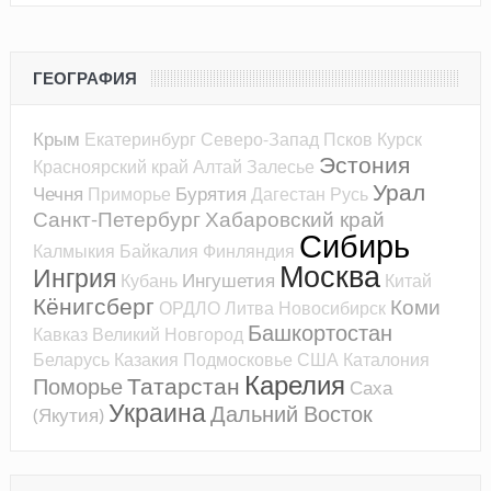
ГЕОГРАФИЯ
Крым
Екатеринбург
Северо-Запад
Псков
Курск
Эстония
Красноярский край
Алтай
Залесье
Урал
Чечня
Бурятия
Приморье
Дагестан
Русь
Санкт-Петербург
Хабаровский край
Сибирь
Калмыкия
Байкалия
Финляндия
Москва
Ингрия
Ингушетия
Кубань
Китай
Кёнигсберг
Коми
ОРДЛО
Литва
Новосибирск
Башкортостан
Кавказ
Великий Новгород
Беларусь
Казакия
Подмосковье
США
Каталония
Карелия
Татарстан
Поморье
Саха
Украина
Дальний Восток
(Якутия)