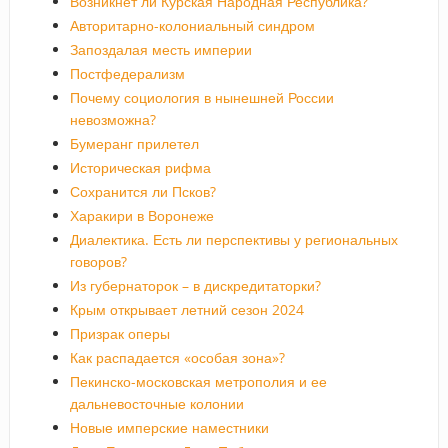
Возникнет ли Курская Народная Республика?
Авторитарно-колониальный синдром
Запоздалая месть империи
Постфедерализм
Почему социология в нынешней России
невозможна?
Бумеранг прилетел
Историческая рифма
Сохранится ли Псков?
Харакири в Воронеже
Диалектика. Есть ли перспективы у региональных
говоров?
Из губернаторок – в дискредитаторки?
Крым открывает летний сезон 2024
Призрак оперы
Как распадается «особая зона»?
Пекинско-московская метрополия и ее
дальневосточные колонии
Новые имперские наместники