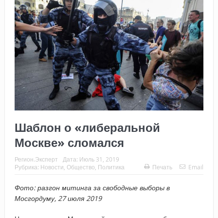
Шаблон о «либеральной
Москве» сломался
Регион.Эксперт
Дата:
Июль 31, 2019
Рубрика:
Новости
,
Общество
,
Политика
Печать
Email
Фото: разгон митинга за свободные выборы в
Мосгордуму, 27 июля 2019