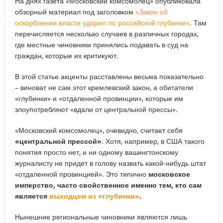
На днях газета «Московский комсомолец» опубликовала
обзорный материал под заголовком
«Закон об
оскорблении власти ударил по российской глубинке»
. Там
перечисляется несколько случаев в различных городах,
где местные чиновники принялись подавать в суд на
граждан, которые их критикуют.
В этой статье акценты расставлены весьма показательно
– виноват не сам этот кремлевский закон, а обитатели
«глубинки» и «отдаленной провинции», которые им
злоупотребляют «вдали от центральной прессы».
«Московский комсомолец», очевидно, считает себя
«центральной прессой»
. Хотя, например, в США такого
понятия просто нет, и ни одному вашингтонскому
журналисту не придет в голову назвать какой-нибудь штат
«отдаленной провинцией». Это типично
московское
имперство, часто свойственное именно тем, кто сам
является
выходцем из «глубинки»
.
Нынешние региональные чиновники являются лишь