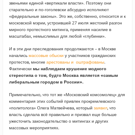
звеньями единой «вертикали власти». Поэтому они
старательно и по-гоголевски абсурдно исполняют
«федеральные законы». Это же, собственно, относится и к
московской мэрии, устроившей 27 июля жестокий разгон
мирного протестного митинга, применяя насилие в
масштабах, немыслимых для любой «глубинки».
И в эти дни преследования продолжаются – в Москве
начались
массовые обыски
у участников гражданских
протестов, многие
арестованы и оштрафованы
.
Фактически
мы наблюдаем крушение модного
стереотипа о том, будто Москва является «самым
либеральным городом в России».
Примечательно, что тот же «Московский комсомолец» для
комментария этих событий привлек прокремлевского
«политолога» Олега Матвейчева, который
заявил
, что
власть сделала всё правильно и призвал еще больше
ужесточить законодательство о митингах и других
массовых мероприятиях.