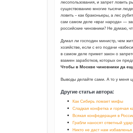
лесопользования, и запрет ловить р
существованию многие тысячи людей
ловить – как браконьеры, а лес руби
сам самом деле «враг народа» — за
российские чиновники? Не думаю, чт
Думал ли господин министр, чем жи
хозяйстве, если с его подачи «взбе
в самом деле примет закон о запрет
взамен заработков, которых он предл
Чтобы в Москве чиновники да еще
Выводы делайте сами. А то у меня ц
Другие статьи автора:
Как Сибирь ломает мифы
Сладкая конфетка и горячая 
Всякая конфедерация в Росси
Грабли наносят ответный уда
Никто не даст нам избавленья