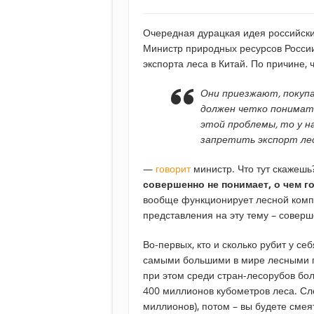
Очередная дурацкая идея российски
Министр природных ресурсов Росси
экспорта леса в Китай. По причине, 
Они приезжают, покупа
должен четко понимать
этой проблемы, то у на
запретить экспорт ле
—
говорит
министр. Что тут скажешь?
совершенно не понимает, о чем г
вообще функционирует лесной компле
представления на эту тему – соверш
Во-первых, кто и сколько рубит у с
самыми большими в мире лесными п
при этом среди стран-лесорубов бол
400 миллионов кубометров леса. Сле
миллионов), потом – вы будете смея