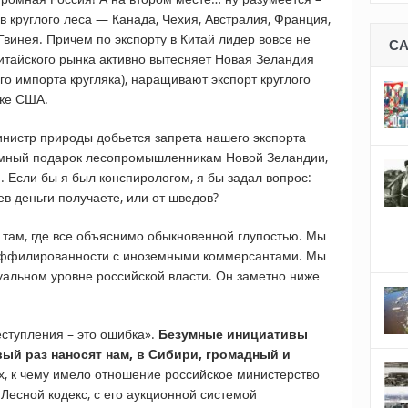
 круглого леса — Канада, Чехия, Австралия, Франция,
винея. Причем по экспорту в Китай лидер вовсе не
С
китайского рынка активно вытесняет Новая Зеландия
го импорта кругляка), наращивают экспорт круглого
 же США.
инистр природы добьется запрета нашего экспорта
ромный подарок лесопромышленникам Новой Зеландии,
 Если бы я был конспирологом, я бы задал вопрос:
в деньги получаете, или от шведов?
 там, где все объяснимо обыкновенной глупостью. Мы
 аффилированности с иноземными коммерсантами. Мы
уальном уровне российской власти. Он заметно ниже
еступления – это ошибка».
Безумные инициативы
вый раз наносят нам, в Сибири, громадный и
х, к чему имело отношение российское министерство
Лесной кодекс, с его аукционной системой