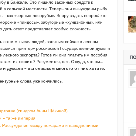
ыбу в Байкале. Это лишило законных средств к
 в сельской местности. Теперь они вынуждены рыбу
ть – как «черные лесорубы». Впору задать вопрос: кто
морские «пиндосы», забугорные «хунвэйбины», или
о дать ответ представляет особую сложность.
ть сотням тысяч людей, занятым сейчас в лесном
сившийся принтер» российской Государственной думы и
е лесного экспорта? Готов ли они платить им пособия
ПО
агает их лишить? Разумеется, нет. Откуда, что вы…
 и думали – вы слишком многого от них хотите.
ензурные слова уже кончились.
картошка (синдром Анны Щёкиной)
и – та же империя
р. Рассуждения между пожарами и наводнениями