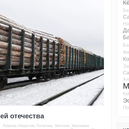
К
Бе
Са
Но
Д
Б
Ба
Фи
К
За
Са
Ал
М
Ку
Э
По
ей отечества
Рубрика:
Общество
,
Политика
,
Экология
,
Экономика