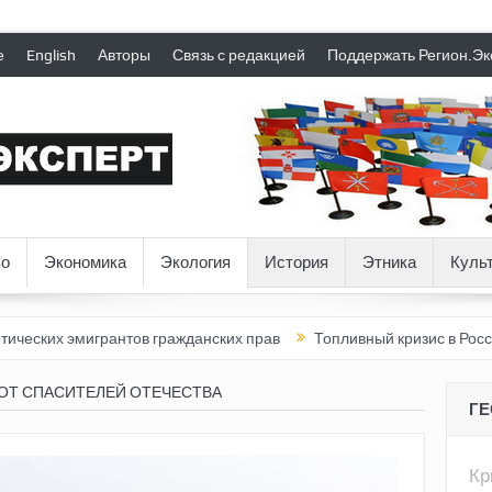
е
English
Авторы
Связь с редакцией
Поддержать Регион.Эк
о
Экономика
Экология
История
Этника
Куль
грантов гражданских прав
Топливный кризис в России
Почем
ОТ СПАСИТЕЛЕЙ ОТЕЧЕСТВА
Г
К