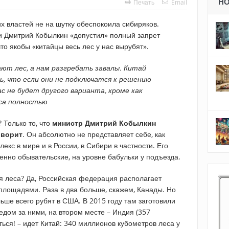
Н
Печать
Email
х властей не на шутку обеспокоила сибиряков.
и Дмитрий Кобылкин «допустил» полный запрет
что якобы «китайцы весь лес у нас вырубят».
ют лес, а нам разгребать завалы. Китай
, что если они не подключатся к решению
с не будет другого варианта, кроме как
са полностью
 Только то, что
министр Дмитрий Кобылкин
оворит
. Он абсолютно не представляет себе, как
кс в мире и в России, в Сибири в частности. Его
енно обывательские, на уровне бабульки у подъезда.
ебя леса? Да, Российская федерация располагает
лощадями. Раза в два больше, скажем, Канады. Но
ьше всего рубят в США. В 2015 году там заготовили
дом за ними, на втором месте – Индия (357
ться! – идет Китай: 340 миллионов кубометров леса у