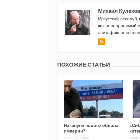
Михаил Кулехо
Иркутский лесоруб, 
как непоправимый с
эпитафию последне
ПОХОЖИЕ СТАТЬИ
Накануне нового обвала
«Сиб
империи?
кита
Июнь 02, 2026
Февра