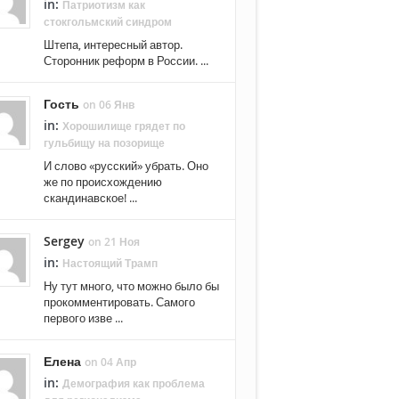
in:
Патриотизм как
стокгольмский синдром
Штепа, интересный автор.
Сторонник реформ в России. ...
Гость
on 06 Янв
in:
Хорошилище грядет по
гульбищу на позорище
И слово «русский» убрать. Оно
же по происхождению
скандинавское! ...
Sergey
on 21 Ноя
in:
Настоящий Трамп
Ну тут много, что можно было бы
прокомментировать. Самого
первого изве ...
Елена
on 04 Апр
in:
Демография как проблема