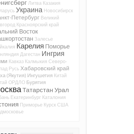
ёнигсберг
Литва
Казакия
Украина
ларусь
Новосибирск
нкт-Петербург
Великий
вгород
Красноярский край
альний Восток
ашкортостан
Залесье
Карелия
Поморье
йкалия
Ингрия
нляндия
Дагестан
оми
Кавказ
Калмыкия
Северо-
Хабаровский край
пад
Русь
ха (Якутия)
Ингушетия
Китай
Бурятия
тай
ОРДЛО
осква
Татарстан
Урал
бань
Екатеринбург
Каталония
стония
Приморье
Курск
США
дмосковье