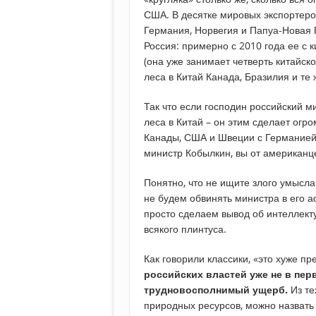
США. В десятке мировых экспортеров
Германия, Норвегия и Папуа-Новая Г
Россия: примерно с 2010 года ее с 
(она уже занимает четверть китайско
леса в Китай Канада, Бразилия и те
Так что если господин российский м
леса в Китай – он этим сделает ог
Канады, США и Швеции с Германией.
министр Кобылкин, вы от американце
Понятно, что не ищите злого умысла
не будем обвинять министра в его
просто сделаем вывод об интеллект
всякого плинтуса.
Как говорили классики, «это хуже пр
российских властей уже не в пер
трудновосполнимый ущерб.
Из те
природных ресурсов, можно назвать 