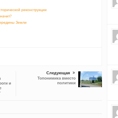
сторической реконструкции
значит?
Середины Земли
Следующая
Топонимика вместо
м
политики
роги и
е
?