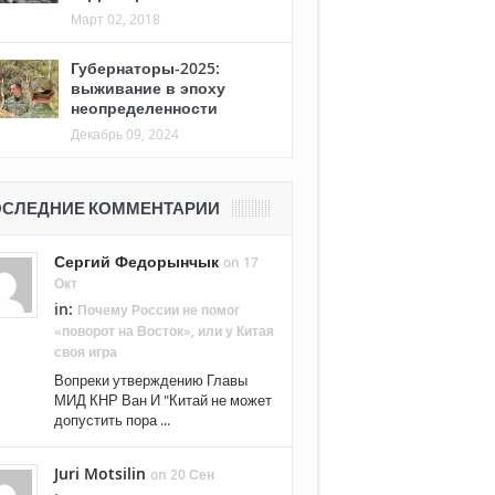
Март 02, 2018
Губернаторы-2025:
выживание в эпоху
неопределенности
Декабрь 09, 2024
СЛЕДНИЕ КОММЕНТАРИИ
Сергий Федорынчык
on 17
Окт
in:
Почему России не помог
«поворот на Восток», или у Китая
своя игра
Вопреки утверждению Главы
МИД КНР Ван И "Китай не может
допустить пора ...
Juri Motsilin
on 20 Сен