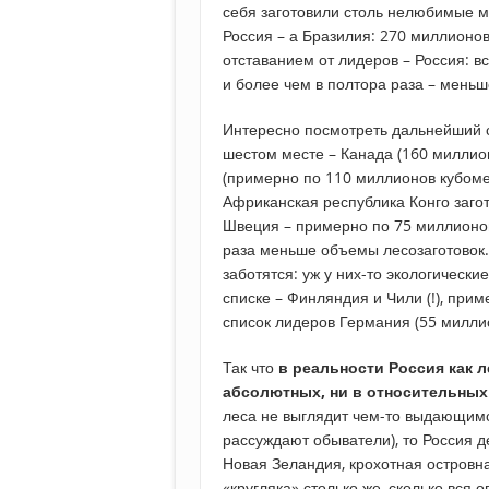
себя заготовили столь нелюбимые м
Россия – а Бразилия: 270 миллионов
отставанием от лидеров – Россия: в
и более чем в полтора раза – меньш
Интересно посмотреть дальнейший с
шестом месте – Канада (160 миллио
(примерно по 110 миллионов кубоме
Африканская республика Конго заго
Швеция – примерно по 75 миллионов
раза меньше объемы лесозаготовок. 
заботятся: уж у них-то экологическ
списке – Финляндия и Чили (!), при
список лидеров Германия (55 милли
Так что
в реальности Россия как л
абсолютных, ни в относительных
леса не выглядит чем-то выдающимся
рассуждают обыватели), то Россия д
Новая Зеландия, крохотная островна
«кругляка» столько же, сколько вся 