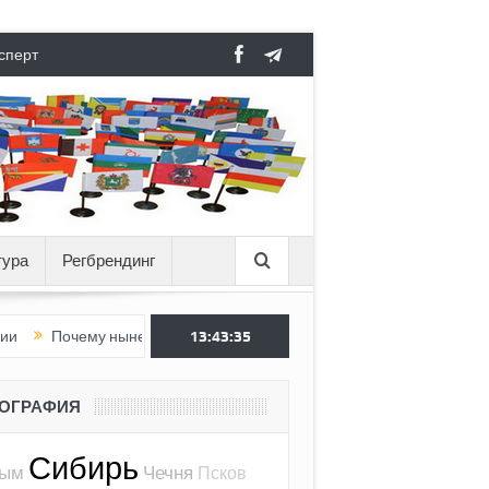
сперт
тура
Регбрендинг
у нынешняя Россия стала хуже, чем СССР?
13:43:37
Вертикаль под дав
ЕОГРАФИЯ
Сибирь
рым
Чечня
Псков