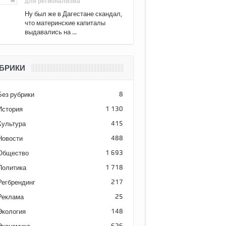
для регионализма
Ну был же в Дагестане скандал,
что материнские капиталы
выдавались на ...
БРИКИ
Без рубрики
8
История
1 130
Культура
415
Новости
488
Общество
1 693
Политика
1 718
Регбрендинг
217
Реклама
25
Экология
148
626