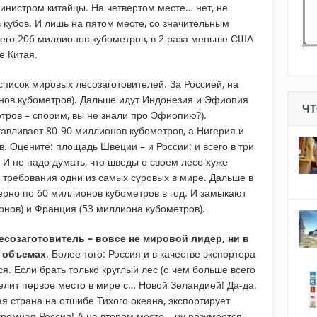
инистром китайцы. На четвертом месте… нет, не
 кубов. И лишь на пятом месте, со значительным
сего 206 миллионов кубометров, в 2 раза меньше США
е Китая.
писок мировых лесозаготовителей. За Россией, на
нов кубометров). Дальше идут Индонезия и Эфиопия
ЧТ
тров – спорим, вы не знали про Эфиопию?).
тавливает 80-90 миллионов кубометров, а Нигерия и
. Оцените: площадь Швеции – и России: и всего в три
И не надо думать, что шведы о своем лесе хуже
ие требования одни из самых суровых в мире. Дальше в
мерно по 60 миллионов кубометров в год. И замыкают
онов) и Франция (53 миллиона кубометров).
есозаготовитель – вовсе не мировой лидер, ни в
 объемах
. Более того: Россия и в качестве экспортера
. Если брать только круглый лес (о чем больше всего
елит первое место в мире с… Новой Зеландией! Да-да.
я страна на отшибе Тихого океана, экспортирует
огромная Россия! А на втором месте… ну разумеется –