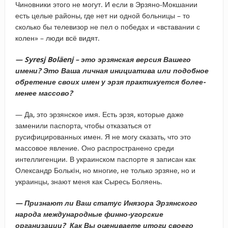
Чиновники этого не могут. И если в Эрзяно-Мокшании
есть целые районы, где нет ни одной больницы – то
сколько бы телевизор не пел о победах и «вставании с
колен» – люди всё видят.
— Syresj Bol
äenj – это эрзянская версия Вашего
имени? Это Ваша личная инициатива или подобное
обретение своих имен у эрзя практикуется более-
менее массово?
— Да, это эрзянское имя. Есть эрзя, которые даже
заменили паспорта, чтобы отказаться от
русифицированных имен. Я не могу сказать, что это
массовое явление. Оно распространено среди
интеллигенции. В украинском паспорте я записан как
Олександр Болькiн, но многие, не только эрзяне, но и
украинцы, знают меня как Сыресь Боляень.
— Признают ли Ваш статус Инязора Эрзянского
народа международные финно-угорские
организации? Как Вы оцениваете итоги своего