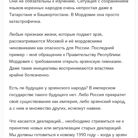
Они не обязательны к изучению. Ситуация с сохранением
языков коренных народов очень непростая даже в
Татарстане и Башкортостане. В Мордовии она просто
катастрофична.
Любые признаки жизни, которые подают эрзя,
рассматриваются Москвой и её мордовскими
чиновниками как опасность для России. Последний
пример – моё обращение к Правительству Республики
Мордовия с требованием открыть эрзянскую гимназию.
Даже такие инициативы воспринимаются властями
крайне болезненно.
Есть ли будущее у эрзянского народа? В имперском
государстве такого будущего нет. Либо Россия прекратит
своё существование как империя, либо эрзянский народ,
а с ним и множество других, исчезнут навеки.
Что касается деклараций… необходимо стремиться не к
принятию новых или актуализации старых деклараций.
Мы должны готовиться к новому 1990 году – когда у эрзян