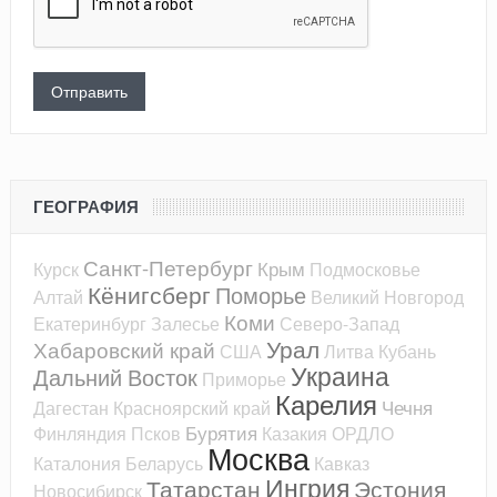
ГЕОГРАФИЯ
Санкт-Петербург
Крым
Курск
Подмосковье
Кёнигсберг
Поморье
Алтай
Великий Новгород
Коми
Екатеринбург
Залесье
Северо-Запад
Урал
Хабаровский край
США
Литва
Кубань
Украина
Дальний Восток
Приморье
Карелия
Чечня
Дагестан
Красноярский край
Бурятия
Финляндия
Псков
Казакия
ОРДЛО
Москва
Каталония
Беларусь
Кавказ
Ингрия
Татарстан
Эстония
Новосибирск