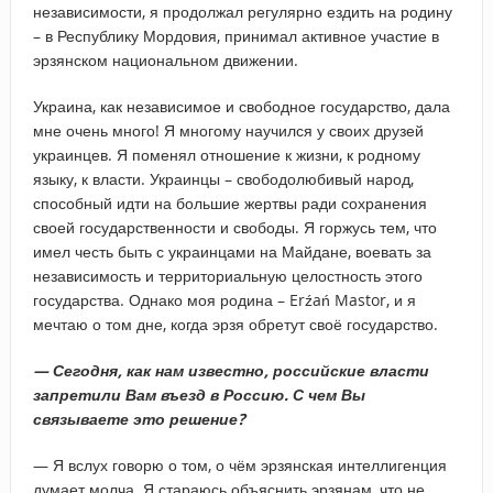
независимости, я продолжал регулярно ездить на родину
– в Республику Мордовия, принимал активное участие в
эрзянском национальном движении.
Украина, как независимое и свободное государство, дала
мне очень много! Я многому научился у своих друзей
украинцев. Я поменял отношение к жизни, к родному
языку, к власти. Украинцы – свободолюбивый народ,
способный идти на большие жертвы ради сохранения
своей государственности и свободы. Я горжусь тем, что
имел честь быть с украинцами на Майдане, воевать за
независимость и территориальную целостность этого
государства. Однако моя родина – Erźań Mastor, и я
мечтаю о том дне, когда эрзя обретут своё государство.
— Сегодня, как нам известно, российские власти
запретили Вам въезд в Россию. С чем Вы
связываете это решение?
— Я вслух говорю о том, о чём эрзянская интеллигенция
думает молча. Я стараюсь объяснить эрзянам, что не