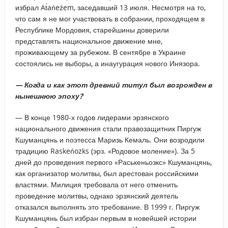
избрал At́ańeźem, заседавший 13 июля. Несмотря на то,
что сам я не мог участвовать в собрании, проходящем в
Республике Мордовия, старейшины доверили
представлять национальное движение мне,
проживающему за рубежом. В сентябре в Украине
состоялись не выборы, а инаугурация нового Инязора.
— Когда и как этот древний титул был возрожден в
нынешнюю эпоху?
— В конце 1980-х годов лидерами эрзянского
национального движения стали правозащитник Пиргуж
Кшуманцянь и поэтесса Маризь Кемаль. Они возродили
традицию Raskeńozks (эрз. «Родовое моление»). За 5
дней до проведения первого «Раськеньозкс» Кшуманцянь,
как организатор молитвы, был арестован российскими
властями. Милиция требовала от него отменить
проведение молитвы, однако эрзянский деятель
отказался выполнять это требование. В 1999 г. Пиргуж
Кшуманцянь был избран первым в новейшей истории