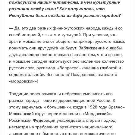
пожалуйста нашим читателям, в чем культурные
различия между ними? Как получилось, что
Республика была создана из двух разных народов?
— Да, это два разных финно-угорских народа, каждый со
своей историей, языком и культурой. При условии, что
эрзя и мокша не знают общего, например, русского языка,
понимать они друг друга не будут. Заблуждение о якобы
двух диалектах единого языка вызвано тем, что и эрзяне,
и мокшане сегодня используют бесчисленное количество
русских слов, русизмов. «Вопросось канешна глубокой и
содержательной». Вы поняли? Поздравляю, вы знаете
«мордовский»!
Традиции переназывать и небрежно смешивать два
разных народа – еще из дореволюционной России. К
этому вернулась и большевики, когда в 1928 году Эрзяно–
Мокшанский округ переименовали в «Мордовский».
Российская Федерация унаследовала старый подход,
несмотря на требования эрзянского национального
движения еще в бытность в стране демократического