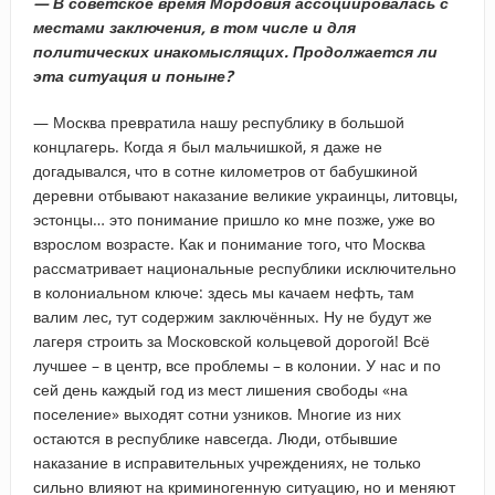
— В советское время Мордовия ассоциировалась с
местами заключения, в том числе и для
политических инакомыслящих. Продолжается ли
эта ситуация и поныне?
— Москва превратила нашу республику в большой
концлагерь. Когда я был мальчишкой, я даже не
догадывался, что в сотне километров от бабушкиной
деревни отбывают наказание великие украинцы, литовцы,
эстонцы… это понимание пришло ко мне позже, уже во
взрослом возрасте. Как и понимание того, что Москва
рассматривает национальные республики исключительно
в колониальном ключе: здесь мы качаем нефть, там
валим лес, тут содержим заключённых. Ну не будут же
лагеря строить за Московской кольцевой дорогой! Всё
лучшее – в центр, все проблемы – в колонии. У нас и по
сей день каждый год из мест лишения свободы «на
поселение» выходят сотни узников. Многие из них
остаются в республике навсегда. Люди, отбывшие
наказание в исправительных учреждениях, не только
сильно влияют на криминогенную ситуацию, но и меняют