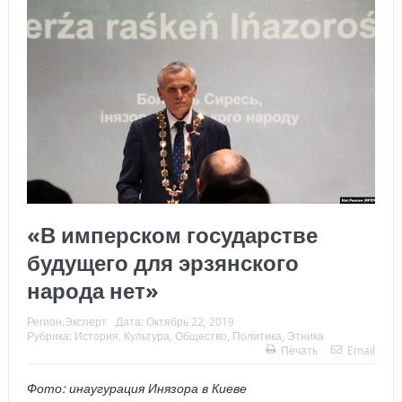
«В имперском государстве
будущего для эрзянского
народа нет»
Регион.Эксперт
Дата:
Октябрь 22, 2019
Рубрика:
История
,
Культура
,
Общество
,
Политика
,
Этника
Печать
Email
Фото: инаугурация Инязора в Киеве