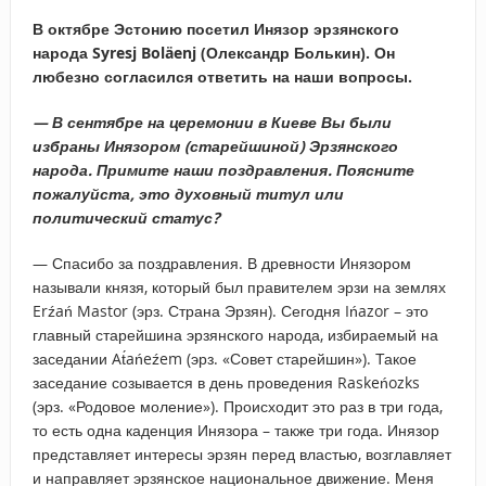
В октябре Эстонию посетил Инязор эрзянского
народа Syresj Boläenj (Олександр Болькин). Он
любезно согласился ответить на наши вопросы.
— В сентябре на церемонии в Киеве Вы были
избраны Инязором (старейшиной) Эрзянского
народа. Примите наши поздравления. Поясните
пожалуйста, это духовный титул или
политический статус?
— Спасибо за поздравления. В древности Инязором
называли князя, который был правителем эрзи на землях
Erźań Mastor (эрз. Страна Эрзян). Сегодня Ińazor – это
главный старейшина эрзянского народа, избираемый на
заседании At́ańeźem (эрз. «Совет старейшин»). Такое
заседание созывается в день проведения Raskeńozks
(эрз. «Родовое моление»). Происходит это раз в три года,
то есть одна каденция Инязора – также три года. Инязор
представляет интересы эрзян перед властью, возглавляет
и направляет эрзянское национальное движение. Меня