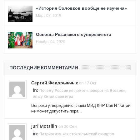
«История Соловков вообще не изучена»
Март 07, 2019
Основы Рязанского суверенитета
Ноябрь 04, 2020
ПОСЛЕДНИЕ КОММЕНТАРИИ
Сергий Федорынчык
on 17 Окт
in:
Почему России не помог «поворот на Восток»,
или у Китая своя игра
Вопреки утверждению Главы МИД КНР Ван И "Китай
не может допустить пора ...
Juri Motsilin
on 20 Сен
in:
Патриотизм как стокгольмский синдром