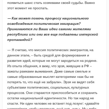
появиться шанс стать хозяевами своей судьбы. Важно
этот момент не проспать.
— Как может помочь процессу национального
освобождения политическая эмиграция?
Принимаются ли Ваши идеи самими жителями
республики или они все еще подавлены имперской
пропагандой?
— Я считаю, что миссия политических эмигрантов, на
данном этапе, – быть средой для формирования и
развития идей, которые не могут зародиться на родине.
Из опыта общения, я вижу, что эрзя, живущие в РФ –
зажаты рамками выживания. Даже самые смелые и
самые образованные мыслят категориями «как бы не
потерять то, что ещё не забрали». Эрзя не видят себя
субъектами политических, социальных, культурных
процессов. Они стараются приспособиться и сохранить
остатки национальной идентичности. Но так народ не
спасти. Ни один человек не встанет под лозунг: «давайте
напряжёмся, чтобы протянуть ещё чуть-чуть». Мы либо