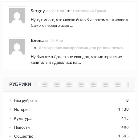
Sergey
in:
on 21 Ноя
Настоящий Трамп
Ну тут много, что можно было бы прокомментировать.
Самого первого изве ...
Елена
on 04 Апр
in:
Демография как проблема для регионализма
Ну был же в Дагестане скандал, что материнские
капиталы выдавались на ...
РУБРИКИ
Без рубрики
8
История
1 130
Культура
415
Новости
488
Общество
1 693