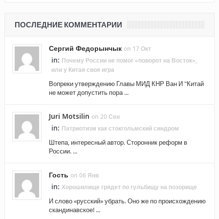
ПОСЛЕДНИЕ КОММЕНТАРИИ
Сергий Федорынчык
on 17 Окт
in:
Почему России не помог «поворот на Восток»,
или у Китая своя игра
Вопреки утверждению Главы МИД КНР Ван И "Китай
не может допустить пора ...
Juri Motsilin
on 20 Сен
in:
Патриотизм как стокгольмский синдром
Штепа, интересный автор. Сторонник реформ в
России. ...
Гость
on 06 Янв
in:
Хорошилище грядет по гульбищу на позорище
И слово «русский» убрать. Оно же по происхождению
скандинавское! ...