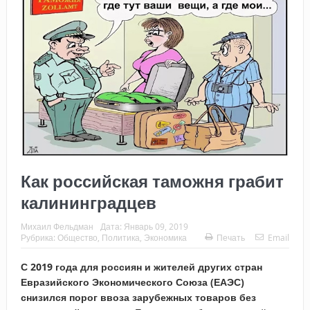
Как российская таможня грабит
калининградцев
Михаил Фельдман
Дата:
Январь 09, 2019
Рубрика:
Общество
,
Политика
,
Экономика
Печать
Email
С 2019 года для россиян и жителей других стран
Евразийского Экономического Союза (ЕАЭС)
снизился порог ввоза зарубежных товаров без