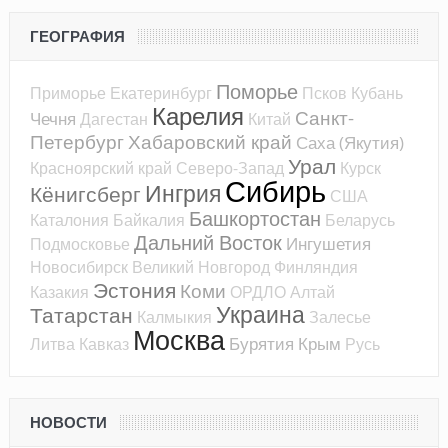
ГЕОГРАФИЯ
Поморье
Приморье
Екатеринбург
Псков
Кубань
Карелия
Санкт-
Чечня
Дагестан
Китай
Петербург
Хабаровский край
Саха (Якутия)
Урал
Красноярский край
Северо-Запад
Курск
Сибирь
Ингрия
Кёнигсберг
США
Башкортостан
Каталония
Байкалия
Беларусь
Дальний Восток
Ингушетия
Подмосковье
Новосибирск
Великий Новгород
Финляндия
Эстония
Коми
Казакия
ОРДЛО
Алтай
Украина
Татарстан
Калмыкия
Залесье
Москва
Бурятия
Крым
Литва
Кавказ
Русь
НОВОСТИ