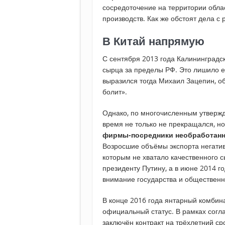
сосредоточение на территории облас
производств. Как же обстоят дела с
В Китай напрямую
С сентября 2013 года Калининградск
сырца за пределы РФ. Это лишило е
выразился тогда Михаил Зацепин, о
болит».
Однако, по многочисленным утвержд
время не только не прекращался, но
фирмы-посредники необработанн
Возросшие объёмы экспорта негатив
которым не хватало качественного 
президенту Путину, а в июне 2014 г
внимание государства и общественно
В конце 2016 года янтарный комбин
официальный статус. В рамках сог
заключён контракт на трёхлетний с