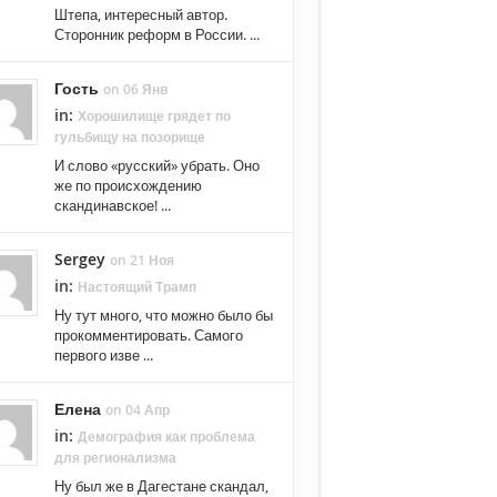
Штепа, интересный автор.
Сторонник реформ в России. ...
Гость
on 06 Янв
in:
Хорошилище грядет по
гульбищу на позорище
И слово «русский» убрать. Оно
же по происхождению
скандинавское! ...
Sergey
on 21 Ноя
in:
Настоящий Трамп
Ну тут много, что можно было бы
прокомментировать. Самого
первого изве ...
Елена
on 04 Апр
in:
Демография как проблема
для регионализма
Ну был же в Дагестане скандал,