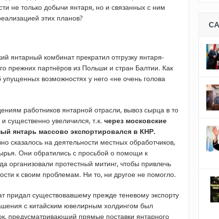
ти не только добычи янтаря, но и связанных с ним
 реализацией этих планов?
С
ий янтарный комбинат прекратил отгрузку янтаря-
го прежних партнёров из Польши и стран Балтии. Как
б упущенных возможностях у него «не очень голова
ениям работников янтарной отрасли, вывоз сырца в то
 и существенно увеличился, т.к.
через московские
ый янтарь массово экспортировался в КНР.
но сказалось на деятельности местных обработчиков,
сырья. Они обратились с просьбой о помощи к
ода организовали протестный митинг, чтобы привлечь
сти к своим проблемам. Ни то, ни другое не помогло.
ат придал существовавшему прежде теневому экспорту
лашения с китайским ювелирным холдингом был
рок, предусматривающий прямые поставки янтарного