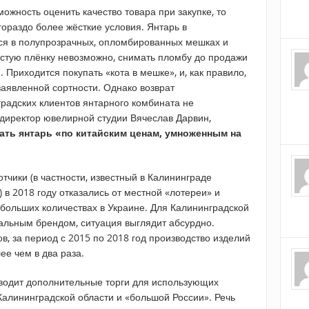
ожность оценить качество товара при закупке, то
ораздо более жёсткие условия. Янтарь в
ся в полупрозрачных, опломбированных мешках и
олстую плёнку невозможно, снимать пломбу до продажи
. Приходится покупать «кота в мешке», и, как правило,
заявленной сортности. Однако возврат
градских клиентов янтарного комбината не
 директор ювелирной студии Вячеслав Дарвин,
ть янтарь «по китайским ценам, умноженным на
отчики (в частности, известный в Калининграде
в 2018 году отказались от местной «лотереи» и
больших количествах в Украине. Для Калининградской
нальным брендом, ситуация выглядит абсурдно.
, за период с 2015 по 2018 год производство изделий
ее чем в два раза.
водит дополнительные торги для использующих
Калининградской области и «большой России». Речь