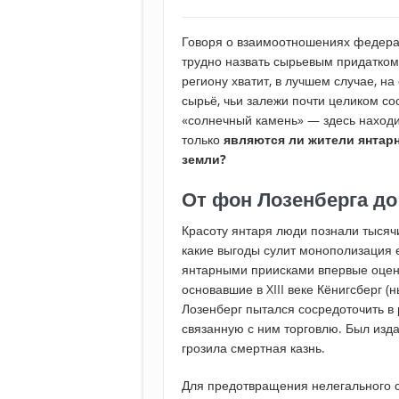
Говоря о взаимоотношениях федера
трудно назвать сырьевым придатком
региону хватит, в лучшем случае, н
сырьё, чьи залежи почти целиком со
«солнечный камень» — здесь находи
только
являются ли жители янтар
земли?
От фон Лозенберга до
Красоту янтаря люди познали тысячи
какие выгоды сулит монополизация
янтарными приисками впервые оцен
основавшие в XIII веке Кёнигсберг 
Лозенберг пытался сосредоточить в
связанную с ним торговлю. Был изд
грозила смертная казнь.
Для предотвращения нелегального 