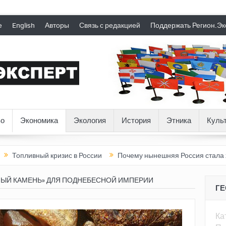
е
English
Авторы
Связь с редакцией
Поддержать Регион.Эк
о
Экономика
Экология
История
Этника
Куль
ый кризис в России
Почему нынешняя Россия стала хуже, чем 
ЫЙ КАМЕНЬ» ДЛЯ ПОДНЕБЕСНОЙ ИМПЕРИИ
Г
Ка