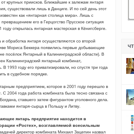
в от крупных приисков. Ближайшие к залежам янтаря
я, существовали лишь в Данциге. И по сей день этот
 известен как «янтарная столица мира». Лишь с
 превращением его в Герцогство Прусское ситуация
 году открылась янтарная мастерская в Кёнигсберге.
и обработка янтаря осуществляются со второй
ЧТ
ативе Мориса Беккера появились первые добывающие
не посёлок Янтарный в Калининградской области). В
оен Калининградский янтарный комбинат,
 В 1993 году его приватизировали, но спустя три года
ить в судебном порядке.
тарным предприятием, которое в 2001 году перешло в
 С 2004 года работа комбината была тесно связана с
Богдана, ставшего затем фигурантом уголовного дела.
авками янтаря-сырца в Польшу и Литву.
ающее янтарь предприятие находится в
орации «Ростех», возглавляемой всесильным
задачей директор комбината Михаил Зацепин назвал