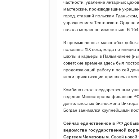
частности, удаление янтарных цехо
мастерские, производившие украшени
город, ставший польским Гданьском,
упразднением Тевтонского Ордена и
начала медленно изменяться. В 1641
В промышленных масштабах добыча 
половины XIX века, когда по иници
шахты и карьеры в Пальмникене (ны
советские времена здесь был постр
продолжающий работу и по сей день.
итоги приватизации пришлось отмен
Комбинат стал государственным уни
ведение Министерства финансов РФ.
деятельностью бизнесмена Виктора 
Богдан занимался крупнейшими пост
Сейчас единственное в РФ добыв
ведомстве государственной корп
Сергеем Чемезовым.
Своей новой 