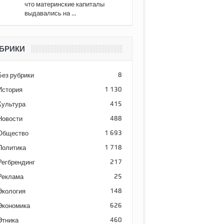
что материнские капиталы
выдавались на ...
БРИКИ
Без рубрики
8
История
1 130
Культура
415
Новости
488
Общество
1 693
Политика
1 718
Регбрендинг
217
Реклама
25
Экология
148
Экономика
626
Этника
460