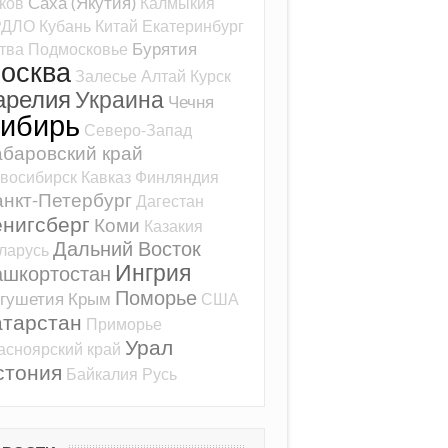
Саха (Якутия)
ков
Калмыкия
РДЛО
Кубань
Китай
Екатеринбург
Бурятия
тва
Подмосковье
осква
Залесье
Алтай
Курск
арелия
Украина
Чечня
ибирь
Северо-Запад
баровский край
восибирск
Кавказ
Финляндия
нкт-Петербург
Дагестан
ёнигсберг
Коми
Казакия
Дальний Восток
ларусь
Ингрия
ашкортостан
Поморье
гушетия
Крым
США
атарстан
Приморье
Урал
асноярский край
стония
Байкалия
Русь