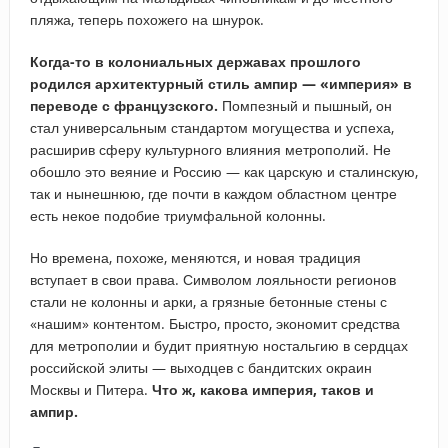
пляжа, теперь похожего на шнурок.
Когда-то в колониальных державах прошлого
родился архитектурный стиль ампир — «империя» в
переводе с французского.
Помпезный и пышный, он
стал универсальным стандартом могущества и успеха,
расширив сферу культурного влияния метрополий. Не
обошло это веяние и Россию — как царскую и сталинскую,
так и нынешнюю, где почти в каждом областном центре
есть некое подобие триумфальной колонны.
Но времена, похоже, меняются, и новая традиция
вступает в свои права. Символом лояльности регионов
стали не колонны и арки, а грязные бетонные стены с
«нашим» контентом. Быстро, просто, экономит средства
для метрополии и будит приятную ностальгию в сердцах
российской элиты — выходцев с бандитских окраин
Москвы и Питера.
Что ж, какова империя, таков и
ампир.