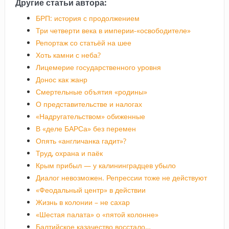
Другие статьи автора:
БРП: история с продолжением
Три четверти века в империи-«освободителе»
Репортаж со статьёй на шее
Хоть камни с неба?
Лицемерие государственного уровня
Донос как жанр
Смертельные объятия «родины»
О представительстве и налогах
«Надругательством» обиженные
В «деле БАРСа» без перемен
Опять «англичанка гадит»?
Труд, охрана и паёк
Крым прибыл — у калининградцев убыло
Диалог невозможен. Репрессии тоже не действуют
«Феодальный центр» в действии
Жизнь в колонии – не сахар
«Шестая палата» о «пятой колонне»
Балтийское казачество восстало…