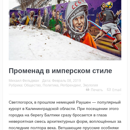
Променад в имперском стиле
Михаил Фельдман
Дата:
Февраль 08, 2019
Рубрика:
Общество
,
Политика
,
Регбрендинг
,
Экология
Печать
Email
Светлогорск, в прошлом немецкий Раушен — популярный
курорт в Калининградской области. При посещении этого
городка на берегу Балтики сразу бросается в глаза
невероятная смесь архитектурных форм, воплощённых за
последние полтора века. Ветшающие прусские особняки