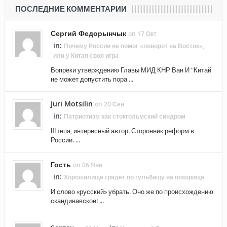
ПОСЛЕДНИЕ КОММЕНТАРИИ
Сергий Федорынчык
on 17 Окт
in:
Почему России не помог «поворот на Восток»,
или у Китая своя игра
Вопреки утверждению Главы МИД КНР Ван И "Китай
не может допустить пора ...
Juri Motsilin
on 20 Сен
in:
Патриотизм как стокгольмский синдром
Штепа, интересный автор. Сторонник реформ в
России. ...
Гость
on 06 Янв
in:
Хорошилище грядет по гульбищу на позорище
И слово «русский» убрать. Оно же по происхождению
скандинавское! ...