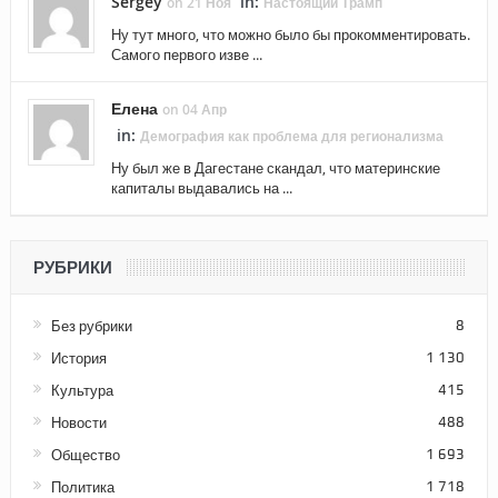
Sergey
in:
on 21 Ноя
Настоящий Трамп
Ну тут много, что можно было бы прокомментировать.
Самого первого изве ...
Елена
on 04 Апр
in:
Демография как проблема для регионализма
Ну был же в Дагестане скандал, что материнские
капиталы выдавались на ...
РУБРИКИ
Без рубрики
8
История
1 130
Культура
415
Новости
488
Общество
1 693
Политика
1 718