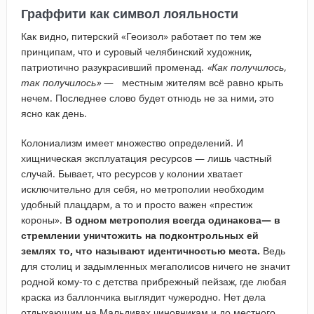
Граффити как символ лояльности
Как видно, питерский «Геоизол» работает по тем же
принципам, что и суровый челябинский художник,
патриотично разукрасивший променад.
«Как получилось,
так получилось»
— местным жителям всё равно крыть
нечем. Последнее слово будет отнюдь не за ними, это
ясно как день.
Колониализм имеет множество определений. И
хищническая эксплуатация ресурсов — лишь частный
случай. Бывает, что ресурсов у колонии хватает
исключительно для себя, но метрополии необходим
удобный плацдарм, а то и просто важен «престиж
короны».
В одном метрополия всегда одинакова— в
стремлении уничтожить на подконтрольных ей
землях то, что называют идентичностью места.
Ведь
для столиц и задымленных мегаполисов ничего не значит
родной кому-то с детства прибрежный пейзаж, где любая
краска из баллончика выглядит чужеродно. Нет дела
отдыхающим на Мальдивах чиновникам и до местного