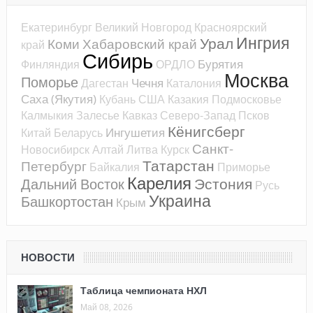
Екатеринбург
Великий Новгород
Красноярский
Ингрия
Урал
Коми
Хабаровский край
край
Сибирь
Бурятия
Финляндия
ОРДЛО
Москва
Поморье
Чечня
Дагестан
Каталония
Саха (Якутия)
Кубань
США
Казакия
Подмосковье
Калмыкия
Залесье
Кавказ
Северо-Запад
Псков
Кёнигсберг
Ингушетия
Китай
Беларусь
Санкт-
Новосибирск
Алтай
Литва
Курск
Татарстан
Петербург
Байкалия
Приморье
Карелия
Эстония
Дальний Восток
Русь
Украина
Башкортостан
Крым
НОВОСТИ
Таблица чемпионата НХЛ
Май 08, 2026