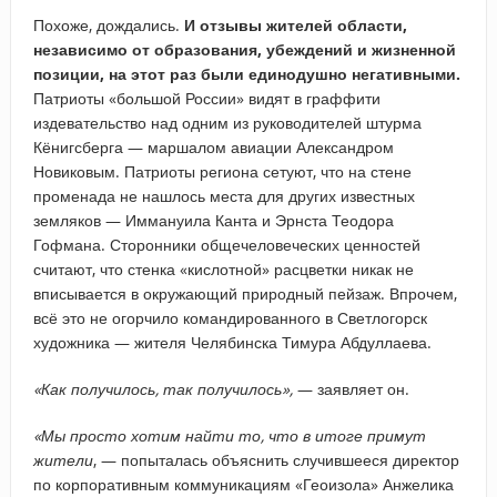
Похоже, дождались.
И отзывы жителей области,
независимо от образования, убеждений и жизненной
позиции, на этот раз были единодушно негативными.
Патриоты «большой России» видят в граффити
издевательство над одним из руководителей штурма
Кёнигсберга — маршалом авиации Александром
Новиковым. Патриоты региона сетуют, что на стене
променада не нашлось места для других известных
земляков — Иммануила Канта и Эрнста Теодора
Гофмана. Сторонники общечеловеческих ценностей
считают, что стенка «кислотной» расцветки никак не
вписывается в окружающий природный пейзаж. Впрочем,
всё это не огорчило командированного в Светлогорск
художника — жителя Челябинска Тимура Абдуллаева.
«Как получилось, так получилось»,
— заявляет он.
«Мы просто хотим найти то, что в итоге примут
жители
, — попыталась объяснить случившееся директор
по корпоративным коммуникациям «Геоизола» Анжелика