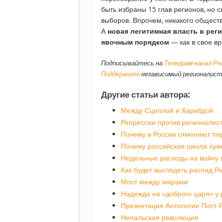
быть избраны 15 глав регионов, но с
выборов. Впрочем, никакого общест
А
новая легитимная власть в рег
явочным порядком
— как в свое в
Подписывайтесь на
Телеграм-канал Р
Поддержите
независимый регионалист
Другие статьи автора:
Между Сциллой и Харибдой
Репрессии против регионалис
Почему в России отменяют пе
Почему российская школа хуже
Недельные расходы на войну 
Как будет выглядеть распад Р
Мост между мирами
Надежда на «доброго царя» у 
Презентация Антологии Пост-
Непальская революция