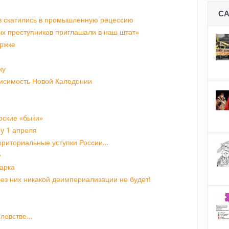
С
в скатились в промышленную рецессию
ых преступников приглашали в наш штат»
ержке
ку
исимость Новой Каледонии
рские «быки»
ay 1 апреля
ерриториальные уступки России…
»
арка
ез них никакой деимпериализации не будет!
олевстве…