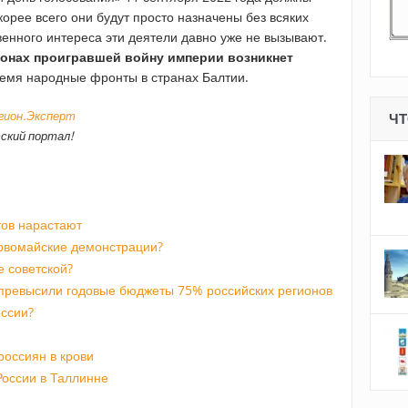
корее всего они будут просто назначены без всяких
венного интереса эти деятели давно уже не вызывают.
ионах проигравшей войну империи возникнет
ремя народные фронты в странах Балтии.
егион.Эксперт
ЧТ
ский портал!
тов нарастают
рвомайские демонстрации?
 советской?
превысили годовые бюджеты 75% российских регионов
оссии?
россиян в крови
России в Таллинне