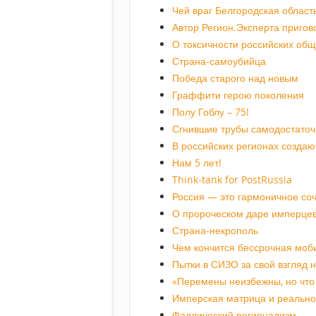
Чей враг Белгородская област
Автор Регион.Эксперта пригов
О токсичности российских об
Страна-самоубийца
Победа старого над новым
Граффити герою поколения
Полу Гоблу – 75!
Сгнившие трубы самодостаточ
В российских регионах создаю
Нам 5 лет!
Think-tank for PostRussia
Россия — это гармоничное со
О пророческом даре имперце
Страна-некрополь
Чем кончится бессрочная моб
Пытки в СИЗО за свой взгляд 
«Перемены неизбежны, но что 
Имперская матрица и реально
Фаллический регионализм