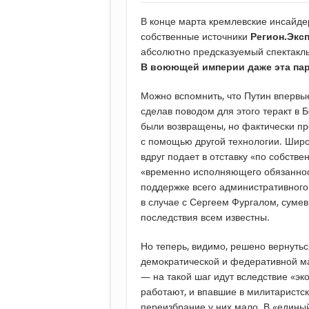
В конце марта кремлевские инсайд
собственные источники
Регион.Экс
абсолютно предсказуемый спектакль
В воюющей империи даже эта пар
Можно вспомнить, что Путин впервы
сделав поводом для этого теракт в 
были возвращены, но фактически про
с помощью другой технологии. Широ
вдруг подает в отставку «по собств
«временно исполняющего обязанност
поддержке всего административного
в случае с Сергеем Фургалом, суме
последствия всем известны.
Но теперь, видимо, решено вернутьс
демократической и федеративной ма
— на такой шаг идут вследствие «эк
работают, и впавшие в милитаристск
переизбрание у них мало. В «едины