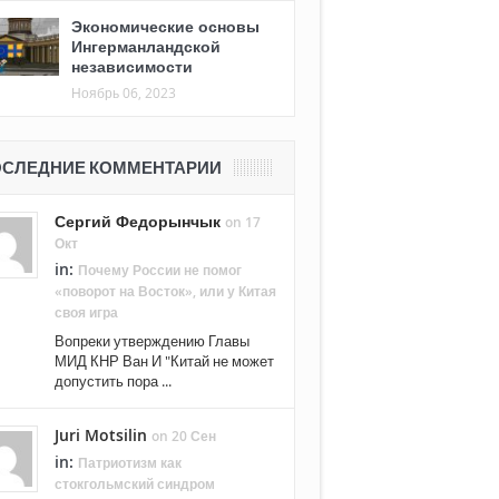
Экономические основы
Ингерманландской
независимости
Ноябрь 06, 2023
СЛЕДНИЕ КОММЕНТАРИИ
Сергий Федорынчык
on 17
Окт
in:
Почему России не помог
«поворот на Восток», или у Китая
своя игра
Вопреки утверждению Главы
МИД КНР Ван И "Китай не может
допустить пора ...
Juri Motsilin
on 20 Сен
in:
Патриотизм как
стокгольмский синдром