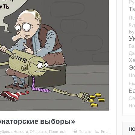
Ру
Т
Пс
Ку
Бу
У
Ба
Да
Ха
Э
Но
Ек
Б
Се
Но
ернаторские выборы»
Н
убрика:
Новости
,
Общество
,
Политика
Печать
Email