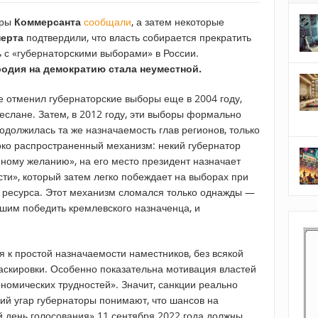
еры
Коммерсанта
сообщали
, а затем некоторые
перта
подтвердили, что власть собирается прекратить
 с «губернаторскими выборами» в России.
одия на демократию стала неуместной.
е отменил губернаторские выборы еще в 2004 году,
Беслане. Затем, в 2012 году, эти выборы формально
должилась та же назначаемость глав регионов, только
ко распространенный механизм: некий губернатор
енному желанию», на его место президент назначает
и», который затем легко побеждает на выборах при
 ресурса. Этот механизм сломался только однажды —
вшим победить кремлевского назначенца, и
я к простой назначаемости наместников, без всякой
скировки. Особенно показательна мотивация властей
ономических трудностей». Значит, санкции реально
ий угар губернаторы понимают, что шансов на
й день голосования» 11 сентября 2022 года должны