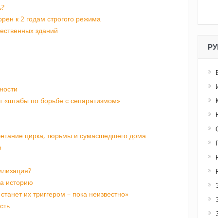
ь?
орен к 2 годам строгого режима
щественных зданий
РУ
ности
т «штабы по борьбе с сепаратизмом»
четание цирка, тюрьмы и сумасшедшего дома
в
илизация?
на историю
станет их триггером – пока неизвестно»
сть