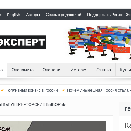
е
English
Авторы
Связь с редакцией
Поддержать Регион.Эк
о
Экономика
Экология
История
Этника
Куль
ный кризис в России
Почему нынешняя Россия стала хуже, чем
Ы В «ГУБЕРНАТОРСКИЕ ВЫБОРЫ»
Г
К