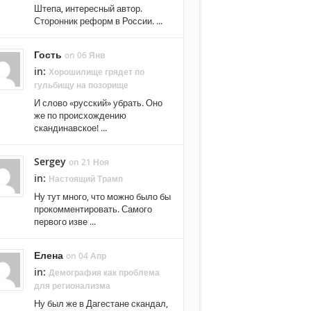
Штепа, интересный автор.
Сторонник реформ в России. ...
Гость
on 06 Янв
in:
Хорошилище грядет по
гульбищу на позорище
И слово «русский» убрать. Оно
же по происхождению
скандинавское! ...
Sergey
on 21 Ноя
in:
Настоящий Трамп
Ну тут много, что можно было бы
прокомментировать. Самого
первого изве ...
Елена
on 04 Апр
in:
Демография как проблема
для регионализма
Ну был же в Дагестане скандал,