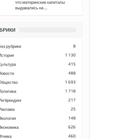
что материнские капиталы
выдавались на ...
БРИКИ
Без рубрики
8
История
1 130
Культура
415
Новости
488
Общество
1 693
Политика
1 718
Регбрендинг
217
Реклама
25
Экология
148
Экономика
626
Этника
460