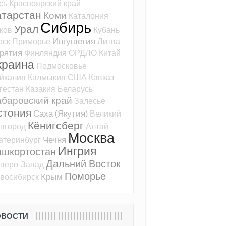
сь
Красноярский край
атарстан
Коми
Каталония
Сибирь
Урал
ков
Кубань
Ингушетия
рск
Приморье
Литва
рятия
Финляндия
ОРДЛО
Китай
краина
Подмосковье
йкалия
Калмыкия
США
Кавказ
гестан
Казакия
Беларусь
баровский край
Залесье
стония
Саха (Якутия)
Великий
Кёнигсберг
вгород
Алтай
Москва
Чечня
атеринбург
Ингрия
ашкортостан
Дальний Восток
веро-Запад
Поморье
Крым
восибирск
ОВОСТИ