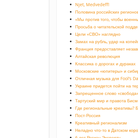
Njet, Medvedeff!
Половина российских регионо
«Мы против того, чтобы военн
Просьба о читательской подд
Цели «СВО» наглядно
Замах на рубль, удар на копей
Франция предоставляет незав
Алтайская революция
Классика о дорогах и дураках
Московские «юпитеры» и сиби
Отличная музыка для Fool’s D
Украине придется пойти на т
Запрещенное слово «свобода
Тартуский мир и правота Бисм
Где региональные креативы? Б
Пост-Россия
Креативный регионализм
Неладно что-то в Датском кор
6 лет Регион.Эксперту