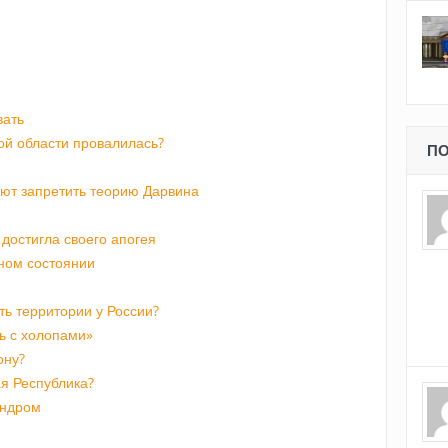
вать
ой области провалилась?
ПО
ают запретить теорию Дарвина
достигла своего апогея
чном состоянии
ть территории у России?
ть с холопами»
ону?
я Республика?
индром