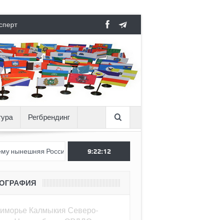
сперт
тура
Регбрендинг
я Россия стала хуже, чем СССР?
9:22:13
Вертикаль под давлением
ЕОГРАФИЯ
иморье
Калмыкия
Северо-