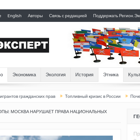
е
English
Авторы
Связь с редакцией
Поддержать Регион.Эк
о
Экономика
Экология
История
Этника
Куль
ажданских прав
Топливный кризис в России
Почему нынешня
ОПЫ: МОСКВА НАРУШАЕТ ПРАВА НАЦИОНАЛЬНЫХ
Г
Пр