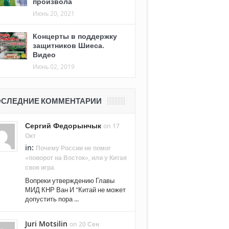
произвола
Июнь 20, 2021
Концерты в поддержку
защитников Шиеса.
Видео
Июнь 02, 2019
СЛЕДНИЕ КОММЕНТАРИИ
Сергий Федорынчык
on 17
Окт
in:
Почему России не помог
«поворот на Восток», или у Китая
своя игра
Вопреки утверждению Главы
МИД КНР Ван И "Китай не может
допустить пора ...
Juri Motsilin
on 20 Сен