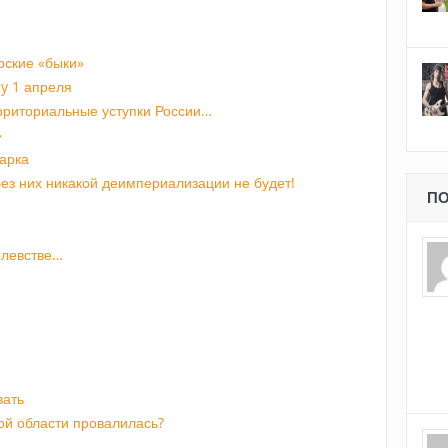
рские «быки»
ay 1 апреля
ерриториальные уступки России…
»
арка
ез них никакой деимпериализации не будет!
ПО
олевстве…
вать
ой области провалилась?