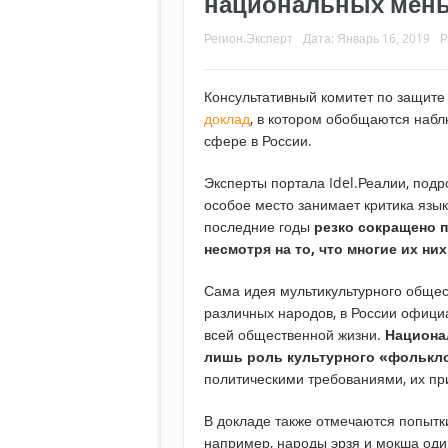
национальных мен
Регион.Эксперт
Дата:
Январь 16, 2019
Р
Консультативный комитет по защит
доклад
, в котором обобщаются набл
сфере в России.
Эксперты портала Idel.Реалии, подр
особое место занимает критика язык
последние годы
резко сокращено 
несмотря на то, что многие их н
Сама идея мультикультурного общес
различных народов, в России официа
всей общественной жизни.
Национа
лишь роль культурного «фолькл
политическими требованиями, их пр
В докладе также отмечаются попытки
например, народы эрзя и мокша оди