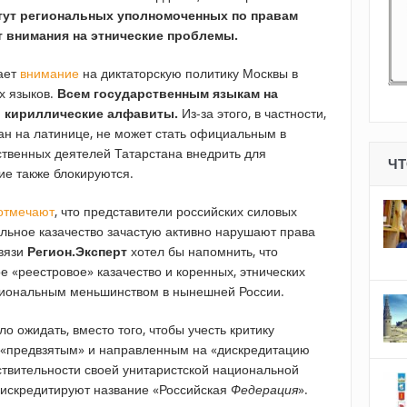
ут региональных уполномоченных по правам
т внимания на этнические проблемы.
ает
внимание
на диктаторскую политику Москвы в
х языков.
Всем государственным языкам на
ь кириллические алфавиты.
Из-за этого, в частности,
ан на латинице, не может стать официальным в
твенных деятелей Татарстана внедрить для
ЧТ
ие также блокируются.
отмечают
, что представители российских силовых
альное казачество зачастую активно нарушают права
связи
Регион.Эксперт
хотел бы напомнить, что
 «реестровое» казачество и коренных, этнических
циональным меньшинством в нынешней России.
о ожидать, вместо того, чтобы учесть критику
«предвзятым» и направленным на «дискредитацию
ствительности своей унитаристской национальной
дискредитируют название «Российская
Федерация
».