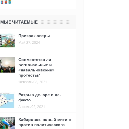
АМЫЕ ЧИТАЕМЫЕ
Призрак оперы
Май 27, 2024
Совместятся ли
региональные и
«навальновские»
протесты?
Февраль 08, 2021
Разрыв де-юре и де-
факто
Апрель 02, 2021
Хабаровск: новый митинг
против политического