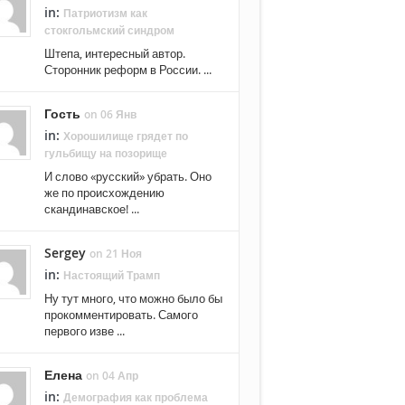
in:
Патриотизм как
стокгольмский синдром
Штепа, интересный автор.
Сторонник реформ в России. ...
Гость
on 06 Янв
in:
Хорошилище грядет по
гульбищу на позорище
И слово «русский» убрать. Оно
же по происхождению
скандинавское! ...
Sergey
on 21 Ноя
in:
Настоящий Трамп
Ну тут много, что можно было бы
прокомментировать. Самого
первого изве ...
Елена
on 04 Апр
in:
Демография как проблема