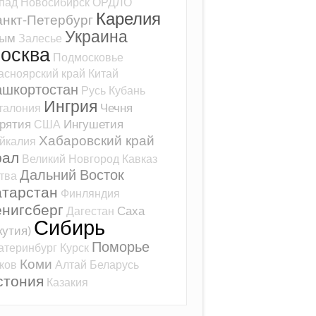
пад
Новосибирск
ОРДЛО
Карелия
нкт-Петербург
Украина
рым
Залесье
осква
Подмосковье
асноярский край
Китай
ашкортостан
Русь
Кубань
Ингрия
Чечня
талония
рятия
Ингушетия
США
Хабаровский край
йкалия
рал
Великий Новгород
Кавказ
Дальний Восток
тва
атарстан
Финляндия
ёнигсберг
Саха
Дагестан
Сибирь
кутия)
Поморье
атеринбург
Курск
Коми
ков
Алтай
Беларусь
стония
Казакия