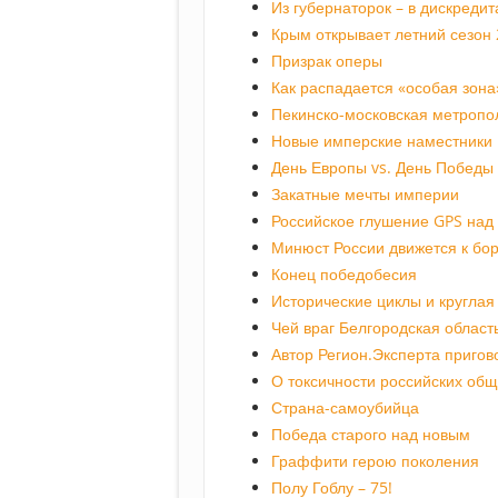
Из губернаторок – в дискредит
Крым открывает летний сезон
Призрак оперы
Как распадается «особая зона
Пекинско-московская метропо
Новые имперские наместники
День Европы vs. День Победы
Закатные мечты империи
Российское глушение GPS над
Минюст России движется к бо
Конец победобесия
Исторические циклы и круглая
Чей враг Белгородская област
Автор Регион.Эксперта пригов
О токсичности российских об
Страна-самоубийца
Победа старого над новым
Граффити герою поколения
Полу Гоблу – 75!