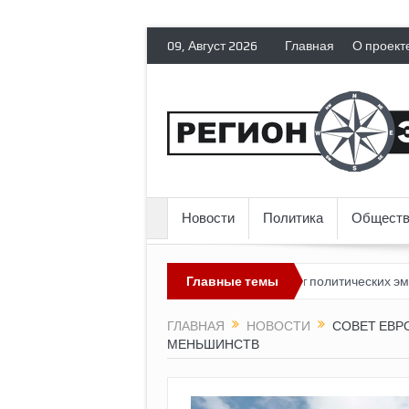
09, Август 2026
Главная
О проект
Новости
Политика
Обществ
лядит невозможным?
Россия лишает политических эмигрантов гр
Главные темы
ГЛАВНАЯ
НОВОСТИ
СОВЕТ ЕВР
МЕНЬШИНСТВ