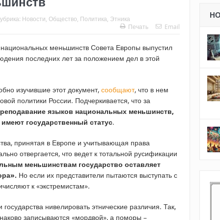
ьшинств
Н
убрика:
Новости
,
Общество
,
Политика
,
Этника
Печать
Email
е национальных меньшинств Совета Европы выпустил
юдения последних лет за положением дел в этой
обно изучившие этот документ,
сообщают
, что в нем
овой политики России. Подчеркивается, что за
преподавание языков национальных меньшинств,
их имеют государственный статус
.
тва, принятая в Европе и учитывающая права
льно отвергается, что ведет к тотальной русификации
льным меньшинствам государство оставляет
ора».
Но если их представители пытаются выступать с
ичисляют к «экстремистам».
 государства нивелировать этнические различия. Так,
наково записываются «мордвой», а поморы –