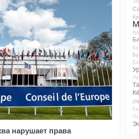
За
Са
К
М
Кр
Б
Ка
Бу
Ба
У
Ли
Т
К
(Я
Ек
Пс
Э
ва нарушает права