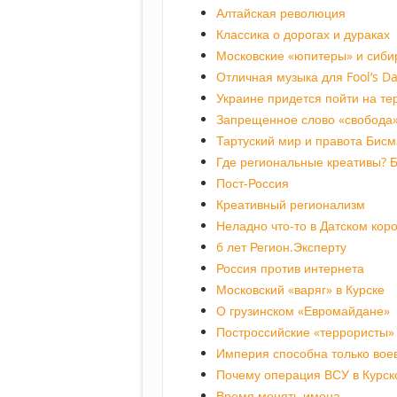
Алтайская революция
Классика о дорогах и дураках
Московские «юпитеры» и сиби
Отличная музыка для Fool’s D
Украине придется пойти на т
Запрещенное слово «свобода
Тартуский мир и правота Бисм
Где региональные креативы? Б
Пост-Россия
Креативный регионализм
Неладно что-то в Датском кор
6 лет Регион.Эксперту
Россия против интернета
Московский «варяг» в Курске
О грузинском «Евромайдане»
Построссийские «террористы»
Империя способна только вое
Почему операция ВСУ в Курск
Время менять имена