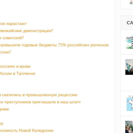
С
тов нарастают
рвомайские демонстрации?
 советской?
превысили годовые бюджеты 75% российских регионов
оссии?
россиян в крови
России в Таллинне
в скатились в промышленную рецессию
ых преступников приглашали в наш штат»
ержке
ку
исимость Новой Каледонии