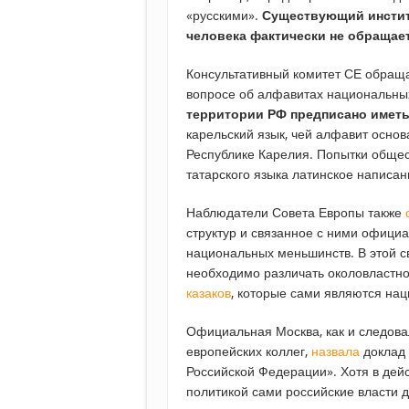
«русскими».
Существующий инстит
человека фактически не обращае
Консультативный комитет СЕ обращ
вопросе об алфавитах национальны
территории РФ предписано имет
карельский язык, чей алфавит основ
Республике Карелия. Попытки общес
татарского языка латинское написан
Наблюдатели Совета Европы также
структур и связанное с ними офици
национальных меньшинств. В этой 
необходимо различать околовластное
казаков
, которые сами являются на
Официальная Москва, как и следовал
европейских коллег,
назвала
доклад 
Российской Федерации». Хотя в дей
политикой сами российские власти 