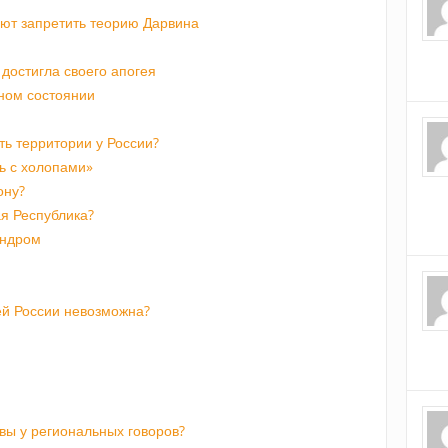
ают запретить теорию Дарвина
достигла своего апогея
чном состоянии
ть территории у России?
ть с холопами»
ону?
я Республика?
индром
й России невозможна?
ивы у региональных говоров?