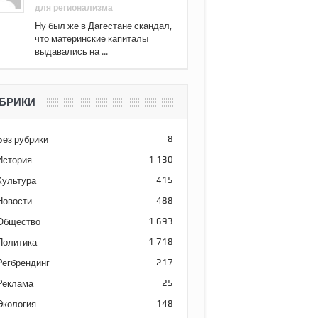
для регионализма
Ну был же в Дагестане скандал,
что материнские капиталы
выдавались на ...
БРИКИ
Без рубрики
8
История
1 130
Культура
415
Новости
488
Общество
1 693
Политика
1 718
Регбрендинг
217
Реклама
25
Экология
148