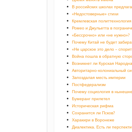
В российских школах предлаг
«Недостоверные» стихи
Кремлевская политтехнология 
Ромео и Джульетта в пограни
«Бессрочно» или «не нужно»?
Почему Китай не будет забира
«Не царское это дело – спори
Война пошла в обратную стор
Возникнет ли Курская Народна
Авторитарно-колониальный с
Запоздалая месть империи
Постфедерализм
Почему социология в нынешне
Бумеранг прилетел
Историческая рифма
Сохранится ли Псков?
Харакири в Воронеже
Диалектика. Есть ли перспект