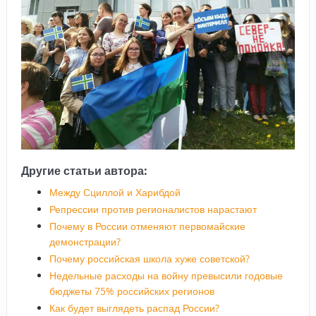
Другие статьи автора:
Между Сциллой и Харибдой
Репрессии против регионалистов нарастают
Почему в России отменяют первомайские
демонстрации?
Почему российская школа хуже советской?
Недельные расходы на войну превысили годовые
бюджеты 75% российских регионов
Как будет выглядеть распад России?