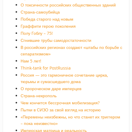
О токсичности российских общественных зданий
Страна-самоубийца
Победа старого над новым
Граффити герою поколения
Полу Гоблу – 75!
Сгнившие трубы самодостаточности
В российских регионах создают «штабы по борьбе с
сепаратизмом»
Нам 5 лет!
Think-tank for PostRussia
Россия — это гармоничное сочетание цирка,
тюрьмы и сумасшедшего дома
О пророческом даре имперцев
Страна-некрополь
Чем кончится бессрочная мобилизация?
Пытки в СИЗО за свой взгляд на историю
«Перемены неизбежны, но что станет их триггером
– пока неизвестно»
Имперская матрица и реальность