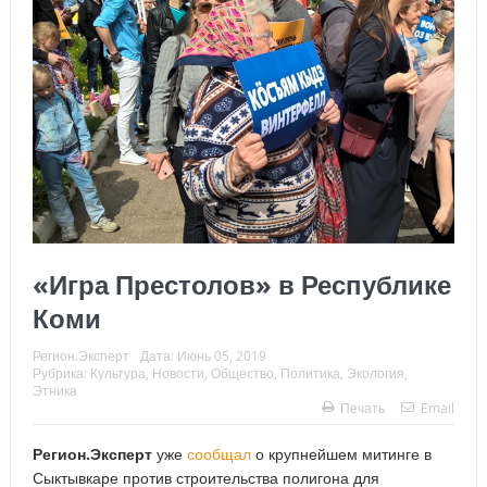
«Игра Престолов» в Республике
Коми
Регион.Эксперт
Дата:
Июнь 05, 2019
Рубрика:
Культура
,
Новости
,
Общество
,
Политика
,
Экология
,
Этника
Печать
Email
Регион.Эксперт
уже
сообщал
о крупнейшем митинге в
Сыктывкаре против строительства полигона для