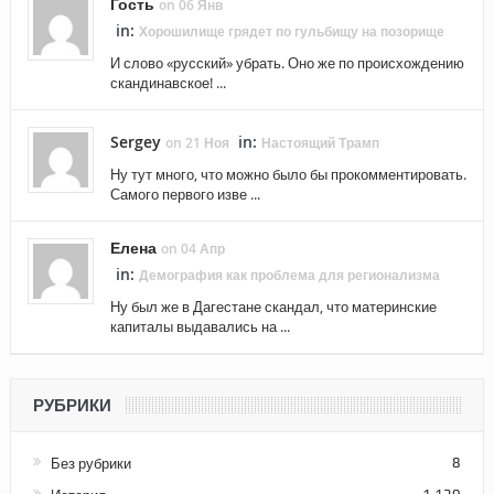
Гость
on 06 Янв
in:
Хорошилище грядет по гульбищу на позорище
И слово «русский» убрать. Оно же по происхождению
скандинавское! ...
Sergey
in:
on 21 Ноя
Настоящий Трамп
Ну тут много, что можно было бы прокомментировать.
Самого первого изве ...
Елена
on 04 Апр
in:
Демография как проблема для регионализма
Ну был же в Дагестане скандал, что материнские
капиталы выдавались на ...
РУБРИКИ
Без рубрики
8