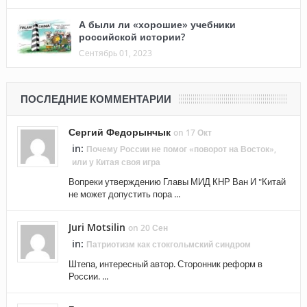
А были ли «хорошие» учебники
российской истории?
Сентябрь 01, 2023
ПОСЛЕДНИЕ КОММЕНТАРИИ
Сергий Федорынчык
on 17 Окт
in:
Почему России не помог «поворот на Восток»,
или у Китая своя игра
Вопреки утверждению Главы МИД КНР Ван И "Китай
не может допустить пора ...
Juri Motsilin
on 20 Сен
in:
Патриотизм как стокгольмский синдром
Штепа, интересный автор. Сторонник реформ в
России. ...