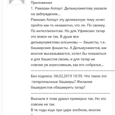
Приложения
1. Рамазан Алпаут. Дильмухаметову указали
на заблуждение…
Рамазан Алпаут эту деликатную тему хочет
пройти как-то незаметно, что ли. По своему.
По интеллигентски. Но для Уфимских татар
это вовсе не так. В душе все
дильмухаметовы-алсыновы — башисты, т.е.
башкирские фашисты. А Дильмухаметов, как
многие высказываются, хотел бы показаться
и для башистов своим, и для татар не
совсем уж агрессивным, как его собратья…
———————————————————————
Без подписи. 06,02,2019 10:59. Что такое это
-татароязычные башкиры? Желание
башкуристов обашкирить татар?
——————————————————————
Вначале я тоже думал примерно так. Но это
совсем не так.
В те годы еще при царе злобном, многие