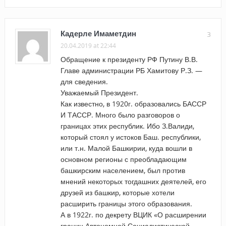
Кадерле Имаметдин
3
20.04.2019 at 22:44
Обращение к президенту РФ Путину В.В.
Главе администрации РБ Хамитову Р.З. —
для сведения.
Уважаемый Президент.
Как известно, в 1920г. образовались БАССР
И ТАССР. Много было разговоров о
границах этих республик. Ибо З.Валиди,
который стоял у истоков Баш. республики,
или т.н. Малой Башкирии, куда вошли в
основном регионы с преобладающим
башкирским населением, был против
мнений некоторых тогдашних деятелей, его
друзей из башкир, которые хотели
расширить границы этого образования.
А в 1922г. по декрету ВЦИК «О расширении
границ Автономной Социалистической