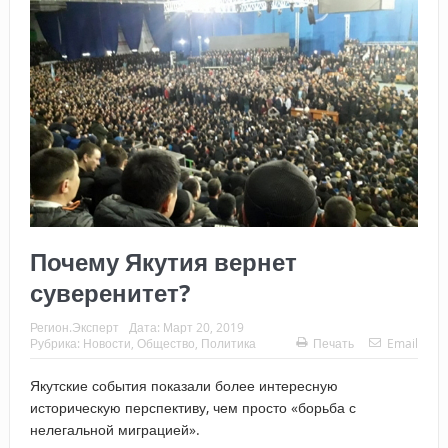
Почему Якутия вернет
суверенитет?
Регион.Эксперт
Дата:
Март 20, 2019
Рубрика:
Новости
,
Общество
,
Политика
Печать
Email
Якутские события показали более интересную
историческую перспективу, чем просто «борьба с
нелегальной миграцией».