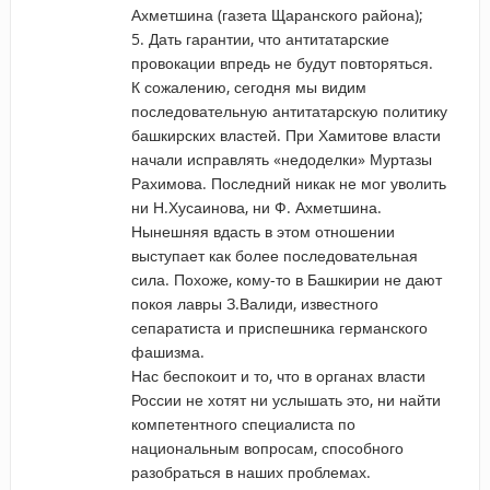
Ахметшина (газета Щаранского района);
5. Дать гарантии, что антитатарские
провокации впредь не будут повторяться.
К сожалению, сегодня мы видим
последовательную антитатарскую политику
башкирских властей. При Хамитове власти
начали исправлять «недоделки» Муртазы
Рахимова. Последний никак не мог уволить
ни Н.Хусаинова, ни Ф. Ахметшина.
Нынешняя вдасть в этом отношении
выступает как более последовательная
сила. Похоже, кому-то в Башкирии не дают
покоя лавры З.Валиди, известного
сепаратиста и приспешника германского
фашизма.
Нас беспокоит и то, что в органах власти
России не хотят ни услышать это, ни найти
компетентного специалиста по
национальным вопросам, способного
разобраться в наших проблемах.