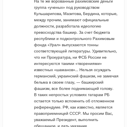
На те же ворованные рахимовские деньги
группа «ученых» под руководством
Кульшарипова, Мазитова, Бердина, которые,
между прочим, занимают официальные
должности, разработала идеологию
превосходства башкир. За счет бюджета
республики и подконтрольного Рахимовым
фонда «Урал» выпускаются тонны
соответствующей литературы. Удивительно,
что ни Прокуратура, ни ФСБ России не
интересуются такими «творениями»
известных «шаманов»… Нельзя осуждать
германский, украинский фашизм, не замечая
бельма в своем глазу, — башкирский
фашизм, все более поднимающий голову.
В таких непростых условиях татарам РБ
остается только вспомнить об отложенном
референдуме. РФ, как известно, является
правоприемницей СССР. Мы просим Вас,
уважаемый Президент, выполнить
обещанное, и дать указание