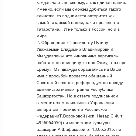
каждая часть по своему, а как единая нация.
Именно, если мы сможем добиться такого
единства, то поднимется авторитет как
самой татарской нации, так и президента
Татарстана… И не только в России, но и в
мире.
2. Обращение к Президенту Путину
Уважаемый Владимир Владимирович!
Мы удивлены, что чиновничья вертикаль
работает по принципу «я про Фому, а ты про
Ерёму». Мы дважды обращались на Ваше
имя с просьбой провести обещанный
Советской властью референдум по поводу
административных границ Республики
Башкортостан. Но в ответе подписанном
заместителем начальника Управления
аппаратом Президента Российской
ФедерацииТ.Вороновой (исп. Невар С.Ф. т.
4956064050) ни министром культуры
Башкирии А.Шафиковой от 13.05.2015. ни
слова не говорится о судьбе обещанного