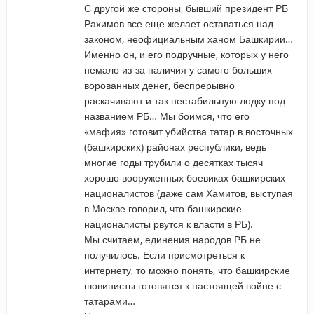
С другой же стороны, бывший президент РБ
Рахимов все еще желает оставаться над
законом, неофициальным ханом Башкирии…
Именно он, и его подручные, которых у него
немало из-за наличия у самого больших
ворованных денег, беспрерывно
раскачивают и так нестабильную лодку под
названием РБ… Мы боимся, что его
«мафия» готовит убийства татар в восточных
(башкирских) районах республики, ведь
многие годы трубили о десятках тысяч
хорошо вооруженных боевиках башкирских
националистов (даже сам Хамитов, выступая
в Москве говорил, что башкирские
националисты рвутся к власти в РБ).
Мы считаем, единения народов РБ не
получилось. Если присмотреться к
интернету, то можно понять, что башкирские
шовинисты готовятся к настоящей войне с
татарами…