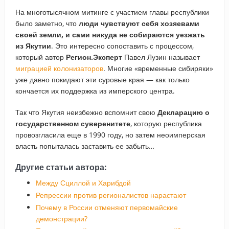
На многотысячном митинге с участием главы республики
было заметно, что
люди чувствуют себя хозяевами
своей земли, и сами никуда не собираются уезжать
из Якутии
. Это интересно сопоставить с процессом,
который автор
Регион.Эксперт
Павел Лузин называет
миграцией колонизаторов
. Многие «временные сибиряки»
уже давно покидают эти суровые края — как только
кончается их поддержка из имперского центра.
Так что Якутия неизбежно вспомнит свою
Декларацию о
государственном суверенитете
, которую республика
провозгласила еще в 1990 году, но затем неоимперская
власть попыталась заставить ее забыть…
Другие статьи автора:
Между Сциллой и Харибдой
Репрессии против регионалистов нарастают
Почему в России отменяют первомайские
демонстрации?