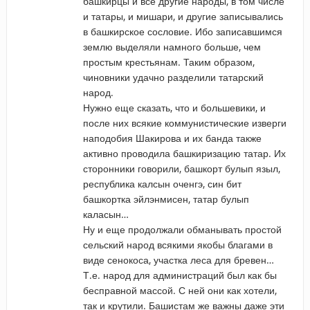
башкирцы и все другие народы, в том числе
и татары, и мишари, и другие записывались
в башкирское сословие. Ибо записавшимся
землю выделяли намного больше, чем
простым крестьянам. Таким образом,
чиновники удачно разделили татарский
народ.
Нужно еще сказать, что и большевики, и
после них всякие коммунистические изверги
наподобия Шакирова и их банда также
активно проводила башкиризацию татар. Их
сторонники говорили, башкорт булып языл,
республика калсын оченгэ, син бит
башкортка эйлэнмисен, татар булып
каласын…
Ну и еще продолжали обманывать простой
сельский народ всякими якобы благами в
виде сенокоса, участка леса для бревен…
Т.е. народ для администраций был как бы
бесправной массой. С ней они как хотели,
так и крутили. Башистам же важны даже эти