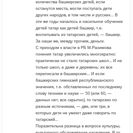
количества башкирских детей, если
останутся места, могли поступать дети
других народов, в том числе и русских… В
эти же годы началось и насильное обучение
детей татар как детей башкир, т.е.
воспитывать из татарских детей, — башкир.
За наши же, между прочим, деньги.
С приходом к власти в РБ М.Рахимова
гонения татар увеличились многократно:
практически не стало татарских школ… И не
только школ, а даже и деревень: их все
переписали в башкирские… И если
башкирских гимназий республиканского
значения, т.е. обставленных по последнему
слову техники и науки — 50 (или 60, —
данных нет, все скрытно), то татарских по
разным источникам, — две, или три, в
которых дети не умеют даже говорить по
татарский…
Поразительна разница в вопросе культуры,
культурного обслуживания населения. В то