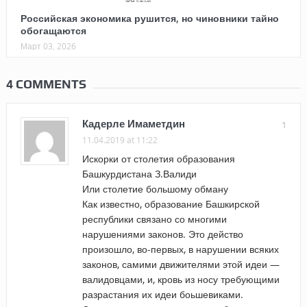
Российская экономика рушится, но чиновники тайно
обогащаются
Март 03, 2026
4 COMMENTS
Кадерле Имаметдин
1
11.04.2019 at 11:22
Искорки от столетия образования
Башкурдистана З.Валиди
Или столетие большому обману
Как известно, образование Башкирской
республики связано со многими
нарушениями законов. Это действо
произошло, во-первых, в нарушении всяких
законов, самими движителями этой идеи —
валидовцами, и, кровь из носу требующими
разрастания их идеи боьшевиками.