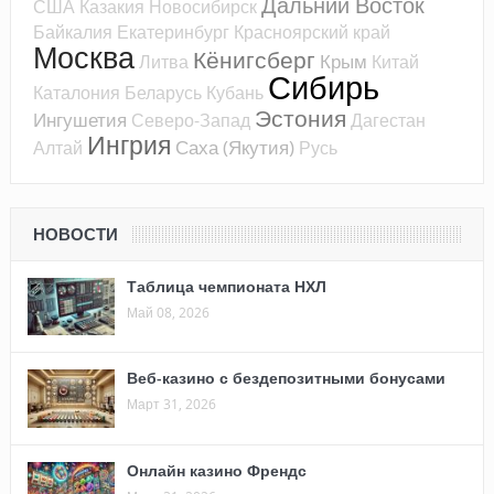
Дальний Восток
США
Казакия
Новосибирск
Байкалия
Екатеринбург
Красноярский край
Москва
Кёнигсберг
Крым
Литва
Китай
Сибирь
Каталония
Беларусь
Кубань
Эстония
Ингушетия
Северо-Запад
Дагестан
Ингрия
Саха (Якутия)
Алтай
Русь
НОВОСТИ
Таблица чемпионата НХЛ
Май 08, 2026
Веб-казино с бездепозитными бонусами
Март 31, 2026
Онлайн казино Френдс