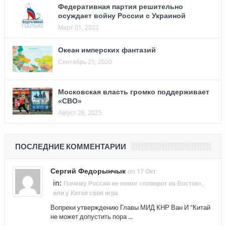
Федеративная партия решительно
осуждает войну России с Украиной
Март 01, 2022
Океан имперских фантазий
Сентябрь 25, 2020
Московская власть громко поддерживает
«СВО»
Август 26, 2025
ПОСЛЕДНИЕ КОММЕНТАРИИ
Сергий Федорынчык
on 17 Окт
in:
Почему России не помог «поворот на Восток»,
или у Китая своя игра
Вопреки утверждению Главы МИД КНР Ван И "Китай
не может допустить пора ...