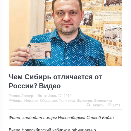
Чем Сибирь отличается от
России? Видео
Регион.Эксперт
Дата:
Июль 27, 2019
Рубрика:
Новости
,
Общество
,
Политика
,
Экология
,
Экономика
Печать
Email
Фото: кандидат в мэры Новосибирска Сергей Бойко
Вчера Новосибирский избирком официально