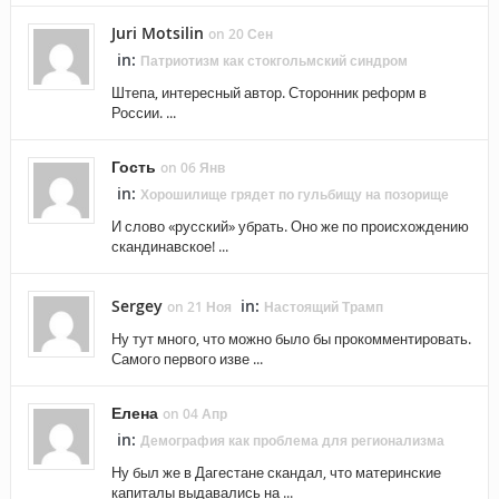
Juri Motsilin
on 20 Сен
in:
Патриотизм как стокгольмский синдром
Штепа, интересный автор. Сторонник реформ в
России. ...
Гость
on 06 Янв
in:
Хорошилище грядет по гульбищу на позорище
И слово «русский» убрать. Оно же по происхождению
скандинавское! ...
Sergey
in:
on 21 Ноя
Настоящий Трамп
Ну тут много, что можно было бы прокомментировать.
Самого первого изве ...
Елена
on 04 Апр
in:
Демография как проблема для регионализма
Ну был же в Дагестане скандал, что материнские
капиталы выдавались на ...