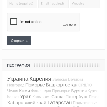
ГЕОГРАФИЯ
Карелия
Украина
Залесье
Великий
Поморье
Башкортостан
Новгород
ОРДЛО
Коми
Чечня
Бурятия
Финляндия
Приморье
Курск
Урал
Санкт-Петербург
Кавказ
Калмыкия
Псков
Татарстан
Хабаровский край
Подмосковье