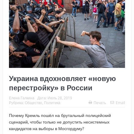
Украина вдохновляет «новую
перестройку» в России
Елена Галкина
Дата:
Июль 28, 2019
Рубрика:
Общество
,
Политика
Печать
Email
Почему Кремль пошёл на брутальный полицейский
сценарий, чтобы только не допустить несистемных
кандидатов на выборы в Мосгордуму?