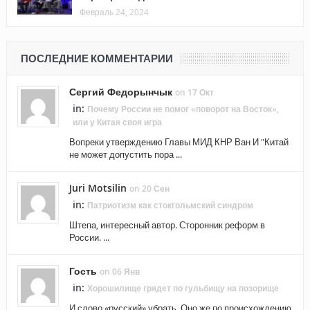
Февраль 24, 2024
ПОСЛЕДНИЕ КОММЕНТАРИИ
Сергий Федорынчык
on 17 Окт
in:
Почему России не помог «поворот на Восток»,
или у Китая своя игра
Вопреки утверждению Главы МИД КНР Ван И "Китай
не может допустить пора ...
Juri Motsilin
on 20 Сен
in:
Патриотизм как стокгольмский синдром
Штепа, интересный автор. Сторонник реформ в
России. ...
Гость
on 06 Янв
in:
Хорошилище грядет по гульбищу на позорище
И слово «русский» убрать. Оно же по происхождению