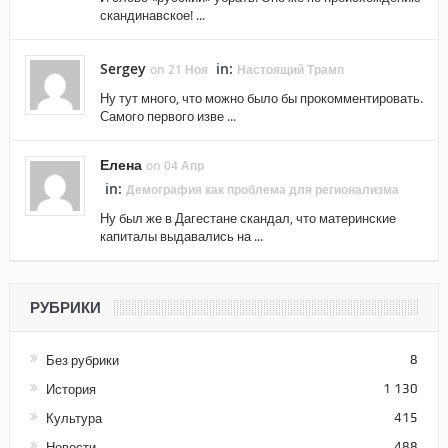
скандинавское! ...
Sergey
in:
on 21 Ноя
Настоящий Трамп
Ну тут много, что можно было бы прокомментировать.
Самого первого изве ...
Елена
on 04 Апр
in:
Демография как проблема для регионализма
Ну был же в Дагестане скандал, что материнские
капиталы выдавались на ...
РУБРИКИ
Без рубрики
8
История
1 130
Культура
415
Новости
488