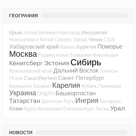
ГЕОГРАФИЯ
Крым
Ингушетия
Алтай
Великий Новгород
Чечня
Новосибирск
Китай
Северо-Запад
США
Поморье
Хабаровский край
Бурятия
Кавказ
Москва
Подмосковье
Байкалия
Финляндия
Сибирь
Кёнигсберг
Эстония
Дальний Восток
Красноярский край
Залесье
Санкт-Петербург
Саха (Якутия)
Псков
Карелия
Калмыкия
Казакия
Кубань
Приморье
Украина
Башкортостан
ОРДЛО
Ингрия
Татарстан
Дагестан
Русь
Беларусь
Урал
Коми
Курск
Каталония
Екатеринбург
Литва
НОВОСТИ